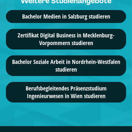
Weitere Studienangebote
11 Studiengänge
Bachelor Medien in Salzburg studieren
Fernakademie für Tourismus und Hospitality
Business Travel Management, ...
Zertifikat Digital Business in Mecklenburg-
Vorpommern studieren
12 Studiengänge
Euro-FH
Bachelor Soziale Arbeit in Nordrhein-Westfalen
studieren
Betriebswirtschaftslehre, ...
50 Studiengänge
Berufsbegleitendes Präsenzstudium
Ingenieurwesen in Wien studieren
Akademie für angewandte Fernstudien
Angewandte Psychologie, ...
179 Studiengänge