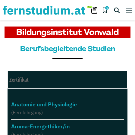
0
Bildungsinstitut Vonwald
Berufsbegleitende Studien
Zertifikat
Anatomie und Physiologie
(Fernlehrgang)
Aroma-Energethiker/in
(Fernlehrgang)