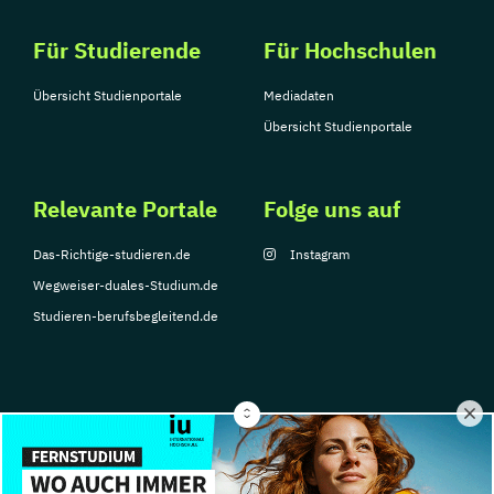
Für Studierende
Für Hochschulen
Übersicht Studienportale
Mediadaten
Übersicht Studienportale
Relevante Portale
Folge uns auf
Das-Richtige-studieren.de
Instagram
Wegweiser-duales-Studium.de
Studieren-berufsbegleitend.de
© Copyright 2026, TarGroup Media GmbH
Impressum
Über
Datenschutzerklärung
Nutzungsbedingungen
Barrier