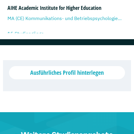
AIHE Academic Institute for Higher Education
MA (CE) Kommunikations- und Betriebspsychologie, ...
15 Studiengänge
Allensbach Hochschule
Wirtschaftspädagogik, ...
26 Studiengänge
Ausführliches Profil hinterlegen
AKAD Weiterbildung
Allgemeine Übersetzungslehre Englisch/Deutsch, ...
131 Studiengänge
AKADEMIE HERKERT
Arbeitsrecht in der Pflege, ...