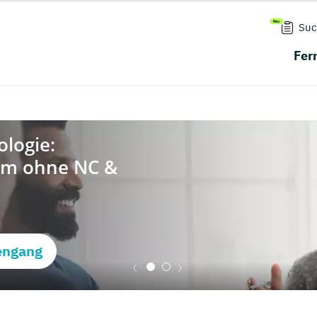
Suc
Fer
engang