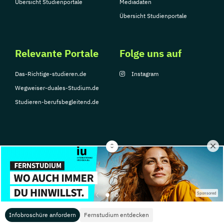
Übersicht Studienportale
Mediadaten
Übersicht Studienportale
Relevante Portale
Folge uns auf
Das-Richtige-studieren.de
Instagram
Wegweiser-duales-Studium.de
Studieren-berufsbegleitend.de
© Copyright 2026, TarGroup Media GmbH
Impressum
Über
Datenschutzerklärung
Nutzungsbedingungen
Barrier
Sponsored
uns
Infobroschüre anfordern
Fernstudium entdecken