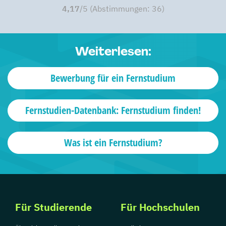
4,17
/5 (Abstimmungen:
36
)
Weiterlesen:
Bewerbung für ein Fernstudium
Fernstudien-Datenbank: Fernstudium finden!
Was ist ein Fernstudium?
Für Studierende
Für Hochschulen