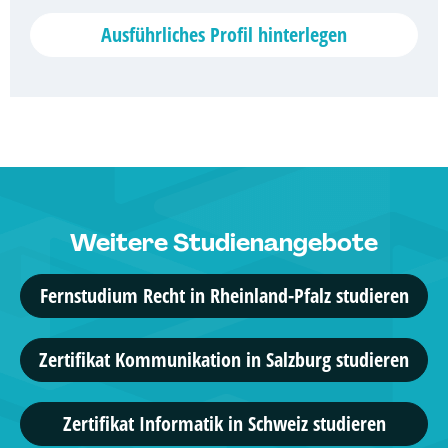
19 Studiengänge
Ausführliches Profil hinterlegen
IST-Hochschule für Management
Kommunikation & Eventmanagement, ...
42 Studiengänge
AKAD University
Betriebswirtschaftslehre, ...
Weitere Studienangebote
67 Studiengänge
Fernstudium Recht in Rheinland-Pfalz studieren
Allensbach Hochschule
Wirtschaftspädagogik, ...
Zertifikat Kommunikation in Salzburg studieren
26 Studiengänge
Zertifikat Informatik in Schweiz studieren
Hochschule für angewandtes Management