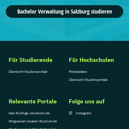
Sportmanagement - Fußballmanagement, ...
Bachelor Verwaltung in Salzburg studieren
21 Studiengänge
IDM Campus GmbH
MBA Wirtschaftsinformatik, ...
Für Studierende
Für Hochschulen
12 Studiengänge
Übersicht Studienportale
Mediadaten
Übersicht Studienportale
Relevante Portale
Folge uns auf
Das-Richtige-studieren.de
Instagram
Wegweiser-duales-Studium.de