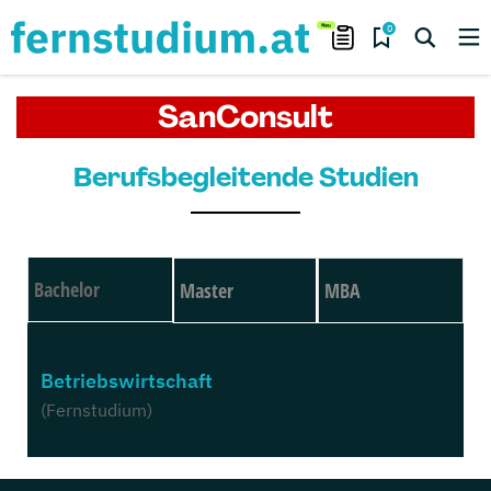
0
SanConsult
Berufsbegleitende Studien
Bachelor
Master
MBA
Betriebswirtschaft
(Fernstudium)