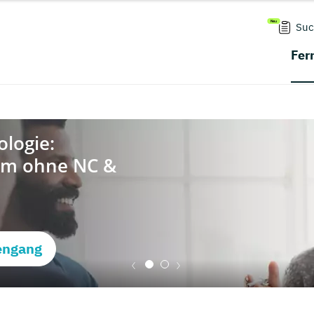
Suc
Fer
engang