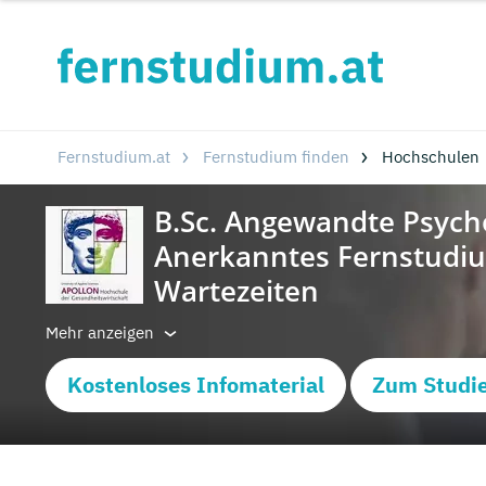
Fernstudium.at
Fernstudium finden
Hochschulen
Mehr anzeigen
Kostenloses Infomaterial
Zum Studi