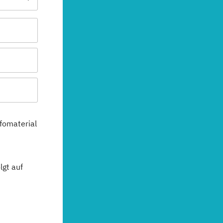
fomaterial
gt auf