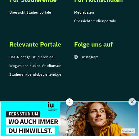
Übersicht Studienportale
Mediadaten
Übersicht Studienportale
Relevante Portale
Folge uns auf
Das-Richtige-studieren.de
Instagram
Wegweiser-duales-Studium.de
Studieren-berufsbegleitend.de
© Copyright 2026, TarGroup Media GmbH
Impressum
Über
Datenschutzerklärung
Nutzungsbedingungen
Barrier
Sponsored
uns