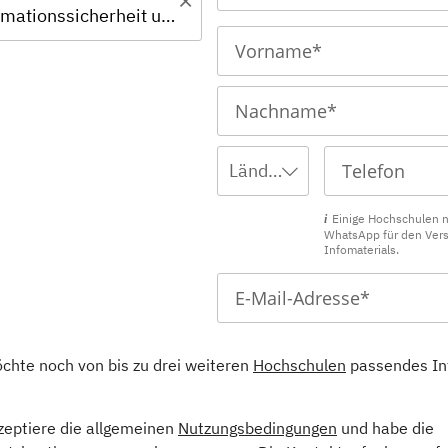
MBA - Informationssicherheit und IT-Risikomanagement – Professional (in Kooperation mit der Hochschule Burgenland)
Ländervorwahl wählen ...
Einige Hochschulen 
WhatsApp für den Ver
Infomaterials.
öchte noch von bis zu drei weiteren
Hochschulen
passendes In
kzeptiere die allgemeinen
Nutzungsbedingungen
und habe die