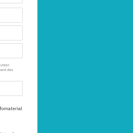
nutzen
sand des
fomaterial