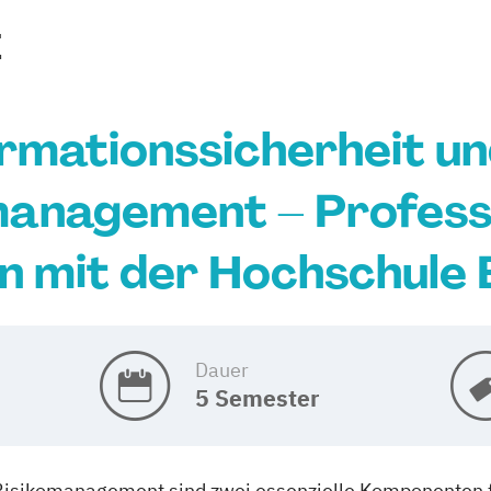
E
rmationssicherheit un
anagement – Professi
n mit der Hochschule 
Dauer
5 Semester
-Risikomanagement sind zwei essenzielle Komponenten 