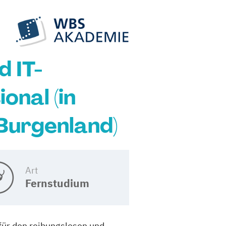
d IT-
onal (in
Burgenland)
Art
Fernstudium
für den reibungslosen und