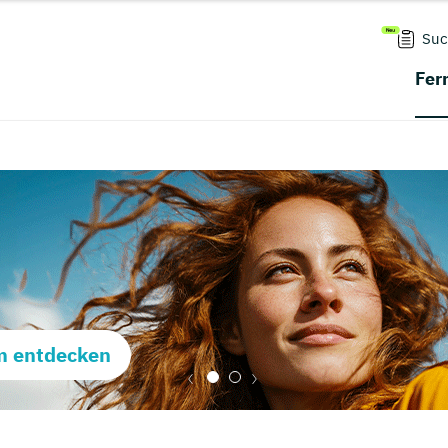
Suc
Fer
m entdecken