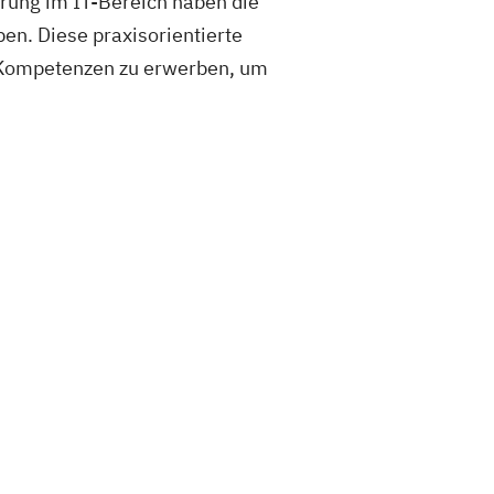
hrung im IT-Bereich haben die
en. Diese praxisorientierte
e Kompetenzen zu erwerben, um