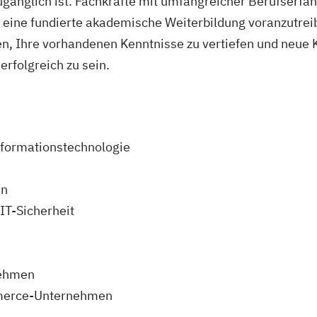
gänglich ist. Fachkräfte mit umfangreicher Berufserfa
h eine fundierte akademische Weiterbildung voranzutreib
nen, Ihre vorhandenen Kenntnisse zu vertiefen und neu
rfolgreich zu sein.
formationstechnologie
en
IT-Sicherheit
nehmen
mmerce-Unternehmen