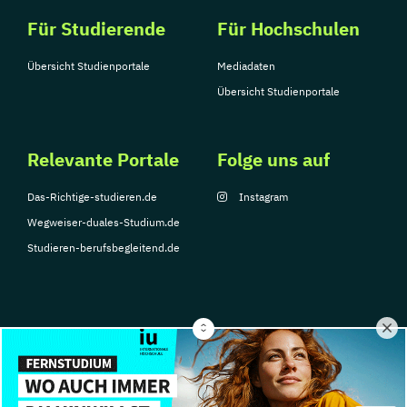
Für Studierende
Für Hochschulen
Übersicht Studienportale
Mediadaten
Übersicht Studienportale
Relevante Portale
Folge uns auf
Das-Richtige-studieren.de
Instagram
Wegweiser-duales-Studium.de
Studieren-berufsbegleitend.de
© Copyright 2026, TarGroup Media GmbH
Impressum
Über
Datenschutzerklärung
Nutzungsbedingungen
Barrier