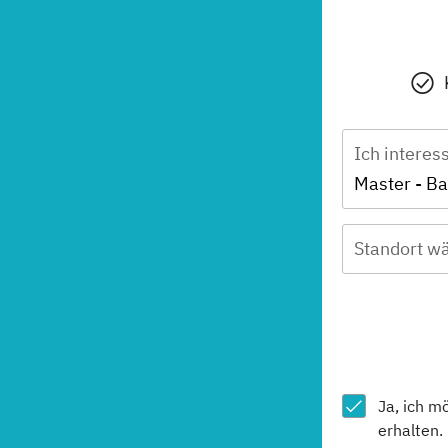
Ich interes
Master - B
Standort wä
Ja, ich m
erhalten.