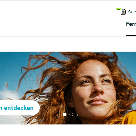
Suc
Fer
m entdecken