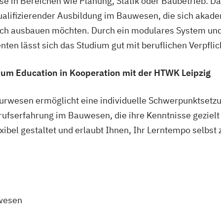
se in Bereichen wie Planung, Statik oder Baubetrieb. Da
ualifizierender Ausbildung im Bauwesen, die sich akad
sch ausbauen möchten. Durch ein modulares System und
ten lässt sich das Studium gut mit beruflichen Verpfli
um Education in Kooperation mit der HTWK Leipzig
rwesen ermöglicht eine individuelle Schwerpunktsetz
erufserfahrung im Bauwesen, die ihre Kenntnisse gezielt
xibel gestaltet und erlaubt Ihnen, Ihr Lerntempo selbst
wesen