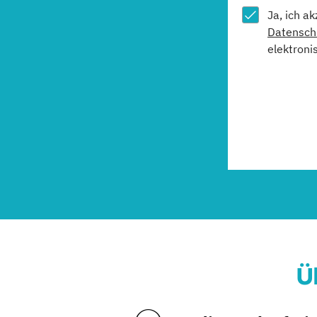
Ja, ich a
Datensch
elektroni
Ü