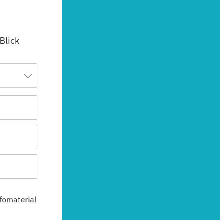
 Blick
fomaterial