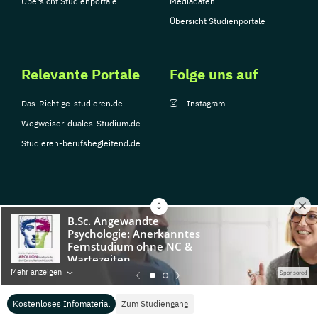
Übersicht Studienportale
Mediadaten
Übersicht Studienportale
Relevante Portale
Folge uns auf
Das-Richtige-studieren.de
Instagram
Wegweiser-duales-Studium.de
Studieren-berufsbegleitend.de
© Copyright 2026, TarGroup Media GmbH
Impressum
Über
Datenschutzerklärung
Nutzungsbedingungen
Barrier
Mehr anzeigen
Sponsored
uns
Kostenloses Infomaterial
Zum Studiengang