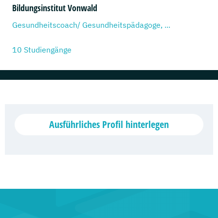
Bildungsinstitut Vonwald
Gesundheitscoach/ Gesundheitspädagoge, ...
10 Studiengänge
Fachhochschule Oberösterreich
Controlling, Rechnungswesen und Finanzmanagement, ...
36 Studiengänge
Ausführliches Profil hinterlegen
Rheinland-Pfälzische Technische
Universität Kaiserslautern-Landau
(RPTU)
Erwachsenenbildung, ...
23 Studiengänge
USTP – University of Applied Sciences St. Pölten