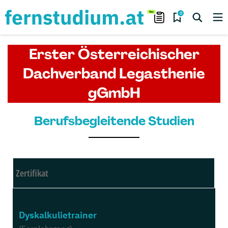
0
Erster Österreichischer
Dachverband Legasthenie
gGmbH
Berufsbegleitende Studien
Zertifikat
Dyskalkulietrainer