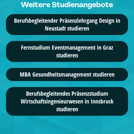
Weitere Studienangebote
Digital Media Management, ...
Berufsbegleitender Präsenzlehrgang Design in
37 Studiengänge
Neustadt studieren
Vitalakademie
Gesundheitsmanagement, ...
Fernstudium Eventmanagement in Graz
studieren
8 Studiengänge
Erster Österreichischer Dachverband Legasthenie
MBA Gesundheitsmanagement studieren
gGmbH
Lerndidaktiker, ...
Berufsbegleitendes Präsenzstudium
Wirtschaftsingenieurwesen in Innsbruck
3 Studiengänge
studieren