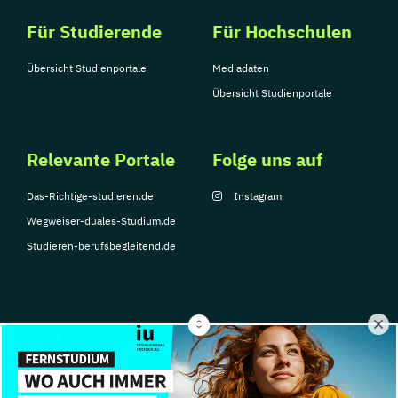
Für Studierende
Für Hochschulen
Übersicht Studienportale
Mediadaten
Übersicht Studienportale
Relevante Portale
Folge uns auf
Das-Richtige-studieren.de
Instagram
Wegweiser-duales-Studium.de
Studieren-berufsbegleitend.de
© Copyright 2026, TarGroup Media GmbH
Impressum
Über
Datenschutzerklärung
Nutzungsbedingungen
Barrier