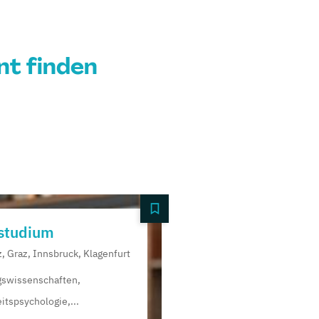
t finden
studium
z, Graz, Innsbruck, Klagenfurt
gswissenschaften,
tspsychologie,...