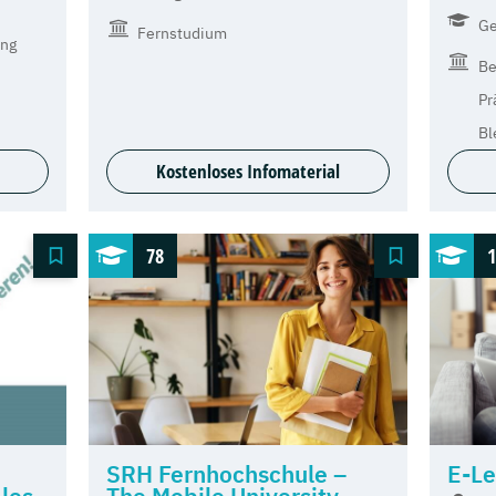
Ge
Fernstudium
ing
Be
Pr
Bl
Kostenloses Infomaterial
78
1
SRH Fernhochschule –
E-Le