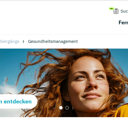
Suc
Fer
diengänge
Gesundheitsmanagement
m entdecken