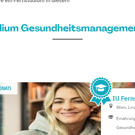
e ein Fernstudium in diesem
dium Gesundheitsmanagemen
ONATS
IU Fern
Wien, Lin
Ernährun
Gesundhei