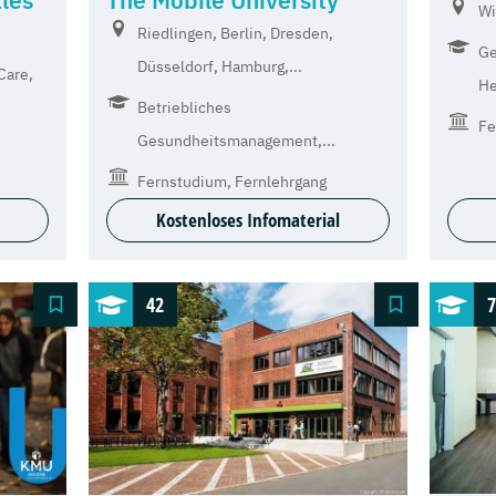
les
The Mobile University
Wi
Riedlingen, Berlin, Dresden,
Ge
Düsseldorf, Hamburg,...
Care,
He
Betriebliches
Fe
Gesundheitsmanagement,...
Fernstudium, Fernlehrgang
Kostenloses Infomaterial
42
7