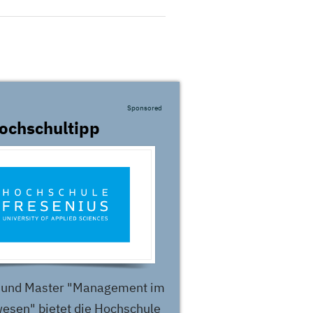
Sponsored
ochschultipp
 und Master "Management im
esen" bietet die Hochschule