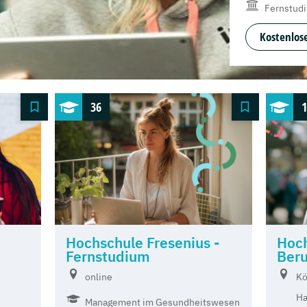
Fernstud
Kostenlose
36
1
Hochschule Fresenius -
Hoch
Fernstudium
Beru
online
Kö
Ha
Management im Gesundheitswesen