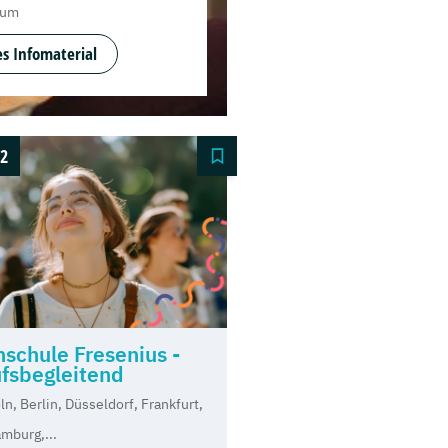
ium
s Infomaterial
2
schule Fresenius -
fsbegleitend
ln, Berlin, Düsseldorf, Frankfurt,
mburg,...