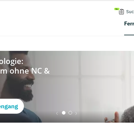
Suc
Fer
engang