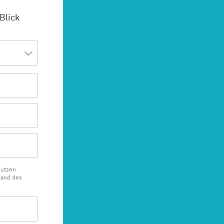
 Blick
nutzen
sand des