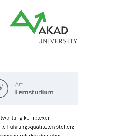
Art
Fernstudium
antwortung komplexer
rte Führungsqualitäten stellen:
eich durch den digitalen