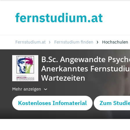
Fernstudium.at
Fernstudium finden
Hochschulen
Mehr anzeigen
Kostenloses Infomaterial
Zum Studi