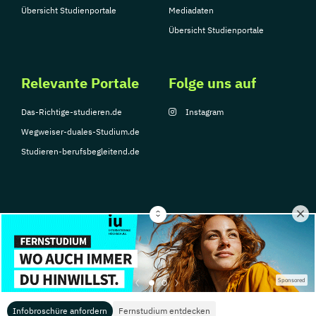
Übersicht Studienportale
Mediadaten
Übersicht Studienportale
Relevante Portale
Folge uns auf
Das-Richtige-studieren.de
Instagram
Wegweiser-duales-Studium.de
Studieren-berufsbegleitend.de
© Copyright 2026, TarGroup Media GmbH
Impressum
Über
Datenschutzerklärung
Nutzungsbedingungen
Barrier
Sponsored
uns
Infobroschüre anfordern
Fernstudium entdecken