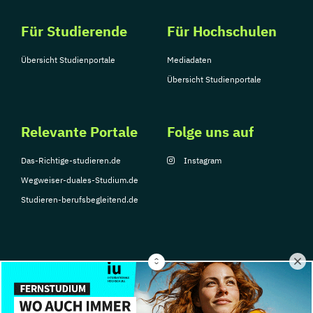
Für Studierende
Für Hochschulen
Übersicht Studienportale
Mediadaten
Übersicht Studienportale
Relevante Portale
Folge uns auf
Das-Richtige-studieren.de
Instagram
Wegweiser-duales-Studium.de
Studieren-berufsbegleitend.de
© Copyright 2026, TarGroup Media GmbH
Impressum
Über
Datenschutzerklärung
Nutzungsbedingungen
Barrier