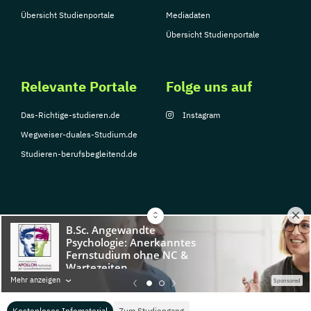
Übersicht Studienportale
Mediadaten
Übersicht Studienportale
Relevante Portale
Folge uns auf
Das-Richtige-studieren.de
Instagram
Wegweiser-duales-Studium.de
Studieren-berufsbegleitend.de
© Copyright 2026, TarGroup Media GmbH
Impressum
Über
Datenschutzerklärung
Nutzungsbedingungen
Barrier
Mehr anzeigen
Sponsored
uns
Kostenloses Infomaterial
Zum Studiengang