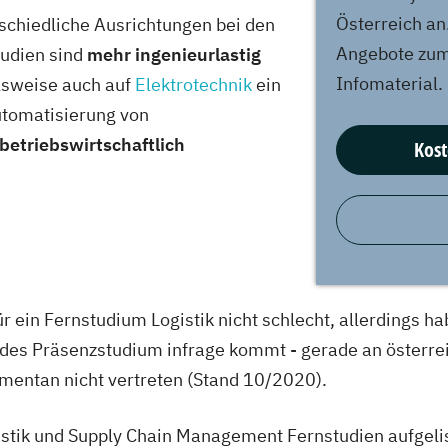
Österreich an.
rschiedliche Ausrichtungen bei den
Angebote zum 
tudien sind
mehr ingenieurlastig
Infomaterial.
lsweise auch auf
Elektrotechnik
ein
utomatisierung von
betriebswirtschaftlich
Kost
ür ein Fernstudium Logistik nicht schlecht, allerdings h
endes Präsenzstudium infrage kommt - gerade an österre
mentan nicht vertreten (Stand 10/2020).
istik und Supply Chain Management Fernstudien aufgelis