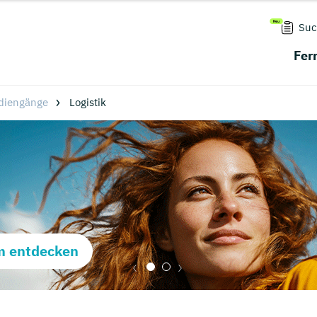
Suc
Fer
diengänge
Logistik
m entdecken