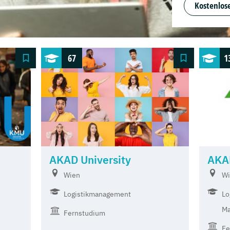
Kostenlose
67
1
AKAD University
AKA
Wien
Wi
Logistikmanagement
Lo
Ma
Fernstudium
Fe