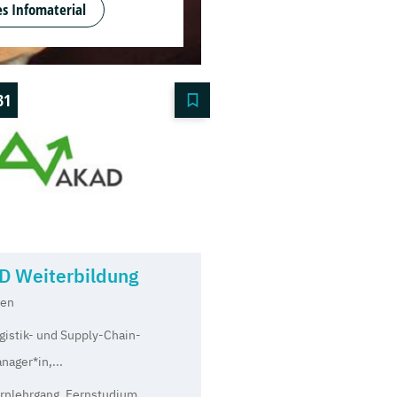
s Infomaterial
31
D Weiterbildung
en
gistik- und Supply-Chain-
nager*in,...
rnlehrgang, Fernstudium