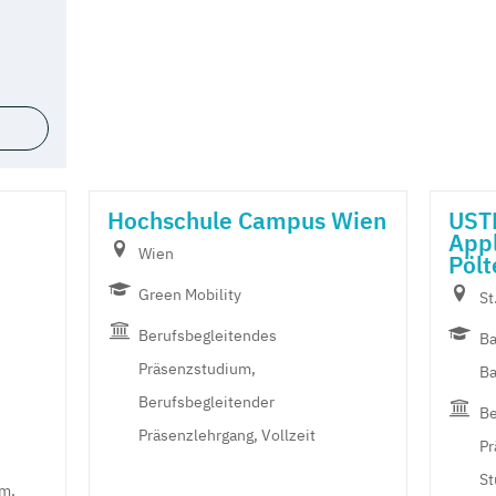
Hochschule Campus Wien
USTP
Appl
Wien
Pölt
Green Mobility
St
Berufsbegleitendes
Ba
Präsenzstudium,
Ba
Berufsbegleitender
Be
Präsenzlehrgang, Vollzeit
Pr
St
um,