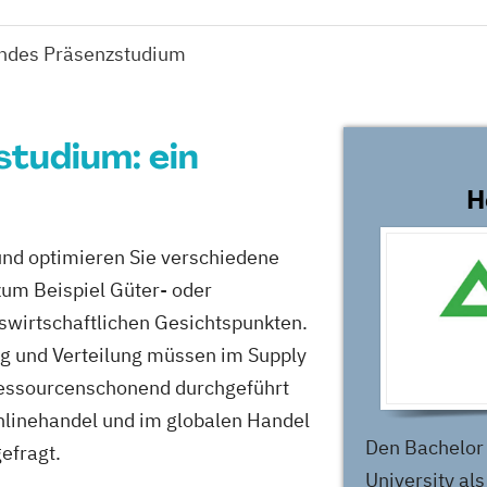
tendes Präsenzstudium
studium: ein
H
 und optimieren Sie verschiedene
um Beispiel Güter- oder
swirtschaftlichen Gesichtspunkten.
g und Verteilung müssen im Supply
essourcenschonend durchgeführt
nlinehandel und im globalen Handel
Den Bachelor 
gefragt.
University al