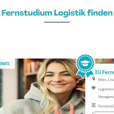
Fernstudium Logistik finden
ONATS
IU Fern
Wien, Lin
Logistikm
Managem
Fernstud