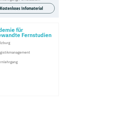
Kostenloses Infomaterial
demie für
ewandte Fernstudien
lzburg
gistikmanagement
rnlehrgang