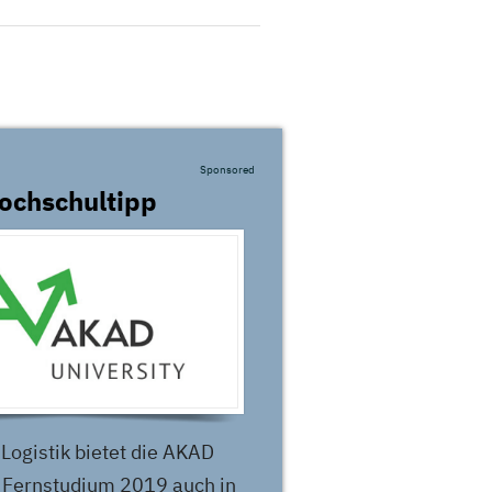
Sponsored
ochschultipp
Logistik bietet die AKAD
s Fernstudium 2019 auch in