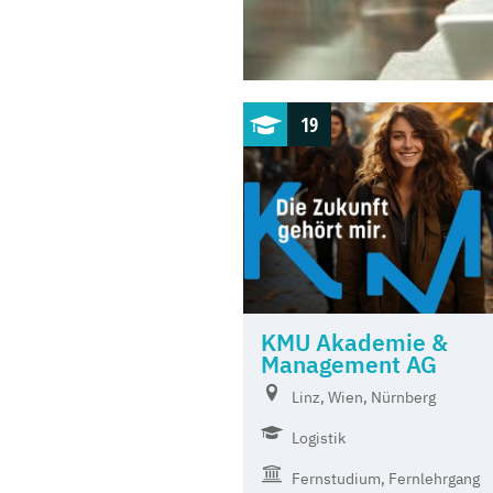
19
KMU Akademie &
Management AG
Linz, Wien, Nürnberg
Logistik
Fernstudium, Fernlehrgang