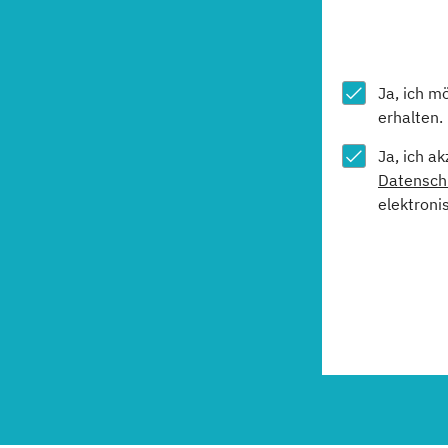
Ja, ich m
erhalten.
Ja, ich a
Datensch
elektroni