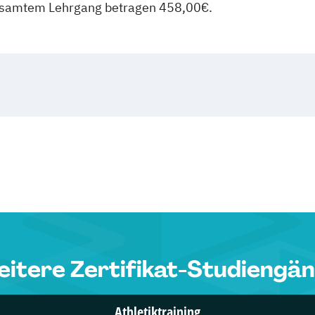
gesamtem Lehrgang betragen 458,00€.
itere Zertifikat-Studiengä
Athletiktraining