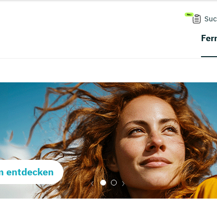
Suc
Fer
m entdecken