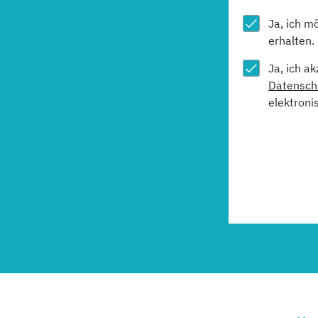
Ja, ich m
erhalten.
Ja, ich a
Datensch
elektroni