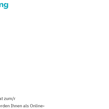
ung
at zum/r
rden Ihnen als Online-