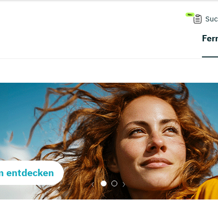
Suc
Fer
m entdecken