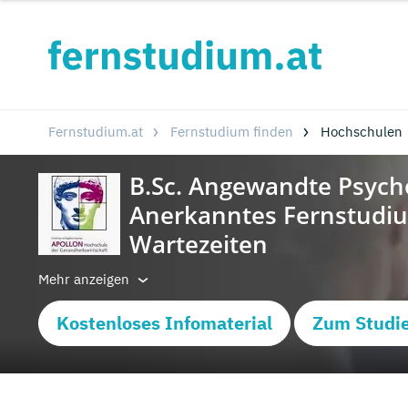
Fernstudium.at
Fernstudium finden
Hochschulen
Mehr anzeigen
Kostenloses Infomaterial
Zum Studi