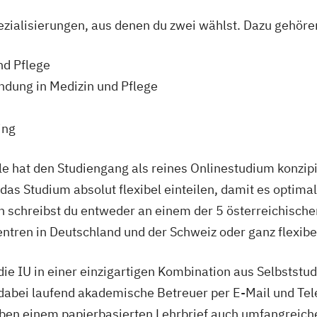
ialisierungen, aus denen du zwei wählst. Dazu gehören
nd Pflege
dung in Medizin und Pflege
ing
e hat den Studiengang als reines Onlinestudium konzipie
das Studium absolut flexibel einteilen, damit es optima
en schreibst du entweder an einem der 5 österreichisch
tren in Deutschland und der Schweiz oder ganz flexibel
 die IU in einer einzigartigen Kombination aus Selbststu
 dabei laufend akademische Betreuer per E-Mail und Tel
eben einem papierbasierten Lehrbrief auch umfangreich