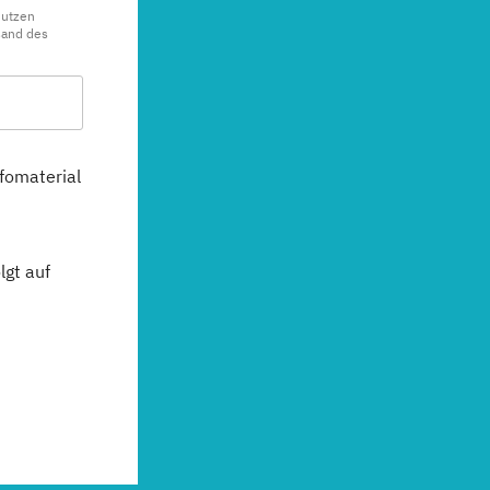
nutzen
sand des
fomaterial
gt auf