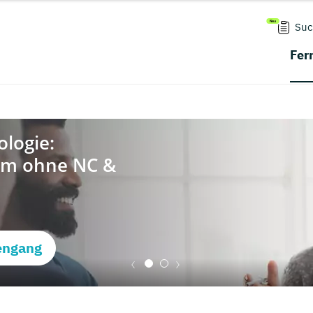
Suc
Fer
engang