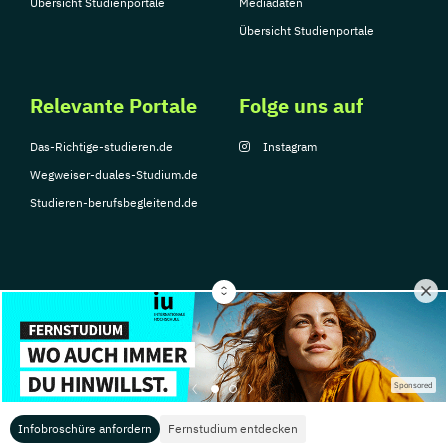
Übersicht Studienportale
Mediadaten
Übersicht Studienportale
Relevante Portale
Folge uns auf
Das-Richtige-studieren.de
Instagram
Wegweiser-duales-Studium.de
Studieren-berufsbegleitend.de
© Copyright 2026, TarGroup Media GmbH
Impressum
Über
Datenschutzerklärung
Nutzungsbedingungen
Barrier
Sponsored
uns
Infobroschüre anfordern
Fernstudium entdecken