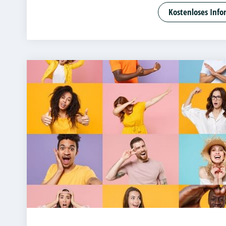
Angewandte
Kostenloses Info
Bank- und K
Betriebswir
Betriebswir
Business Ad
Cloud Comp
Customer Ce
DevOps und
Digital Ent
Digital Pro
Digitale Bet
E-Commer
Entrepreneu
Beratung un
Accounting 
Fitnessöko