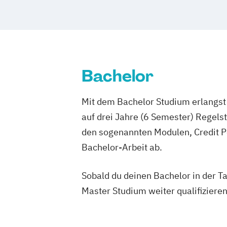
Software Engineering
Soziale Arbeit
Journalismus & Neue Medien
Sozialmanagement
Sportmanagemen
Kommunikations- und Betriebspsychol
Technische Betriebswirtschaftslehre
Kommunikationswirtschaft
Marketing
Technologie- und Innovationsmanage
Organisations- & Personalentwicklung
Verfahrenstechnik
Wirtschaftsinforma
Personalmanagement
Bachelor
Wirtschaftsinformatik und IT-Manage
Unternehmensführung – Entrepreneur
Wirtschaftsingenieurwesen
Urban Tourism & Visitor Economy Man
Mit dem Bachelor Studium erlangst 
Wirtschaftsingenieurwesen Energiesys
auf drei Jahre (6 Semester) Regel
Erneuerbaren Energien
den sogenannten Modulen, Credit P
Wirtschaftspsychologie
Wirtschaftswi
Bachelor-Arbeit ab.
Sobald du deinen Bachelor in der T
Master Studium weiter qualifizieren