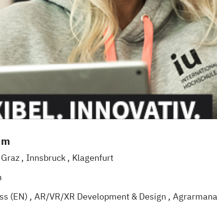
um
Graz
Innsbruck
Klagenfurt
m
ess (EN)
AR/VR/XR Development & Design
Agrarman
Künstliche Intelligenz
Angewandte Psychologie (DE/