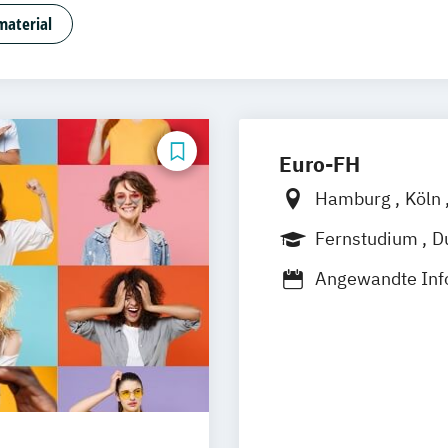
 Psychologie und Beratung
Artificial Intelligence (DE
material
apitalmarktrecht
Bauingenieurwesen
Bauprojektma
tschaftslehre und Customer Experience Management
tschaftslehre – Industrial Management
Betriebswirtsc
ministration (DE/EN)
Business Intelligence
Business
uting
Coaching
Coaching und Supervision
Computer 
Euro-FH
ntricity
Cyber Security (DE/EN)
Data Management (
Hamburg
Köln
 Cloud Computing (DE/EN)
Digital Business (DE/EN)
D
Frankfurt am M
repreneurship
Digital Health
Digital Innovation and I
Fernstudium
D
Stuttgart
duct Management
Digital Transformation Management
Berufsbegleite
Angewandte Inf
riebswirtschaftslehre
Digitale Transformation
Diätet
Angewandte Soz
ce
Elektrotechnik
Engineering (DE/EN)
Engineering 
BWL & Tourism
rship (DE/EN)
Ergotherapie
Ernährungswissenschaf
Betriebswirtsch
d Personalentwicklung
Eventmanagement
Facility 
Betriebswirtsch
und Taxation (DE/EN)
Finanzmanagement
Finanzman
(Abendstudium
nomie
Game Design
Gartenbau
General Managemen
Betriebswirtsch