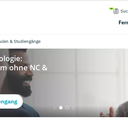
Suc
Fer
ulen & Studiengänge
engang