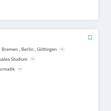
/EN)
Aviation Management (DE/EN)
nagement
Betriebswirtschaftslehre
Betriebswirtschaftslehre und Führung
haftslehre – Office Management
 Intelligence (DE/EN)
Science (DE/EN)
Controlling
DE/EN)
Bremen
Berlin
Göttingen
igital Business Management
ain
Leipzig
München
Nürnberg
ntrapreneurship (DE/EN)
uales Studium
 - Gesundheitswesen
ndes Präsenzstudium
Fernlehrgang
ormatik
ik
E-Beratung in der Pädagogik
ialwissenschaften
Management (DE/EN)
usmanagement
ten
Erwachsenenbildung
aft & Wirtschaftspsychologie
Management
Finance
aft & Wirtschaftspsychologie
agement für Bankkaufleute
Fintech
)
t
Gerontologie
aftslehre