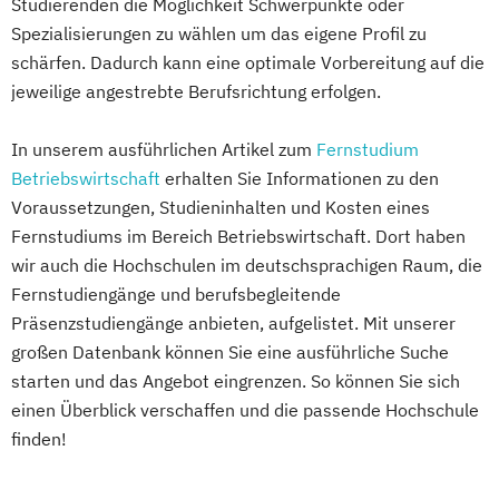
Studierenden die Möglichkeit Schwerpunkte oder
Eventmanagement
Facility Management
Spezialisierungen zu wählen um das eigene Profil zu
Finance
schärfen. Dadurch kann eine optimale Vorbereitung auf die
jeweilige angestrebte Berufsrichtung erfolgen.
Accounting und Taxation (DE/EN)
Finanzmanagement
In unserem ausführlichen Artikel zum
Fernstudium
Finanzmanagement für Bankkaufleute
Betriebswirtschaft
erhalten Sie Informationen zu den
Fintech
Fitnessökonomie
Game Design
Voraussetzungen, Studieninhalten und Kosten eines
Gartenbau
General Management
Fernstudiums im Bereich Betriebswirtschaft. Dort haben
Gerontologie
wir auch die Hochschulen im deutschsprachigen Raum, die
Gesundheits- und Pflegepädagogik
Fernstudiengänge und berufsbegleitende
Gesundheitsmanagement
Präsenzstudiengänge anbieten, aufgelistet. Mit unserer
Gesundheitspsychologie
großen Datenbank können Sie eine ausführliche Suche
Gesundheitspädagogik
starten und das Angebot eingrenzen. So können Sie sich
Gesundheitsökonomie
Growth Hacking
einen Überblick verschaffen und die passende Hochschule
Growth Hacking (DE/EN)
finden!
Growth Hacking for Entrepreneurs (DE/EN)
Heilpädagogik