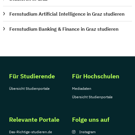
Sozialpädagogik und Inklusion
Fernstudium Artificial Intelligence in Graz studieren
Sportmanagement
Supply Chain Management
Fernstudium Banking & Finance in Graz studieren
Tourismusmanagement
UX Design
Umweltingenieurwesen
Vertragsrecht
Wirtschaftsinformatik (DE/EN)
Wirtschaftsingenieurwesen
Wirtschaftsingenieurwesen Medizintechnik
Für Studierende
Für Hochschulen
Wirtschaftspsychologie (DE/EN)
Übersicht Studienportale
Mediadaten
Wirtschaftsrecht
Übersicht Studienportale
Relevante Portale
Folge uns auf
Das-Richtige-studieren.de
Instagram