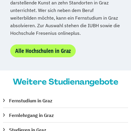
darstellende Kunst an zehn Standorten in Graz
Psychologie
Public Health
unterrichtet. Wer sich neben dem Beruf
Public Management
weiterbilden möchte, kann ein Fernstudium in Graz
Public Management für
absolvieren. Zur Auswahl stehen die IUBH sowie die
Verwaltungsfachangestellte
Hochschule Fresenius onlineplus.
Public Relations und Kommunikation
Pädagogik
Pädagogik
Alle Hochschulen in Graz
Bildungsberatung und Leitung
Robotics (DE/EN)
Salesforce and Sales Management (DE/EN)
Weitere Studienangebote
Social Media
Softwareentwicklung (DE/EN)
Fernstudium in Graz
Soziale Arbeit
Soziale Arbeit Schwerpunkt Kinder und
Fernlehrgang in Graz
Jugendliche
Studieren in Graz
Sozialmanagement