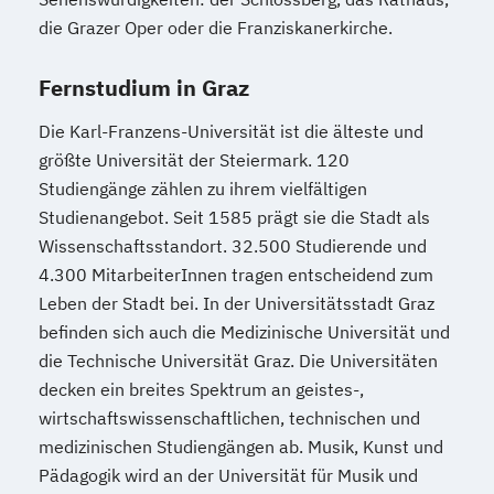
die Grazer Oper oder die Franziskanerkirche.
Mediendesign
Medieninformatik
Medienmanagement
Fernstudium in Graz
Medizinische Informatik
Medizintechnik
Modemanagement
Die Karl-Franzens-Universität ist die älteste und
Nachhaltiges Management
New Work
größte Universität der Steiermark. 120
Online Marketing
Studiengänge zählen zu ihrem vielfältigen
Online Marketing (DE/EN)
Studienangebot. Seit 1585 prägt sie die Stadt als
Online-Marketing und E-Commerce
Wissenschaftsstandort. 32.500 Studierende und
4.300 MitarbeiterInnen tragen entscheidend zum
Personalentwicklung
Leben der Stadt bei. In der Universitätsstadt Graz
Personalmanagement
befinden sich auch die Medizinische Universität und
Personalmanagement (DE/EN)
Pflege
die Technische Universität Graz. Die Universitäten
Pflegemanagement
Pflegepädagogik
decken ein breites Spektrum an geistes-,
Physiotherapie
wirtschaftswissenschaftlichen, technischen und
Product Management (DE/EN)
medizinischen Studiengängen ab. Musik, Kunst und
Produktdesign
Pädagogik wird an der Universität für Musik und
Projektmanagement (DE/EN)