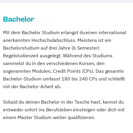
Gesundheits- und Sozialmanagement
Studienzentrum Heilbronn
Betriebswirtschaftslehre – Industrial
Management von Organisationen und
Studienzentrum Künzelsau
Management
Bachelor
Personal im Gesundheitswesen
Studienzentrum Würzburg
Betriebswirtschaftslehre – Office
Maschinenbau
Mechatronik
Studienzentrum Linz
Mit dem Bachelor Studium erlangst du einen international
Management
People & Culture Management
Studienzentrum Wien
anerkannten Hochschulabschluss. Meistens ist ein
Business Administration (DE/EN)
Pflegemanagement
Psychologie
Studienzentrum Feldkirch
Bachelorstudium auf drei Jahre (6 Semester)
Business Intelligence
Therapie- und Pflegewissenschaften
Regelstudienzeit ausgelegt. Während des Studiums
Studienzentrum Hamburg Logistik-Bachelor
Business Intelligence (DE/EN)
Wirtschaftsingenieurwesen
sammelst du in den verschiedenen Kursen, den
Cloud Computing
Coaching
Wirtschaftsingenieurwesen für HTL-
sogenannten Modulen, Credit Points (CPs). Das gesamte
Studienzentrum Judenburg
Coaching und Supervision
Absolventen
Bachelor-Studium umfasst 180 bis 240 CPs und schließt
Computer Science (DE/EN)
Controlling
Wirtschaftspsychologie
mit der Bachelor-Arbeit ab.
Customer Centricity
Cyber Security (DE/EN)
Sobald du deinen Bachelor in der Tasche hast, kannst du
Data Management (DE/EN)
entweder sofort ins Berufsleben einsteigen oder dich mit
DevOps und Cloud Computing (DE/EN)
einem Master Studium weiter qualifizieren.
Digital Business (DE/EN)
Digital Business Management