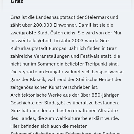
Graz
Kindheitspädagogik für Erzieher:innen
Kommunikationsdesign
Graz ist die Landeshauptstadt der Steiermark und
Kommunikationspsychologie
zählt über 280.000 Einwohner. Damit ist sie die
zweitgrößte Stadt Österreichs. Sie wird von der Mur
Kultur- und Medienpädagogik
in zwei Teile geteilt. Im Jahr 2003 wurde Graz
Leitungshandeln in der Pädagogik
Kulturhauptstadt Europas. Jährlich finden in Graz
Logistikmanagement
Logopädie
zahlreiche Veranstaltungen und Festivals statt, die
MBA - Human Resource Management
nicht nur im Sommer ein beliebter Treffpunkt sind.
(DE/EN)
Die styriarte im Frühjahr widmet sich beispielsweise
MBA - New Work & Talent Management
ganz der Klassik, während der Steirische Herbst der
Management (DE/EN)
Marketing
zeitgenössischen Kunst verschrieben ist.
Marketing und digitale Medien
Architektonische Werke aus der über 850-jährigen
Marketingmanagement
Maschinenbau
Geschichte der Stadt gibt es überall zu bestaunen.
Master of Business Administration (DE/EN)
Graz hat eine der am besten erhaltenen Altstädte
des Landes, die zum Weltkulturerbe erklärt wurde.
Mechatronik
Hier befinden sich auch die meisten
Mediation und Konfliktmanagement
Sehenswürdigkeiten: der Schlossberg, das Rathaus,