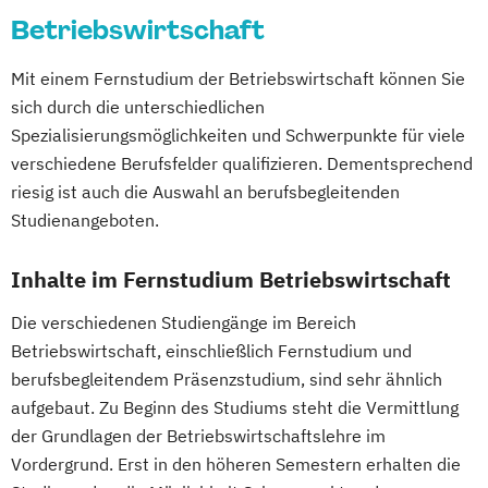
Betriebswirtschaft
Digital Entrepreneurship
Digital Health
Digital Innovation and Intrapreneurship
Mit einem Fernstudium der Betriebswirtschaft können Sie
(DE/EN)
sich durch die unterschiedlichen
Digital Product Management
Spezialisierungsmöglichkeiten und Schwerpunkte für viele
Digital Transformation Management -
verschiedene Berufsfelder qualifizieren. Dementsprechend
Gesundheitswesen
riesig ist auch die Auswahl an berufsbegleitenden
Digitale Betriebswirtschaftslehre
Studienangeboten.
Digitale Transformation
Diätetik
E-Beratung in der Pädagogik
Inhalte im Fernstudium Betriebswirtschaft
E-Commerce
Elektrotechnik
Die verschiedenen Studiengänge im Bereich
Engineering (DE/EN)
Betriebswirtschaft, einschließlich Fernstudium und
Engineering Management (DE/EN)
berufsbegleitendem Präsenzstudium, sind sehr ähnlich
Entrepreneurship (DE/EN)
Ergotherapie
aufgebaut. Zu Beginn des Studiums steht die Vermittlung
Ernährungswissenschaften
der Grundlagen der Betriebswirtschaftslehre im
Erwachsenenbildung
Vordergrund. Erst in den höheren Semestern erhalten die
Beratung und Personalentwicklung