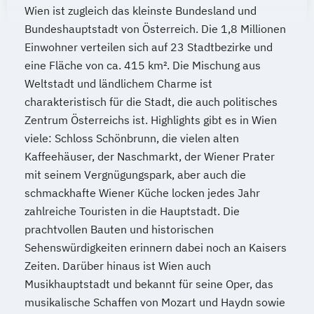
Weiterbildung IT Sicherheit Management
Wirtschaftsingenieurwesen und
Wien ist zugleich das kleinste Bundesland und
Medizinische Informatik
Medizintechnik
Wirtschaftsinformatik
Maschinenbau
Bundeshauptstadt von Österreich. Die 1,8 Millionen
Modemanagement
Wirtschaftsingenieurwesen
Wirtschaftspsychologie & Künstliche
Einwohner verteilen sich auf 23 Stadtbezirke und
Nachhaltiges Management
New Work
Wirtschaftsingenieurwesen
eine Fläche von ca. 415 km². Die Mischung aus
Intelligenz
Online Marketing
Baumanagement
Weltstadt und ländlichem Charme ist
Wirtschaftspsychologie & Leadership
Online Marketing (DE/EN)
Wirtschaftsingenieurwesen Digitale
charakteristisch für die Stadt, die auch politisches
Wirtschaftspsychologie (DE/EN))
Online-Marketing und E-Commerce
Zentrum Österreichs ist. Highlights gibt es in Wien
Produktion (B. Eng.) 6 oder 7 Semester
Wirtschaftspsychologie im Online-
Personalentwicklung
viele: Schloss Schönbrunn, die vielen alten
Wirtschaftsingenieurwesen Erneuerbare
Abendstudium
Personalmanagement
Kaffeehäuser, der Naschmarkt, der Wiener Prater
Energien (B. Eng.) 6 oder 7 Semester
Wirtschaftsrecht
Personalmanagement (DE/EN)
Pflege
mit seinem Vergnügungspark, aber auch die
Wirtschaftsingenieurwesen Künstliche
Wirtschaftswissenschaften
Pflegemanagement
Pflegepädagogik
schmackhafte Wiener Küche locken jedes Jahr
Intelligenz (B. Eng.) 6 oder 7 Semester
Physiotherapie
zahlreiche Touristen in die Hauptstadt. Die
Wirtschaftsingenieurwesen Lebensmittel
Product Management (DE/EN)
prachtvollen Bauten und historischen
(B. Eng.) 6 oder 7 Semester
Sehenswürdigkeiten erinnern dabei noch an Kaisers
Produktdesign
Wirtschaftsingenieurwesen Logistik (B.
Zeiten. Darüber hinaus ist Wien auch
Projektmanagement (DE/EN)
Eng.) 6 ode 7 Semester
Musikhauptstadt und bekannt für seine Oper, das
Psychologie
Public Health
Wirtschaftsingenieurwesen für Ingenieure
musikalische Schaffen von Mozart und Haydn sowie
Public Management