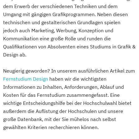
Gestaltung interaktiver Systeme
Integrative Lerntherapie
Hotelmanagement (DE/EN)
dem Erwerb der verschiedenen Techniken und dem
IT-Sicherheit
Industriedesign
Kommunikation und Content Creation
Umgang mit gängigen Grafikprogrammen. Neben diesen
IT-Management
Immobilienmanagement
Informatik
Ingenieurpsychologie
Kommunikation und Medienmanagement
technischen und gestalterischen Grundlagen spielen
Immobilienmanagement für
Innovations- und Technologiemanagement
Kommunikationsdesign
jedoch auch Marketing, Werbung, Konzeption und
Immobilienkaufleute
(M. Sc.)
Lebensmittelmanagement und -
Kommunikation eine große Rolle und runden die
Immobilienwirtschaft
Informatik
Profil Anwendung
Qualifikationen von Absolventen eines Studiums in Grafik &
technologie
Information Technology Management
Kommunikationsdesign
Design ab.
Lernpsychologie und integrative
(DE/EN)
Kunststofftechnik
Lerntherapie
Innovation and Entrepreneurship (DE/EN)
Lebensmittelverfahrenstechnik
Neugierig geworden? In unserem ausführlichen Artikel zum
Management
International Healthcare Management
Fernstudium Design
haben wir die wichtigsten
Leit- und Sicherungstechnik
Management im Gesundheitswesen
(DE/EN)
Informationen zu Inhalten, Anforderungen, Ablauf und
Maschinenbau
Medien- und Kommunikationsmanagement
International Management (DE/EN)
Kosten für das Fernstudium zusammengefasst. Eine
Maschinenbau (M. Eng.) 3 oder 4 Semester
Internationales Marketing
wichtige Entscheidungshilfe bei der Hochschulwahl bietet
Mediendesign
Journalismus und digitale Kommunikation
außerdem die Auflistung der Hochschulen und unsere
Materials Science
Nachhaltigkeitsmanagement
Kindheitspädagogik
große Datenbank, mit der Sie mühelos nach selbst
Mathematik für Studierende
Online Marketing
gewählten Kriterien recherchieren können.
Kindheitspädagogik für Erzieher:innen
wirtschaftswissenschaftlicher Fächer
Personalpsychologie und Human Resource
Kommunikationsdesign