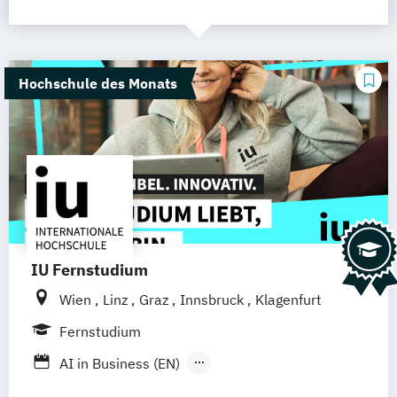
Hochschule des Monats
IU Fernstudium
Wien
Linz
Graz
Innsbruck
Klagenfurt
Fernstudium
AI in Business (EN)
AR/VR/XR Development & Design