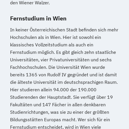
Wirtschaftsingenieurwesen für
den Wiener Walzer.
Public Management für
Wirtschaftswissenschaftler
Verwaltungsfachangestellte
Wirtschafts­ingenieur­wesen
Fernstudium in Wien
Public Relations und Kommunikation
Fahrzeugtechnik
Pädagogik
Pädagogik
In keiner Österreichischen Stadt befinden sich mehr
Wirtschafts­ingenieur­wesen
Hochschulen als in Wien. Hier ist sowohl ein
Bildungsberatung und Leitung
Kunststofftechnik
klassisches Vollzeitstudium als auch ein
Robotics (DE/EN)
Wirtschafts­ingenieur­wesen Mechatronik
Fernstudium möglich. Es gibt gleich zehn staatliche
Salesforce and Sales Management (DE/EN)
Wirtschafts­ingenieur­wesen Medizintechnik
Universitäten, vier Privatuniversitäten und sechs
Fachhochschulen. Die Universität Wien wurde
Social Media
Wirtschafts­ingenieur­wesen
bereits 1365 von Rudolf IV gegründet und ist damit
Softwareentwicklung (DE/EN)
Verfahrenstechnik
die älteste Universität im deutschsprachigen Raum.
Soziale Arbeit
Hier studieren allein 94.000 der 190.000
Zukunftsmanagement
Soziale Arbeit Schwerpunkt Kinder und
Studierenden der Hauptstadt. Sie verfügt über 19
Jugendliche
Fakultäten und 147 Fächer in allen denkbaren
Sozialmanagement
Studienrichtungen, was sie zu einer der größten
Sozialpädagogik und Inklusion
Bildungsstätten Europas macht. Wer sich für ein
Sportmanagement
Fernstudium entscheidet, wird in Wien viele