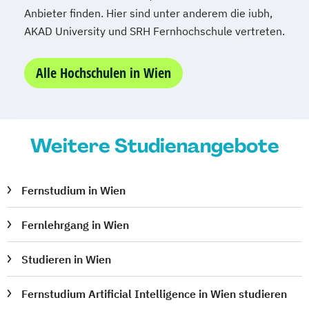
Supply Chain Management
Anbieter finden. Hier sind unter anderem die iubh,
AKAD University und SRH Fernhochschule vertreten.
Tourismusmanagement
UX Design
Umweltingenieurwesen
Vertragsrecht
Alle Hochschulen in Wien
Wirtschaftsinformatik (DE/EN)
Wirtschaftsingenieurwesen
Wirtschaftsingenieurwesen Medizintechnik
Weitere Studienangebote
Wirtschaftspsychologie (DE/EN)
Wirtschaftsrecht
Fernstudium in Wien
Fernlehrgang in Wien
Studieren in Wien
Fernstudium Artificial Intelligence in Wien studieren