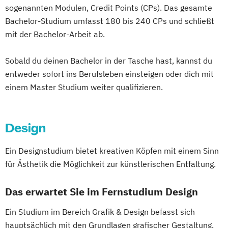
Digitale Medien
Data Science und Analytics
sogenannten Modulen, Credit Points (CPs). Das gesamte
Accounting und Taxation (DE/EN)
Digitale Transformation kompakt
Design Management
Bachelor-Studium umfasst 180 bis 240 CPs und schließt
Finanzmanagement
Digitales Energiemanagement
Digital Business Management
mit der Bachelor-Arbeit ab.
Finanzmanagement für Bankkaufleute
Einführung in die Elektrotechnik
Digital Health Management
Fintech
Fitnessökonomie
Game Design
Einführung in die IT-Sicherheit
Sobald du deinen Bachelor in der Tasche hast, kannst du
Digital Marketing
Gartenbau
General Management
Elektrische und hybride Antriebe
entweder sofort ins Berufsleben einsteigen oder dich mit
Ernährungswissenschaften
Gerontologie
einem Master Studium weiter qualifizieren.
Elektro- und Informationstechnik
Erwachsenenbildung und Digitalisierung
Gesundheits- und Pflegepädagogik
Elektrotechnik
Executive MBA für Ärztinnen und Ärzte
Gesundheitsmanagement
Energieerzeugung aus Biomasse
Finance
Accounting
Gesundheitspsychologie
Design
Energieingenieurwesen
Controlling & Taxation
Gesundheitspädagogik
Energiespeichertechnik
Gesundheitspsychologie
Ein Designstudium bietet kreativen Köpfen mit einem Sinn
Gesundheitsökonomie
Growth Hacking
Energieverfahrenstechnik
Gesundheitspsychologie im Online-
für Ästhetik die Möglichkeit zur künstlerischen Entfaltung.
Growth Hacking (DE/EN)
Energiewirtschaft und -management
Abendstudium
Growth Hacking for Entrepreneurs (DE/EN)
Engineering Management
Das erwartet Sie im Fernstudium Design
Global Business Administration (EN)
Heilpädagogik
Fahrzeugtechnik
Game Design
Inklusion und Teilhabe
Heilpädagogik und Inklusion
Ein Studium im Bereich Grafik & Design befasst sich
Game Development
Innovation und Zukunftsforschung
Heilpädagogik/Inklusionspädagogik
hauptsächlich mit den Grundlagen grafischer Gestaltung,