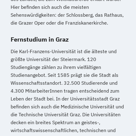
Journalismus und digitale Kommunikation
Hier befinden sich auch die meisten
Kindheitspädagogik
Sehenswürdigkeiten: der Schlossberg, das Rathaus,
Kindheitspädagogik für Erzieher:innen
die Grazer Oper oder die Franziskanerkirche.
Kommunikationsdesign
Kommunikationspsychologie
Fernstudium in Graz
Kultur- und Medienpädagogik
Die Karl-Franzens-Universität ist die älteste und
Leitungshandeln in der Pädagogik
größte Universität der Steiermark. 120
Logistikmanagement
Logopädie
Studiengänge zählen zu ihrem vielfältigen
MBA - Human Resource Management
Studienangebot. Seit 1585 prägt sie die Stadt als
(DE/EN)
Wissenschaftsstandort. 32.500 Studierende und
MBA - New Work & Talent Management
4.300 MitarbeiterInnen tragen entscheidend zum
Management (DE/EN)
Marketing
Leben der Stadt bei. In der Universitätsstadt Graz
Marketing und digitale Medien
befinden sich auch die Medizinische Universität und
Marketingmanagement
Maschinenbau
die Technische Universität Graz. Die Universitäten
Master of Business Administration (DE/EN)
decken ein breites Spektrum an geistes-,
wirtschaftswissenschaftlichen, technischen und