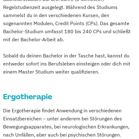
Experience Management
Regelstudienzeit ausgelegt. Während des Studiums
Betriebswirtschaftslehre und Führung
sammelst du in den verschiedenen Kursen, den
Betriebswirtschaftslehre – Industrial
sogenannten Modulen, Credit Points (CPs). Das gesamte
Management
Bachelor-Studium umfasst 180 bis 240 CPs und schließt
Betriebswirtschaftslehre – Office
mit der Bachelor-Arbeit ab.
Management
Business Administration (DE/EN)
Sobald du deinen Bachelor in der Tasche hast, kannst du
Business Intelligence
entweder sofort ins Berufsleben einsteigen oder dich mit
einem Master Studium weiter qualifizieren.
Business Intelligence (DE/EN)
Cloud Computing
Coaching
Coaching und Supervision
Ergotherapie
Computer Science (DE/EN)
Controlling
Customer Centricity
Die Ergotherapie findet Anwendung in verschiedenen
Cyber Security (DE/EN)
Einsatzbereichen – unter anderem bei Störungen des
Data Management (DE/EN)
Bewegungsapparates, bei neurologischen Erkrankungen,
DevOps und Cloud Computing (DE/EN)
nach Unfällen, aber auch bei psychischen Störungen.