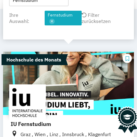
Fernstudium
Ihre
Filter
Fernstudium
Auswahl:
zurücksetzen
Hochschule des Monats
IU Fernstudium
Graz
Wien
Linz
Innsbruck
Klagenfurt