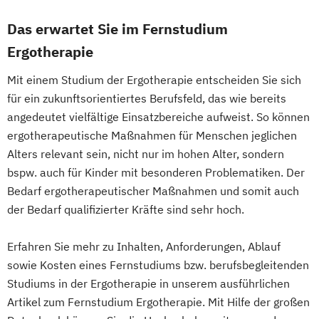
Digital Business (DE/EN)
Digital Business Management
Das erwartet Sie im Fernstudium
Digital Entrepreneurship
Digital Health
Ergotherapie
Digital Innovation and Intrapreneurship
Mit einem Studium der Ergotherapie entscheiden Sie sich
(DE/EN)
für ein zukunftsorientiertes Berufsfeld, das wie bereits
Digital Product Management
angedeutet vielfältige Einsatzbereiche aufweist. So können
Digital Transformation Management -
ergotherapeutische Maßnahmen für Menschen jeglichen
Gesundheitswesen
Alters relevant sein, nicht nur im hohen Alter, sondern
Digitale Betriebswirtschaftslehre
bspw. auch für Kinder mit besonderen Problematiken. Der
Digitale Transformation
Diätetik
Bedarf ergotherapeutischer Maßnahmen und somit auch
E-Beratung in der Pädagogik
der Bedarf qualifizierter Kräfte sind sehr hoch.
E-Commerce
Elektrotechnik
Engineering (DE/EN)
Erfahren Sie mehr zu Inhalten, Anforderungen, Ablauf
Engineering Management (DE/EN)
sowie Kosten eines Fernstudiums bzw. berufsbegleitenden
Studiums in der Ergotherapie in unserem ausführlichen
Entrepreneurship (DE/EN)
Ergotherapie
Artikel zum Fernstudium Ergotherapie. Mit Hilfe der großen
Ernährungswissenschaften