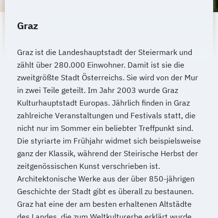
Growth Hacking for Entrepreneurs (DE/EN)
Heilpädagogik
Graz
Heilpädagogik und Inklusion
Heilpädagogik/Inklusionspädagogik
Graz ist die Landeshauptstadt der Steiermark und
Hotelmanagement (DE/EN)
zählt über 280.000 Einwohner. Damit ist sie die
IT-Management
Immobilienmanagement
zweitgrößte Stadt Österreichs. Sie wird von der Mur
Immobilienmanagement für
in zwei Teile geteilt. Im Jahr 2003 wurde Graz
Immobilienkaufleute
Kulturhauptstadt Europas. Jährlich finden in Graz
Immobilienwirtschaft
Informatik
zahlreiche Veranstaltungen und Festivals statt, die
Information Technology Management
nicht nur im Sommer ein beliebter Treffpunkt sind.
(DE/EN)
Die styriarte im Frühjahr widmet sich beispielsweise
ganz der Klassik, während der Steirische Herbst der
Innovation and Entrepreneurship (DE/EN)
zeitgenössischen Kunst verschrieben ist.
International Healthcare Management
Architektonische Werke aus der über 850-jährigen
(DE/EN)
Geschichte der Stadt gibt es überall zu bestaunen.
International Management (DE/EN)
Graz hat eine der am besten erhaltenen Altstädte
Internationales Marketing
des Landes, die zum Weltkulturerbe erklärt wurde.