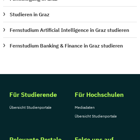
Produktdesign
Projektmanagement (DE/EN)
Studieren in Graz
Psychologie
Public Health
Public Management
Fernstudium Artificial Intelligence in Graz studieren
Public Management für
Fernstudium Banking & Finance in Graz studieren
Verwaltungsfachangestellte
Public Relations und Kommunikation
Pädagogik
Pädagogik
Bildungsberatung und Leitung
Robotics (DE/EN)
Salesforce and Sales Management (DE/EN)
Für Studierende
Für Hochschulen
Social Media
Übersicht Studienportale
Mediadaten
Softwareentwicklung (DE/EN)
Übersicht Studienportale
Soziale Arbeit
Soziale Arbeit Schwerpunkt Kinder und
Relevante Portale
Folge uns auf