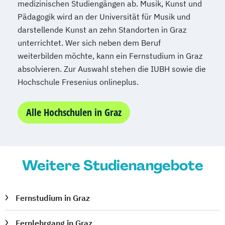
medizinischen Studiengängen ab. Musik, Kunst und
Mechatronik
Pädagogik wird an der Universität für Musik und
Mediation und Konfliktmanagement
darstellende Kunst an zehn Standorten in Graz
Mediendesign
Medieninformatik
unterrichtet. Wer sich neben dem Beruf
Medienmanagement
weiterbilden möchte, kann ein Fernstudium in Graz
Medizinische Informatik
Medizintechnik
absolvieren. Zur Auswahl stehen die IUBH sowie die
Modemanagement
Hochschule Fresenius onlineplus.
Nachhaltiges Management
New Work
Online Marketing
Alle Hochschulen in Graz
Online Marketing (DE/EN)
Online-Marketing und E-Commerce
Personalentwicklung
Personalmanagement
Weitere Studienangebote
Personalmanagement (DE/EN)
Pflege
Pflegemanagement
Pflegepädagogik
Fernstudium in Graz
Physiotherapie
Product Management (DE/EN)
Fernlehrgang in Graz