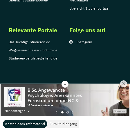
Übersicht Studienportale
Mediadaten
Übersicht Studienportale
Relevante Portale
Folge uns auf
Das-Richtige-studieren.de
Instagram
Wegweiser-duales-Studium.de
Studieren-berufsbegleitend.de
© Copyright 2026, TarGroup Media GmbH
Impressum
Über
Datenschutzerklärung
Nutzungsbedingungen
Barrier
Mehr anzeigen
Sponsored
uns
Kostenloses Infomaterial
Zum Studiengang