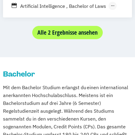
Berufsbegleitendes Präsenzstudium
Pflegemanagement
Psychologie
Artificial Intelligence
Bachelor of Laws
Soziale Arbeit
Wirtschaftsinformatik
Bildung und Medien - eEducation
Wirtschaftsingenieurwesen
Bildungswissenschaft
Wirtschaftspsychologie
Geschichte Europas - Epochen
Alle 2 Ergebnisse ansehen
Umbrüche
Verflechtungen
Informatik
Kulturwissenschaften
Master of Laws
Mathematik
Mathematisch-technische
Bachelor
Softwareentwicklung
Multimeida-Diplomstudium der
Mit dem Bachelor Studium erlangst du einen international
Rechtswissenschaften
anerkannten Hochschulabschluss. Meistens ist ein
Nawi-Tec für Schüler*innen
Bachelorstudium auf drei Jahre (6 Semester)
Neuere deutsche Literatur im
Regelstudienzeit ausgelegt. Während des Studiums
medienkulturellen Kontext
sammelst du in den verschiedenen Kursen, den
Philosophie - Philosophie im europäischen
sogenannten Modulen, Credit Points (CPs). Das gesamte
Kontext
Bachelor-Studium umfasst 180 bis 240 CPs und schließt