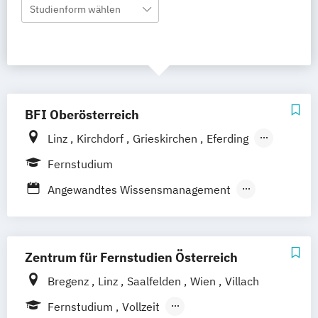
Studienform wählen
BFI Oberösterreich
Linz
Kirchdorf
Grieskirchen
Eferding
Gunskirchen
Gmunden
Fernstudium
Attnang-Puchheim
Reichraming
Steyr
Angewandtes Wissensmanagement
Rohrbach
Perg
Freistadt
Traun
Ried
Betriebswirtschaft
Digital Engineering
Schärding
Braunau
Mattighofen
Wels
General Management
Vöcklabruck
Leonding
Gesundheits- und Sozialmanagement
Zentrum für Fernstudien Österreich
Management von Organisationen und
Bregenz
Linz
Saalfelden
Wien
Villach
Personal im Gesundheitswesen
Fernstudium
Vollzeit
Maschinenbau
Mechatronik