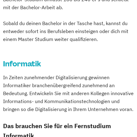
Politikwissenschaft – Regieren und
mit der Bachelor-Arbeit ab.
Partizipation
Sobald du deinen Bachelor in der Tasche hast, kannst du
Politikwissenschaft
entweder sofort ins Berufsleben einsteigen oder dich mit
Verwaltungswissenschaft
Soziologie
einem Master Studium weiter qualifizieren.
Praktische Informatik
Psychologie
Soziologie - Zugänge zur
Gegenwartsgesellschaft
Informatik
Volkswirtschaft
Wirtschaftsinformatik
Wirtschaftswissenschaft
In Zeiten zunehmender Digitalisierung gewinnen
Wirtschaftswissenschaft für Ingenieur/-
Informatiker branchenübergreifend zunehmend an
innen und Naturwissenschaftler/-innen
Bedeutung. Entwickeln Sie mit anderen Kollegen innovative
Informations- und Kommunikationstechnologien und
bringen so die Digitalisierung in Ihrem Unternehmen voran.
Das brauchen Sie für ein Fernstudium
Informatik