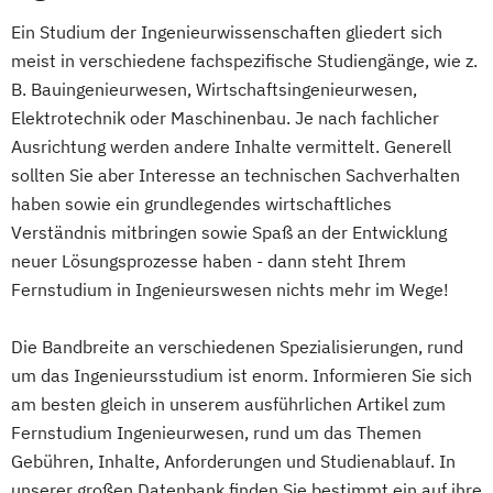
Wirtschaftsingenieurwesen
Heilpädagogik und Inklusion
Ein Studium der Ingenieurwissenschaften gliedert sich
Heilpädagogik/Inklusionspädagogik
meist in verschiedene fachspezifische Studiengänge, wie z.
B. Bauingenieurwesen, Wirtschaftsingenieurwesen,
Hotelmanagement (DE/EN)
Elektrotechnik oder Maschinenbau. Je nach fachlicher
IT-Management
Immobilienmanagement
Ausrichtung werden andere Inhalte vermittelt. Generell
Immobilienmanagement für
sollten Sie aber Interesse an technischen Sachverhalten
Immobilienkaufleute
haben sowie ein grundlegendes wirtschaftliches
Immobilienwirtschaft
Informatik
Verständnis mitbringen sowie Spaß an der Entwicklung
Information Technology Management
neuer Lösungsprozesse haben - dann steht Ihrem
(DE/EN)
Fernstudium in Ingenieurswesen nichts mehr im Wege!
Innovation and Entrepreneurship (DE/EN)
International Healthcare Management
Die Bandbreite an verschiedenen Spezialisierungen, rund
(DE/EN)
um das Ingenieursstudium ist enorm. Informieren Sie sich
International Management (DE/EN)
am besten gleich in unserem ausführlichen Artikel zum
Internationales Marketing
Fernstudium Ingenieurwesen, rund um das Themen
Journalismus und digitale Kommunikation
Gebühren, Inhalte, Anforderungen und Studienablauf. In
unserer großen Datenbank finden Sie bestimmt ein auf ihre
Kindheitspädagogik