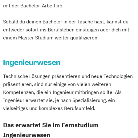
Produktdesign und Technische
Handelsmanagement
mit der Bachelor-Arbeit ab.
Eventmanagement
Facility Management
Kommunikation
Human Resources Management
Finance
Prozessmanagement und Business
Sobald du deinen Bachelor in der Tasche hast, kannst du
Industrial Engineer
Accounting und Taxation (DE/EN)
entweder sofort ins Berufsleben einsteigen oder dich mit
Intelligence
Integrales Gebäude- und
Finanzmanagement
einem Master Studium weiter qualifizieren.
Smart Production und Management
Energiemanagement
Finanzmanagement für Bankkaufleute
Software Engineering
Soziale Arbeit
Light Engineering & Design
Fintech
Fitnessökonomie
Game Design
Supply Chain Management
Logistikmanagement
Gartenbau
General Management
Ingenieurwesen
Verfahrenstechnische Produktion
Management in Information and Business
Gerontologie
Technologies
Technische Lösungen präsentieren und neue Technologien
Gesundheits- und Pflegepädagogik
Management und IT
präsentieren, sind nur einige von vielen weiteren
Gesundheitsmanagement
Marketing und Verkauf
Kompetenzen, die ein Ingenieur mitbringen sollte. Als
Gesundheitspsychologie
Personalmanagement
Ingenieur erwartet sie, je nach Spezialisierung, ein
Gesundheitspädagogik
Führung und Organisation
vielseitiges und komplexes Berufsumfeld.
Gesundheitsökonomie
Growth Hacking
Professional Master of Mediation
Growth Hacking (DE/EN)
Das erwartet Sie im Fernstudium
Real Estate Management
Growth Hacking for Entrepreneurs (DE/EN)
Ingenieurwesen
Videojournalismus
Heilpädagogik