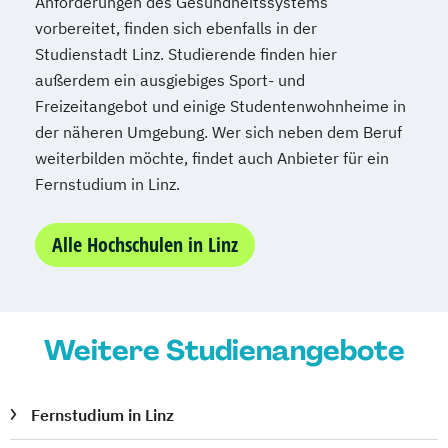
Anforderungen des Gesundheitssystems
Sozialpädagogik und Inklusion
vorbereitet, finden sich ebenfalls in der
Studienstadt Linz. Studierende finden hier
Sportmanagement
außerdem ein ausgiebiges Sport- und
Supply Chain Management
Freizeitangebot und einige Studentenwohnheime in
Tourismusmanagement
UX Design
der näheren Umgebung. Wer sich neben dem Beruf
Umweltingenieurwesen
Vertragsrecht
weiterbilden möchte, findet auch Anbieter für ein
Wirtschaftsinformatik (DE/EN)
Fernstudium in Linz.
Wirtschaftsingenieurwesen
Wirtschaftsingenieurwesen Medizintechnik
Alle Hochschulen in Linz
Wirtschaftspsychologie (DE/EN)
Wirtschaftsrecht
Weitere Studienangebote
Fernstudium in Linz