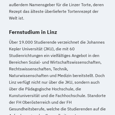
außerdem Namensgeber für die Linzer Torte, deren
Psychologie
Public Health
Rezept das älteste überlieferte Tortenrezept der
Public Management
Welt ist.
Public Management für
Verwaltungsfachangestellte
Fernstudium in Linz
Public Relations und Kommunikation
Über 19.000 Studierende verzeichnet die Johannes
Pädagogik
Pädagogik
Kepler Universität (JKU), die mit 60
Bildungsberatung und Leitung
Studienrichtungen ein vielfältiges Angebot in den
Robotics (DE/EN)
Bereichen Sozial- und Wirtschaftswissenschaften,
Salesforce and Sales Management (DE/EN)
Rechtswissenschaften, Technik,
Naturwissenschaften und Medizin bereitstellt. Doch
Social Media
Linz verfügt nicht nur über die JKU, sondern auch
Softwareentwicklung (DE/EN)
über die Pädagogische Hochschule, die
Soziale Arbeit
Kunstuniversität und die Fachhochschule. Standorte
Soziale Arbeit Schwerpunkt Kinder und
der FH Oberösterreich und der FH
Jugendliche
Gesundheitsberufe, welche die Studierenden auf die
Sozialmanagement