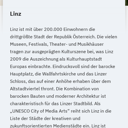
Mediendesign
Medieninformatik
Linz
Medienmanagement
Medizinische Informatik
Medizintechnik
Linz ist mit über 200.000 Einwohnern die
Modemanagement
drittgrößte Stadt der Republik Österreich. Die vielen
Nachhaltiges Management
New Work
Museen, Festivals, Theater- und Musikhäuser
Online Marketing
tragen zur ausgeprägten Kulturszene bei, was Linz
Online Marketing (DE/EN)
2009 die Auszeichnung als Kulturhauptstadt
Online-Marketing und E-Commerce
Europas einbrachte. Eindrucksvoll sind der barocke
Personalentwicklung
Hauptplatz, die Wallfahrtskirche und das Linzer
Personalmanagement
Schloss, das auf einer Anhöhe erhaben über dem
Personalmanagement (DE/EN)
Pflege
Altstadtviertel thront. Die Kombination von
Pflegemanagement
Pflegepädagogik
barocken Bauten und moderner Architektur ist
charakteristisch für das Linzer Stadtbild. Als
Physiotherapie
„UNESCO City of Media Arts“ reiht sich Linz in die
Product Management (DE/EN)
Liste der Städte der kreativen und
Produktdesign
zukunftsorientierten Medienstädte ein. Linz ist
Projektmanagement (DE/EN)