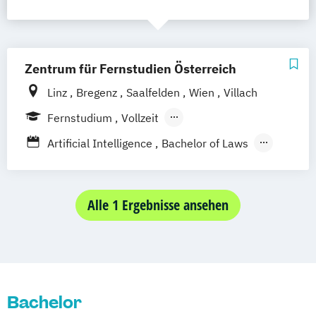
Zentrum für Fernstudien Österreich
Linz
Bregenz
Saalfelden
Wien
Villach
Fernstudium
Vollzeit
Berufsbegleitendes Präsenzstudium
Artificial Intelligence
Bachelor of Laws
Bildung und Medien - eEducation
Bildungswissenschaft
Geschichte Europas - Epochen
Alle 1 Ergebnisse ansehen
Umbrüche
Verflechtungen
Informatik
Kulturwissenschaften
Master of Laws
Mathematik
Mathematisch-technische
Bachelor
Softwareentwicklung