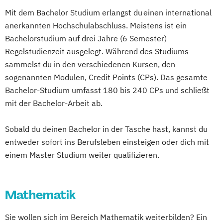
Multimeida-Diplomstudium der
Mit dem Bachelor Studium erlangst du einen international
Rechtswissenschaften
anerkannten Hochschulabschluss. Meistens ist ein
Nawi-Tec für Schüler*innen
Bachelorstudium auf drei Jahre (6 Semester)
Neuere deutsche Literatur im
Regelstudienzeit ausgelegt. Während des Studiums
medienkulturellen Kontext
sammelst du in den verschiedenen Kursen, den
Philosophie - Philosophie im europäischen
sogenannten Modulen, Credit Points (CPs). Das gesamte
Kontext
Bachelor-Studium umfasst 180 bis 240 CPs und schließt
Politikwissenschaft – Regieren und
mit der Bachelor-Arbeit ab.
Partizipation
Sobald du deinen Bachelor in der Tasche hast, kannst du
Politikwissenschaft
entweder sofort ins Berufsleben einsteigen oder dich mit
Verwaltungswissenschaft
Soziologie
einem Master Studium weiter qualifizieren.
Praktische Informatik
Psychologie
Soziologie - Zugänge zur
Gegenwartsgesellschaft
Mathematik
Volkswirtschaft
Wirtschaftsinformatik
Wirtschaftswissenschaft
Sie wollen sich im Bereich Mathematik weiterbilden? Ein