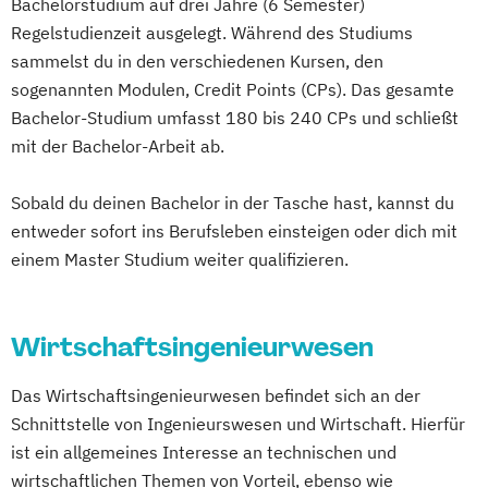
Bachelorstudium auf drei Jahre (6 Semester)
Corporate Governance and Management
Mental Health
Regelstudienzeit ausgelegt. Während des Studiums
Designing Digital Business
Film
PR & Kommunikationsmanagement
sammelst du in den verschiedenen Kursen, den
TV und Media
Smart Engineering of Production
sogenannten Modulen, Credit Points (CPs). Das gesamte
Global Sales and Marketing
Technologies and Processes
Bachelor-Studium umfasst 180 bis 240 CPs und schließt
Handelsmanagement
Soziale Arbeit
Sozialpädagogik
mit der Bachelor-Arbeit ab.
Human Resources Management
Suchtberatung und Prävention
Sobald du deinen Bachelor in der Tasche hast, kannst du
Industrial Engineer
Werbung und Markenführung
entweder sofort ins Berufsleben einsteigen oder dich mit
Integrales Gebäude- und
einem Master Studium weiter qualifizieren.
Energiemanagement
Light Engineering & Design
Logistikmanagement
Wirtschaftsingenieurwesen
Management in Information and Business
Technologies
Das Wirtschaftsingenieurwesen befindet sich an der
Management und IT
Schnittstelle von Ingenieurswesen und Wirtschaft. Hierfür
Marketing und Verkauf
ist ein allgemeines Interesse an technischen und
Personalmanagement
wirtschaftlichen Themen von Vorteil, ebenso wie