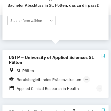
Bachelor Abschluss in St. Pölten, das zu dir passt:
Studienform wählen
USTP – University of Applied Sciences St.
Pölten
St. Pölten
Berufsbegleitendes Präsenzstudium
Vollzeit
Duales Studium
Applied Clinical Research in Health
Berufsbegleitender Präsenzlehrgang
Sciences
Bahntechnologie und Management von
Bahnsystemen