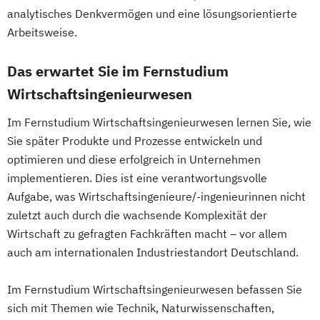
Führung und Organisation
analytisches Denkvermögen und eine lösungsorientierte
Arbeitsweise.
Professional Master of Mediation
Real Estate Management
Das erwartet Sie im Fernstudium
Videojournalismus
Wirtschaftsingenieurwesen
Wirtschaftsingenieurwesen
Im Fernstudium Wirtschaftsingenieurwesen lernen Sie, wie
Sie später Produkte und Prozesse entwickeln und
optimieren und diese erfolgreich in Unternehmen
implementieren. Dies ist eine verantwortungsvolle
Aufgabe, was Wirtschaftsingenieure/-ingenieurinnen nicht
zuletzt auch durch die wachsende Komplexität der
Wirtschaft zu gefragten Fachkräften macht – vor allem
auch am internationalen Industriestandort Deutschland.
Im Fernstudium Wirtschaftsingenieurwesen befassen Sie
sich mit Themen wie Technik, Naturwissenschaften,