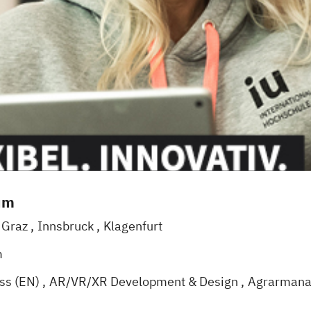
um
Graz
Innsbruck
Klagenfurt
m
ess (EN)
AR/VR/XR Development & Design
Agrarman
Künstliche Intelligenz
Angewandte Psychologie (DE/