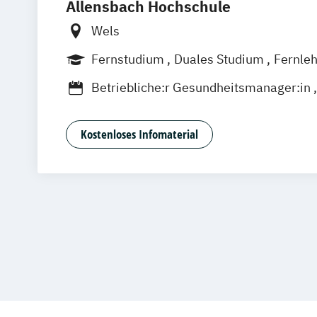
Allensbach Hochschule
Gesundheits
Gesundheit
Wels
Growth Hack
Fernstudium
Duales Studium
Fernle
Heilpädagog
Betriebliche:r Gesundheitsmanager:in
Immobilie
Betriebswirtschaftslehre und Manage
Informatik
Betriebswirtschaftslehre und Manageme
Internation
Kostenloses Infomaterial
Digital Marketing Management
Internation
Betriebswirtschaftslehre und Manageme
Kindheitspä
PR- und Kommunikationsmanagement
Kultur- und
Betriebswirtschaftslehre und Manageme
MBA - Huma
Wirtschaftspsychologie
Managemen
Business English
Business Managem
Maschinen
General Management
Mediation 
General Management - kompakt
Medizinisch
Geprüfte:r PR-Manager:in
Online Mark