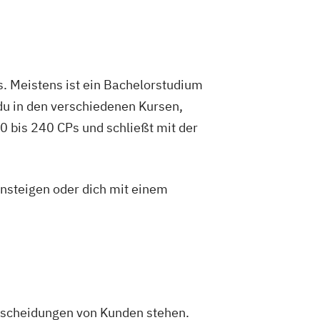
legemanagement
Pflegepädagogik
ojektmanagement (DE/EN)
nt für Verwaltungsfachangestellte
ungsberatung und Leitung
. Meistens ist ein Bachelorstudium
ial Media
du in den verschiedenen Kursen,
erpunkt Kinder und Jugendliche
 bis 240 CPs und schließt mit der
ment
Supply Chain Management
ragsrecht
chaftsingenieurwesen Medizintechnik
insteigen oder dich mit einem
ntscheidungen von Kunden stehen.