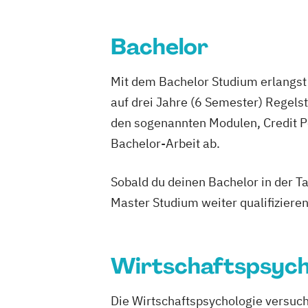
Geprüfte:r Portfoliomanager:in
Personalm
Geprüfte:r Vermögensmanager:in
Physiothera
Bachelor
Gründungsmanagement
Psychologi
Human Resources Management und Le
Public Rela
Mit dem Bachelor Studium erlangst 
Innovationsmanagement
Robotics (
auf drei Jahre (6 Semester) Regel
Integrations- und Diversity-Manageme
Softwareen
den sogenannten Modulen, Credit P
Personalmanagement und Wirtschafts
Sozialman
Projektmanagement für Fach- und Führ
Bachelor-Arbeit ab.
Tourismus
Propädeutikum Wirtschaftsmathematik 
Wirtschafts
Qualitätsmanagement in Bildungsinstit
Sobald du deinen Bachelor in der T
Wirtschafts
organisieren
Master Studium weiter qualifizieren
Wirtschaftspädagogik
Wirtschaftswissenschaftliche Grundla
Wissenschaftliches Arbeiten und Meth
Wirtschaftspsych
Forschung
Die Wirtschaftspsychologie versuc