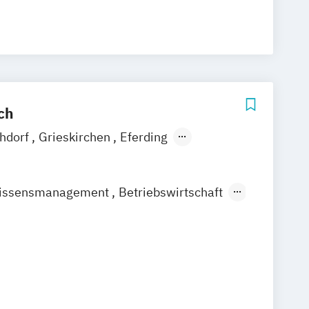
/EN)
Aviation Management (DE/EN)
nagement
Betriebswirtschaftslehre
Betriebswirtschaftslehre und Führung
haftslehre – Office Management
 Intelligence (DE/EN)
Science (DE/EN)
Controlling
ch
DE/EN)
chdorf
Grieskirchen
Eferding
igital Business Management
munden
Attnang-Puchheim
ntrapreneurship (DE/EN)
teyr
Rohrbach
Perg
Freistadt
 - Gesundheitswesen
issensmanagement
Betriebswirtschaft
härding
Braunau
Mattighofen
ik
E-Beratung in der Pädagogik
ring
General Management
onding
Management (DE/EN)
nd Sozialmanagement
ten
Erwachsenenbildung
 Organisationen und Personal im
Management
Finance
sen
agement für Bankkaufleute
Fintech
Mechatronik
Pflegemanagement
t
Gerontologie
ziale Arbeit
Wirtschaftsinformatik