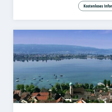
Angewandte
Kostenloses Info
Bank- und K
Betriebswir
Betriebswir
Business Ad
Cloud Comp
Customer Ce
DevOps und
Digital Ent
Digital Pro
Digitale Bet
E-Commer
Entrepreneu
Beratung un
Accounting 
Fitnessöko