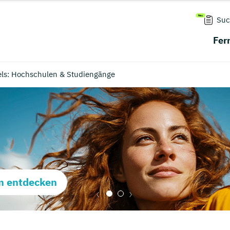
Suc
Fer
els: Hochschulen & Studiengänge
m entdecken