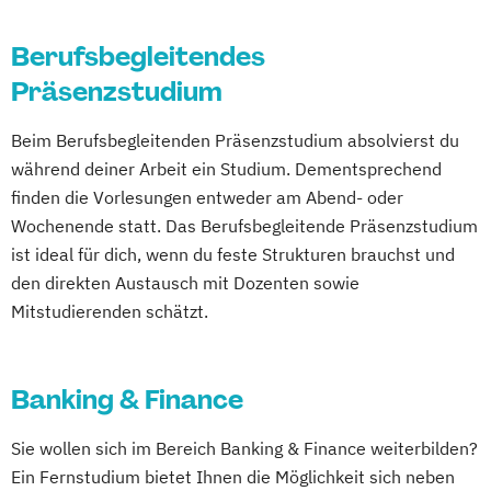
Technical Management*
Light Engineering & Design
MBA Entrepreneurship & Innovation
Logistik und strategisches Management
Technische Gebäudeausstattung
Logistikmanagement
MBA Finance
Berufsbegleitendes
People and Culture Management
Technische Informatik
Management in Information and Business
MBA Health Care Management
Präsenzstudium
Projektmanagement & Date Analytics
Technisches Management
Technologies
MBA Marketing & Sales
Projektmanagement & IT
Management und IT
Beim Berufsbegleitenden Präsenzstudium absolvierst du
MBA Project Management
Projektmanagement und Organisation
Marketing und Verkauf
während deiner Arbeit ein Studium. Dementsprechend
MBA Public Auditing
Quantitative Asset and Risk Management
finden die Vorlesungen entweder am Abend- oder
Personalmanagement
MBA Sozialmanagement
(Englisch)
Wochenende statt. Das Berufsbegleitende Präsenzstudium
Führung und Organisation
Marketing & Sales
Technical Sales and Marketing
ist ideal für dich, wenn du feste Strukturen brauchst und
Professional Master of Mediation
Master of Business Law
den direkten Austausch mit Dozenten sowie
Real Estate Management
Master of Legal Studies
Mitstudierenden schätzt.
Videojournalismus
Master of Legal Studies (EBL)
Wirtschaftsingenieurwesen
Post Graduate Management (PGM)
Professional MBA
Banking & Finance
Risiko- & Versicherungsmanagement
Sie wollen sich im Bereich Banking & Finance weiterbilden?
Sozialmanagement
Ein Fernstudium bietet Ihnen die Möglichkeit sich neben
Tourismus- & Eventmanagement