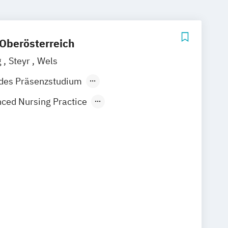
Oberösterreich
g
Steyr
Wels
ndes Präsenzstudium
nder Präsenzlehrgang
Fernstudium
ced Nursing Practice
 Management
t und –innovationen
rtner-
Ehe-
Lebensberatung
ozialpädagogische/r Fachbetreuer/in
ogies for Medical Diagnostics
hnungswesen und Finanzmanagement