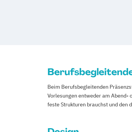
Software Engineering
Songwriting
Vi
Visual FX & 3D Animation
Voice Actin
Berufsbegleitend
Beim Berufsbegleitenden Präsenzst
Vorlesungen entweder am Abend- od
feste Strukturen brauchst und den 
Design