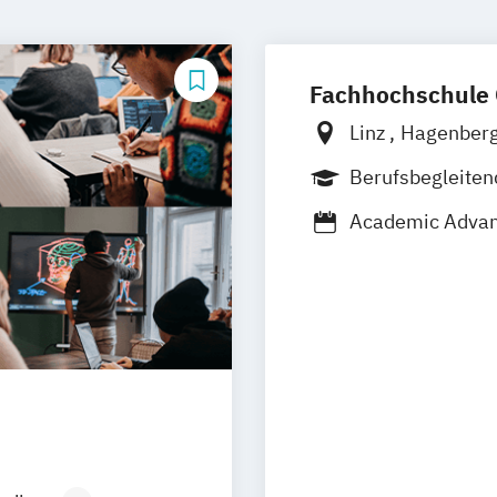
Fachhochschule 
Linz
Hagenber
Berufsbegleite
Berufsbegleite
Academic Advan
Vollzeit
Academic Care
Agrarmanagemen
Akademische Pa
Familien- und 
Akademische/r S
Anlagenbau
Applied Technol
Controlling
Rec