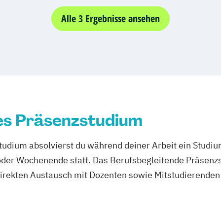
Produktdesign 
deo Producer
Prozessmanagem
Alle 3 Ergebnisse ansehen
g
Smart Producti
Software Engin
Supply Chain 
Verfahrenstechn
es Präsenzstudium
udium absolvierst du während deiner Arbeit ein Studi
er Wochenende statt. Das Berufsbegleitende Präsenzstu
direkten Austausch mit Dozenten sowie Mitstudierenden 