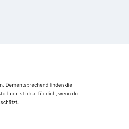
und Technische Kommunikation
ent und Business Intelligence
on und Management
eering
Soziale Arbeit
Management
ische Produktion
um. Dementsprechend finden die
dium ist ideal für dich, wenn du
schätzt.