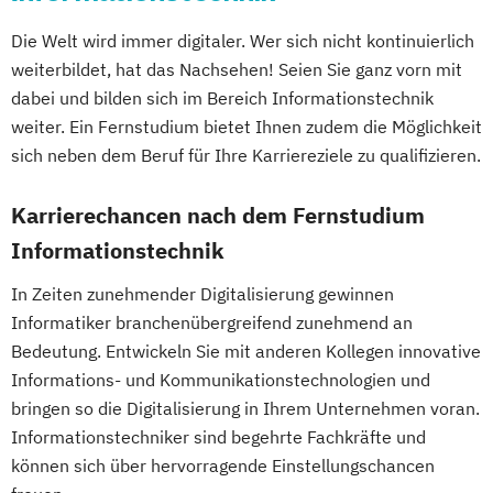
Multilingual Technologies
Die Welt wird immer digitaler. Wer sich nicht kontinuierlich
Nachhaltige Verpackungstechnologie
weiterbildet, hat das Nachsehen! Seien Sie ganz vorn mit
Nachhaltiges Ressourcenmanagement
dabei und bilden sich im Bereich Informationstechnik
Physiotherapie
Public Management
weiter. Ein Fernstudium bietet Ihnen zudem die Möglichkeit
Sonography
Soziale Arbeit
sich neben dem Beruf für Ihre Karriereziele zu qualifizieren.
Sozialwirtschaft
Sustainability Assessment and Resource
Karrierechancen nach dem Fernstudium
Management
Informationstechnik
Tax Management
Technical Management*
In Zeiten zunehmender Digitalisierung gewinnen
Technische Gebäudeausstattung
Informatiker branchenübergreifend zunehmend an
Technische Informatik
Bedeutung. Entwickeln Sie mit anderen Kollegen innovative
Informations- und Kommunikationstechnologien und
Technisches Management
bringen so die Digitalisierung in Ihrem Unternehmen voran.
Informationstechniker sind begehrte Fachkräfte und
können sich über hervorragende Einstellungschancen