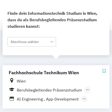
Finde dein Informationstechnik Studium in Wien,
dass du als Berufsbegleitendes Präsenzstudium
studieren kannst:
Abschluss wählen
Fachhochschule Technikum Wien
Wien
Berufsbegleitendes Präsenzstudium
Berufsbegleitender Präsenzlehrgang
AI Engineering
App-Development
Data Science
Digital Business