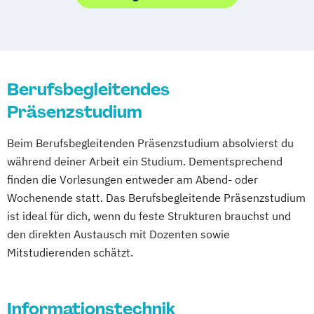
Projekt- und Prozessmanagement
Biomedizinische Analytik
Unternehmensführung
Software Engineering
Software Testing
Bioprocess Engineering
International Banking and Finance
Sporttechnologie
Biotechnologisches Qualitätsmanagement
Logistik und Transportmanagement
Technisches Umweltmanagement und
Clinical Engineering
Logistik und strategisches Management
Ökotoxikologie
Computer Science and Digital
Berufsbegleitendes
People and Culture Management
User Experience Management
Communications
Präsenzstudium
Projektmanagement & Date Analytics
Web-Development
Wirtschaftsinformatik
Elementarpädagogik
Projektmanagement & IT
Beim Berufsbegleitenden Präsenzstudium absolvierst du
Embedded Systems Engineering
Projektmanagement und Organisation
während deiner Arbeit ein Studium. Dementsprechend
Ergotherapie
Green Mobility
Quantitative Asset and Risk Management
finden die Vorlesungen entweder am Abend- oder
Health Assisting Engineering
(Englisch)
Wochenende statt. Das Berufsbegleitende Präsenzstudium
Health Tech and Clinical Engineering
Technical Sales and Marketing
ist ideal für dich, wenn du feste Strukturen brauchst und
IT-Security
den direkten Austausch mit Dozenten sowie
Integriertes Risikomanagement
Mitstudierenden schätzt.
Integriertes Sicherheitsmanagement
Kinder- und Familienzentrierte Soziale
Arbeit
Informationstechnik