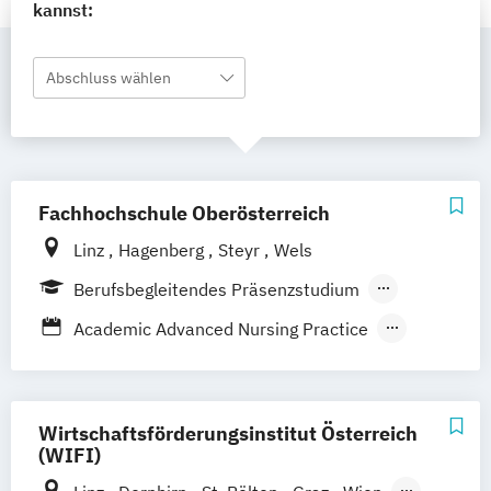
kannst:
Abschluss wählen
Fachhochschule Oberösterreich
Linz
Hagenberg
Steyr
Wels
Berufsbegleitendes Präsenzstudium
Berufsbegleitender Präsenzlehrgang
Academic Advanced Nursing Practice
Fernstudium
Vollzeit
Academic Care Management
Agrarmanagement und –innovationen
Akademische Partner-
Ehe-
Wirtschaftsförderungsinstitut Österreich
Familien- und Lebensberatung
(WIFI)
Akademische/r Sozialpädagogische/r