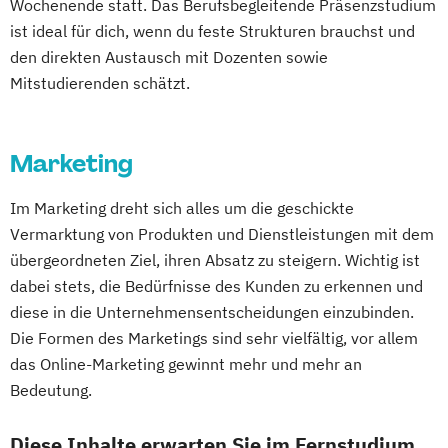
Wochenende statt. Das Berufsbegleitende Präsenzstudium
TV und Media
Interkulturelles Pflegemanagement
ist ideal für dich, wenn du feste Strukturen brauchst und
Global Sales and Marketing
Internationales Logistik-Management
den direkten Austausch mit Dozenten sowie
Handelsmanagement
Kommunalmanagement
Mitstudierenden schätzt.
Human Resources Management
Management Sozialer Innovationen
Industrial Engineer
Management Sozialer Unternehmen
Integrales Gebäude- und
Marketing
Managing Nonprofit and Public Services
Energiemanagement
Marketing und Electronic Business
Im Marketing dreht sich alles um die geschickte
Light Engineering & Design
Mechatronik/Wirtschaft
Vermarktung von Produkten und Dienstleistungen mit dem
Logistikmanagement
Operations Management
übergeordneten Ziel, ihren Absatz zu steigern. Wichtig ist
Management in Information and Business
Produktdesign und Technische
dabei stets, die Bedürfnisse des Kunden zu erkennen und
Technologies
Kommunikation
diese in die Unternehmensentscheidungen einzubinden.
Management und IT
Prozessmanagement und Business
Die Formen des Marketings sind sehr vielfältig, vor allem
Marketing und Verkauf
Intelligence
das Online-Marketing gewinnt mehr und mehr an
Personalmanagement
Smart Production und Management
Bedeutung.
Führung und Organisation
Software Engineering
Soziale Arbeit
Professional Master of Mediation
Supply Chain Management
Diese Inhalte erwarten Sie im Fernstudium