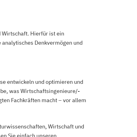
ement
Führung und Organisation
ster of Mediation
nagement
Videojournalismus
enieurwesen
irtschaft. Hierfür ist ein
ie analytisches Denkvermögen und
sse entwickeln und optimieren und
abe, was Wirtschaftsingenieure/-
agten Fachkräften macht – vor allem
turwissenschaften, Wirtschaft und
sen Sie einfach unseren