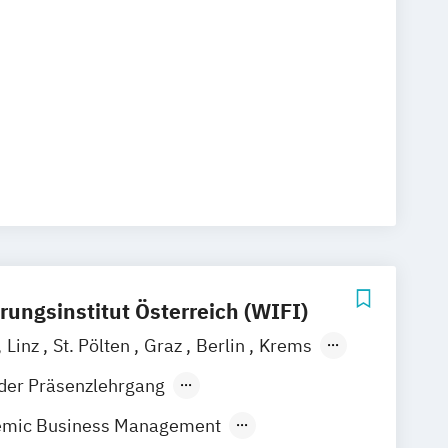
nagement und Computersicherheit
nd Technologiemanagement
 Wirtschaftsingenieurwesen
gs und intelligente Systeme
rojekt- und Prozessmanagement
eering
Software Testing
ie
weltmanagement und Ökotoxikologie
ce Management
Web-Development
rmatik
rungsinstitut Österreich (WIFI)
Linz
St. Pölten
Graz
Berlin
Krems
sbruck
Salzburg
Eisenstadt
der Präsenzlehrgang
ndes Präsenzstudium
emic Business Management