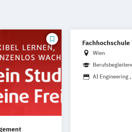
Fachhochschule
Wien
Berufsbegleite
Berufsbegleiten
AI Engineering
Digital Busines
Elektronik/Wirt
Erneuerbare Ur
Industrial Engi
Industrielle Ele
Informations- 
agement