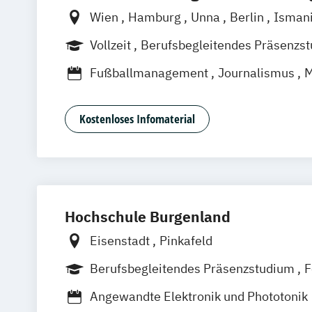
Wien
Hamburg
Unna
Berlin
Isman
Frankfurt
Hannover
Leipzig
Düsseld
Vollzeit
Berufsbegleitendes Präsenzs
Nürnberg
Stuttgart
Duales Studium
Fußballmanagement
Journalismus
M
Medienpsychologie
Mgmt. mit BF Handelsmanagement &
Kostenloses Infomaterial
Mgmt. mit Branchenfokus Digital Trans
Management
Mgmt. mit Branchenfokus Fashionman
Global Brands
Mgmt. mit Branchenfokus Human Reso
Hochschule Burgenland
Management
Eisenstadt
Pinkafeld
Mgmt. mit Branchenfokus Immobilienw
Mgmt. mit Schwerpunkt Advanced Fina
Berufsbegleitendes Präsenzstudium
F
Accounting
Angewandte Elektronik und Phototonik
Mgmt. mit Schwerpunkt International