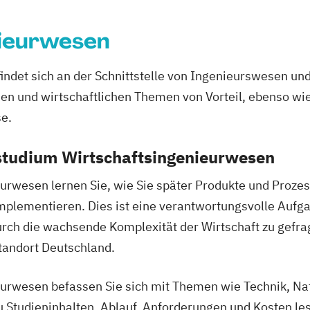
Personalmanag
ysteme
Professional Ma
ieurwesen
Real Estate Ma
Wirtschaftsing
det sich an der Schnittstelle von Ingenieurswesen und W
hen und wirtschaftlichen Themen von Vorteil, ebenso w
se.
nstudium Wirtschaftsingenieurwesen
urwesen lernen Sie, wie Sie später Produkte und Proze
mplementieren. Dies ist eine verantwortungsvolle Aufg
durch die wachsende Komplexität der Wirtschaft zu gefr
tandort Deutschland.
urwesen befassen Sie sich mit Themen wie Technik, Na
u Studieninhalten, Ablauf, Anforderungen und Kosten le