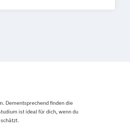
xpertin/Experte für integrales
Energiemanagement
ografie
nternehmensmanagement
ung
Bildungs- und Berufsberatung
ineering
Business Management
n Officer (CIO)
Controlling
rnance and Management
al Business
Film
TV und Media
d Marketing
Handelsmanagement
es Management
Industrial Engineer
äude- und Energiemanagement
ng & Design
Logistikmanagement
um. Dementsprechend finden die
nformation and Business Technologies
dium ist ideal für dich, wenn du
schätzt.
d IT
Marketing und Verkauf