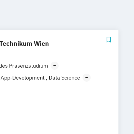
 Technikum Wien
ndes Präsenzstudium
der Präsenzlehrgang
App-Development
Data Science
s
Einzelfertigung
schaft
Embedded Systems
bane Energiesysteme
neering & Business
ktronik
und Kommunikationssysteme