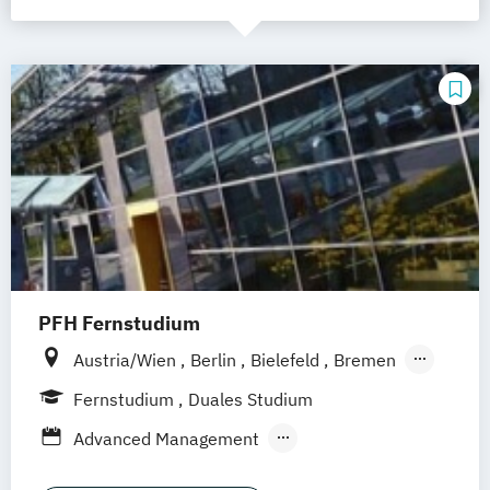
PFH Fernstudium
Austria/Wien
Berlin
Bielefeld
Bremen
Dortmund
Düsseldorf/Ratingen
Erfurt
Fernstudium
Duales Studium
Freiburg
Friedrichshafen
Göttingen
Advanced Management
Hamburg
Hannover
Angewandte Psychologie für die Wirtschaft
Kaiserslautern/Kusel
Kiel
Leipzig