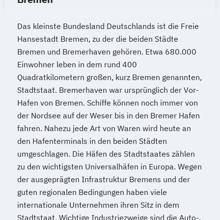
Kindheits- und Jugendpädagogik
Logistik und Supply Chain Management
Das kleinste Bundesland Deutschlands ist die Freie
Logistikmanagement
Managing Diversity
Hansestadt Bremen, zu der die beiden Städte
Marketing und Sales Management
Bremen und Bremerhaven gehören. Etwa 680.000
Nachhaltigkeitsmanagement
Einwohner leben in dem rund 400
Quadratkilometern großen, kurz Bremen genannten,
Personalmanagement und Corporate
Stadtstaat. Bremerhaven war ursprünglich der Vor-
Learning
Hafen von Bremen. Schiffe können noch immer von
Pflege
Pflegemanagement
der Nordsee auf der Weser bis in den Bremer Hafen
Planung logistischer Netzwerke
fahren. Nahezu jede Art von Waren wird heute an
Politikwissenschaft und Management
den Hafenterminals in den beiden Städten
Psychologie
Psychologie (Abendstudium)
umgeschlagen. Die Häfen des Stadtstaates zählen
Psychologie mit Schwerpunkt Arbeits-
zu den wichtigsten Universalhäfen in Europa. Wegen
Organisations- und Wirtschaftspsychologie
der ausgeprägten Infrastruktur Bremens und der
guten regionalen Bedingungen haben viele
Psychologie mit Schwerpunkt
internationale Unternehmen ihren Sitz in dem
Gesundheitspsychologie
Stadtstaat. Wichtige Industriezweige sind die Auto-,