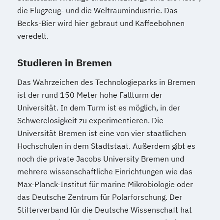
Psychologie mit Schwerpunkt Klinische
die Flugzeug- und die Weltraumindustrie. Das
Psychologie und Psychologische Beratung
Becks-Bier wird hier gebraut und Kaffeebohnen
veredelt.
Psychologie mit Schwerpunkt
Psycholoische Diagnostik und Evaluation
Studieren in Bremen
Psychologie mit Schwerpunkt
Pädagogische Psychologie
Das Wahrzeichen des Technologieparks in Bremen
Sales und Management
Soziale Arbeit
ist der rund 150 Meter hohe Fallturm der
Sozialmanagement
Universität. In dem Turm ist es möglich, in der
Strategy & Leadership
Taxation
Schwerelosigkeit zu experimentieren. Die
Accounting
Finance
Universität Bremen ist eine von vier staatlichen
Hochschulen in dem Stadtstaat. Außerdem gibt es
UX Design & Management
noch die private Jacobs University Bremen und
Wirtschaftspsychologie
Wirtschaftsrecht
mehrere wissenschaftliche Einrichtungen wie das
Max-Planck-Institut für marine Mikrobiologie oder
das Deutsche Zentrum für Polarforschung. Der
Stifterverband für die Deutsche Wissenschaft hat