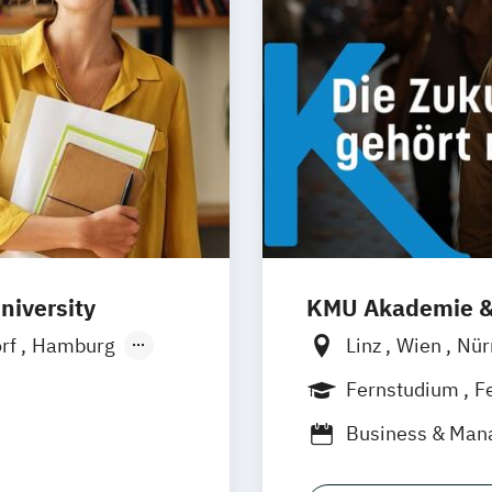
niversity
KMU Akademie 
orf
Hamburg
Linz
Wien
Nür
Ellwangen
Zell
Fernstudium
F
Business & Ma
rth
t Künstliche
Digitales Mark