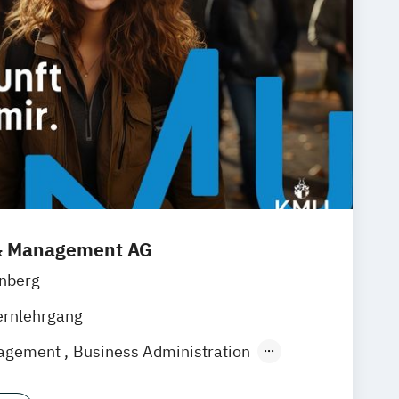
& Management AG
nberg
ernlehrgang
nagement
Business Administration
eting und Management