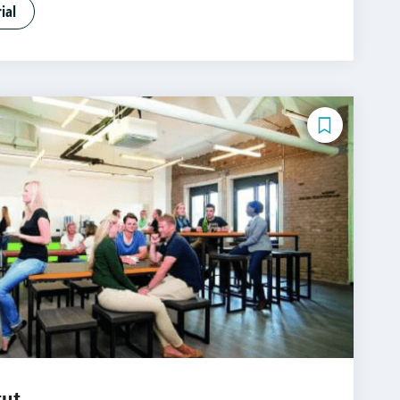
Umweltmanagement
Flexible MBA
ial
nagement
Immobilienmanagement
ting
Personalmanagement
gement
Public Administration
ent
Sportmanagement
eratung
Versicherungsmanagement
rmatik
Wirtschaftspsychologie
tut