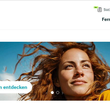
Suc
Fer
m entdecken