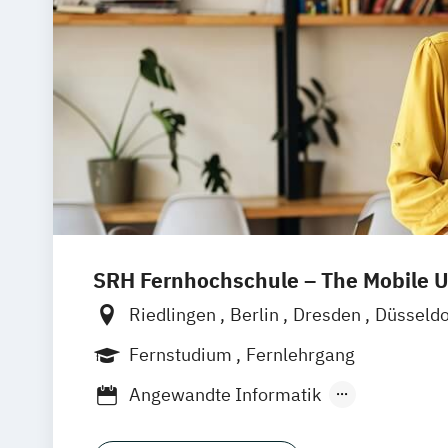
SRH Fernhochschule – The Mobile U
Riedlingen
Berlin
Dresden
Düsseld
Hannover
Köln
München
Stuttgart
Fernstudium
Fernlehrgang
Leipzig
Mannheim
Wertheim
Wien
Angewandte Informatik
Frankfurt am Main
Hamm
Zürich
Fü
Angewandte Informatik mit Schwerpunk