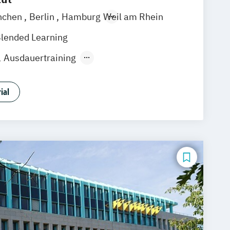
nchen
Berlin
Hamburg
Weil am Rhein
lended Learning
Ausdauertraining
ortevents
ortsponsoring
ial
portvereinsmanagement
ortwirtschaft
Pferdefütterungsmanagement
Gesundheitsmanagement (IHK)
usiness Travel Management
management
Clubmanager:in
in Gastronomie und Hotellerie
Ernährungsberater:in
er:in für Kinder
Ernährungscoach