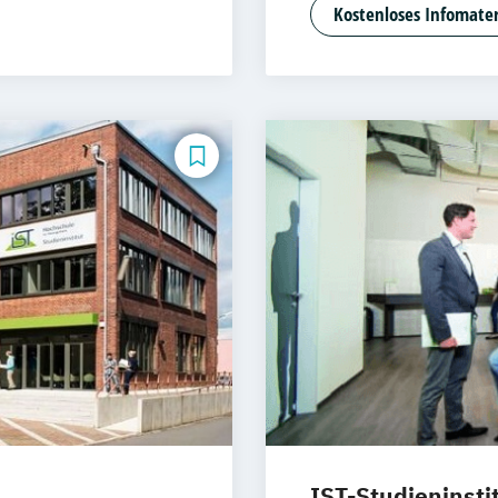
Energie- und 
Kostenloses Infomater
kt
Gesundheitsma
Logistik
Marke
nkt
Political Mana
Sozialmanagem
nkt
Unternehmensb
Wirtschaftsinfo
kt Kinder- und
kt Klinische
nkt
t
IST-Studieninsti