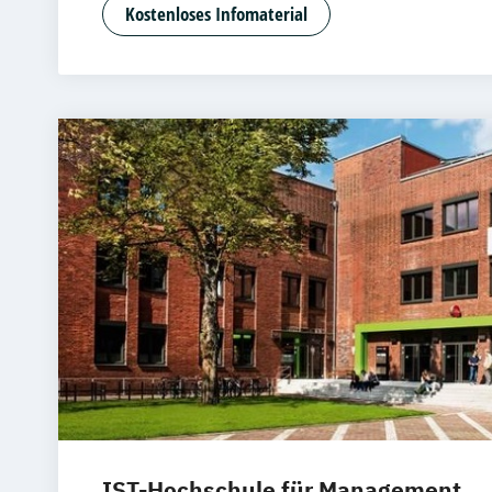
Intelligenz
Kostenloses Infomaterial
Angewandte Informatik mit Schwerpun
Wirtschaftsinformatik
Angewandte Psychologie mit Schwerpu
Gerontopsychologie
Angewandte Psychologie mit Schwerpu
Gesundheitspsychologie
Angewandte Psychologie mit Schwerpun
Jugendpsychologie
Angewandte Psychologie mit Schwerpun
Psychologie und Beratung
Angewandte Psychologie mit Schwerpu
Sportpsychologie
Arbeitsrecht
Beratung & Coaching
Betriebliches Gesundheitsmanagemen
Betriebswirtschaft
IST-Hochschule für Management