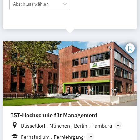
Abschluss wählen
IST-Hochschule für Management
Düsseldorf
München
Berlin
Hamburg
Weil am Rhein
Frankfurt am Main
Essen
Fernstudium
Fernlehrgang