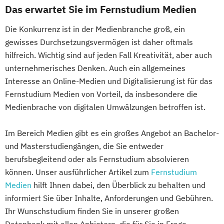
Fahrzeugtechnik
Game Design
Das erwartet Sie im Fernstudium Medien
Nachhaltigkeit in der Hotellerie
Game Development
Performance Analyse Fußball
Die Konkurrenz ist in der Medienbranche groß, ein
Gestaltung interaktiver Systeme
Personal und Business Coach
gewisses Durchsetzungsvermögen ist daher oftmals
IT-Sicherheit
Industriedesign
PersonalTrainer:in
Präventionstrainer:in
hilfreich. Wichtig sind auf jeden Fall Kreativität, aber auch
Informatik
Ingenieurpsychologie
Resilienztraining
Rückentrainer:in
unternehmerisches Denken. Auch ein allgemeines
Innovations- und Technologiemanagement
Sauna-Meister:in
Interesse an Online-Medien und Digitalisierung ist für das
(M. Sc.)
Social Media und Content im Sport
Fernstudium Medien von Vorteil, da insbesondere die
Profil Anwendung
Medienbrache von digitalen Umwälzungen betroffen ist.
Spa-Rezeptionist:in
Kommunikationsdesign
Spielanalyse & Scouting
Kunststofftechnik
Im Bereich Medien gibt es ein großes Angebot an Bachelor-
Sport- und Fitnesskaufmann:frau / Sport-
Lebensmittelverfahrenstechnik
und Masterstudiengängen, die Sie entweder
und Gesundheitstrainer:in
berufsbegleitend oder als Fernstudium absolvieren
Leit- und Sicherungstechnik
Sport- und Fitnesstraining
können. Unser ausführlicher Artikel zum
Fernstudium
Maschinenbau
Sport- und Gesundheitstourismus
Medien
hilft Ihnen dabei, den Überblick zu behalten und
Maschinenbau (M. Eng.) 3 oder 4 Semester
Sport-Mentaltraining
Sporternährung
informiert Sie über Inhalte, Anforderungen und Gebühren.
Sportmanagement
Ihr Wunschstudium finden Sie in unserer großen
Materials Science
Stress- und Mentalcoach
Datenbank mit allen Anbietern, die für Sie in Frage