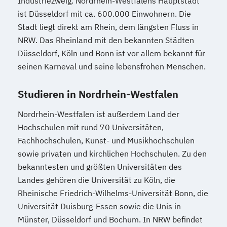
Industriezweig. Nordrhein-Westfalens Hauptstadt
Eng.) 6 ode 7 Semester
ist Düsseldorf mit ca. 600.000 Einwohnern. Die
Wirtschaftsingenieurwesen für Ingenieure
Stadt liegt direkt am Rhein, dem längsten Fluss in
Wirtschaftsingenieurwesen für
NRW. Das Rheinland mit den bekannten Städten
Wirtschaftswissenschaftler
Düsseldorf, Köln und Bonn ist vor allem bekannt für
Wirtschafts­ingenieur­wesen
seinen Karneval und seine lebensfrohen Menschen.
Fahrzeugtechnik
Wirtschafts­ingenieur­wesen
Studieren in Nordrhein-Westfalen
Kunststofftechnik
Nordrhein-Westfalen ist außerdem Land der
Wirtschafts­ingenieur­wesen Mechatronik
Hochschulen mit rund 70 Universitäten,
Wirtschafts­ingenieur­wesen Medizintechnik
Fachhochschulen, Kunst- und Musikhochschulen
sowie privaten und kirchlichen Hochschulen. Zu den
Wirtschafts­ingenieur­wesen
bekanntesten und größten Universitäten des
Verfahrenstechnik
Landes gehören die Universität zu Köln, die
Zukunftsmanagement
Rheinische Friedrich-Wilhelms-Universität Bonn, die
Universität Duisburg-Essen sowie die Unis in
Münster, Düsseldorf und Bochum. In NRW befindet