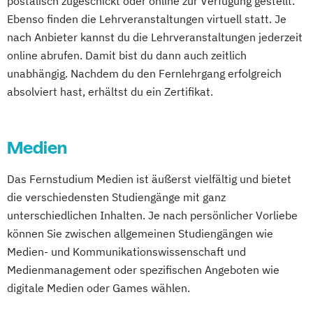
postalisch zugeschickt oder online zur Verfügung gestellt.
Digital User Experience (M. Sc.) 3 oder 4
Ebenso finden die Lehrveranstaltungen virtuell statt. Je
Semester
Geprüfte:r Wirtschaftsfachwirt:in (IHK)
nach Anbieter kannst du die Lehrveranstaltungen jederzeit
Digitale Medien
Gesunde Führung
GesundheitsCoaching
online abrufen. Damit bist du dann auch zeitlich
Digitale Transformation kompakt
Gesundheitsbetriebswirt:in
unabhängig. Nachdem du den Fernlehrgang erfolgreich
Digitales Energiemanagement
Golfbetriebsmanagement
Golfsekretär:in
absolviert hast, erhältst du ein Zertifikat.
Einführung in die Elektrotechnik
Group Fitness Trainer:in
Einführung in die IT-Sicherheit
Grundlagen der Pferdephysiotherapie
Medien
Elektrische und hybride Antriebe
Hotelbetriebswirt:in
Elektro- und Informationstechnik
Human Ressources in der Hotellerie
Das Fernstudium Medien ist äußerst vielfältig und bietet
Elektrotechnik
IndoorCycling
die verschiedensten Studiengänge mit ganz
Energieerzeugung aus Biomasse
Konditionstraining für Pferde
unterschiedlichen Inhalten. Je nach persönlicher Vorliebe
Energieingenieurwesen
Küchenleiter:in
können Sie zwischen allgemeinen Studiengängen wie
Energiespeichertechnik
Manager:in für Gesundheit im Betrieb
Medien- und Kommunikationswissenschaft und
Energieverfahrenstechnik
Manager:in im Pferdesport
Medienmanagement oder spezifischen Angeboten wie
Energiewirtschaft und -management
Medizinisches Fitnesstraining
digitale Medien oder Games wählen.
Engineering Management
Nachhaltiger Tourismus