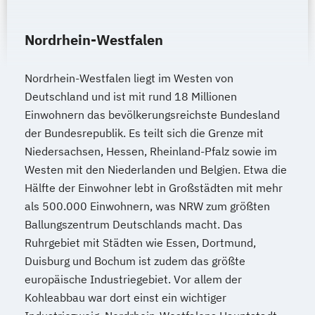
Technische Informatik
Wasserstofftechnologien
Nordrhein-Westfalen
Weiterbildung IT Sicherheit Management
Wirtschaftsinformatik
Nordrhein-Westfalen liegt im Westen von
Wirtschaftsingenieurwesen
Deutschland und ist mit rund 18 Millionen
Wirtschaftsingenieurwesen
Einwohnern das bevölkerungsreichste Bundesland
Baumanagement
der Bundesrepublik. Es teilt sich die Grenze mit
Wirtschaftsingenieurwesen Digitale
Niedersachsen, Hessen, Rheinland-Pfalz sowie im
Produktion (B. Eng.) 6 oder 7 Semester
Westen mit den Niederlanden und Belgien. Etwa die
Wirtschaftsingenieurwesen Erneuerbare
Hälfte der Einwohner lebt in Großstädten mit mehr
Energien (B. Eng.) 6 oder 7 Semester
als 500.000 Einwohnern, was NRW zum größten
Ballungszentrum Deutschlands macht. Das
Wirtschaftsingenieurwesen Künstliche
Ruhrgebiet mit Städten wie Essen, Dortmund,
Intelligenz (B. Eng.) 6 oder 7 Semester
Duisburg und Bochum ist zudem das größte
Wirtschaftsingenieurwesen Lebensmittel
europäische Industriegebiet. Vor allem der
(B. Eng.) 6 oder 7 Semester
Kohleabbau war dort einst ein wichtiger
Wirtschaftsingenieurwesen Logistik (B.