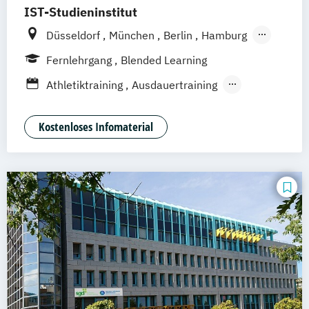
IST-Studieninstitut
Düsseldorf
München
Berlin
Hamburg
Weil am Rhein
Fernlehrgang
Blended Learning
Athletiktraining
Ausdauertraining
Basiswissen: Sportevents
Basiswissen: Sportsponsoring
Kostenloses Infomaterial
Basiswissen: Sportvereinsmanagement
Basiswissen: Sportwirtschaft
Berater:in für
Pferdefütterungsmanagement
Betriebliches Gesundheitsmanagement
(IHK)
BodyBuilding
Business Travel Management
Bäderbetriebsmanagement