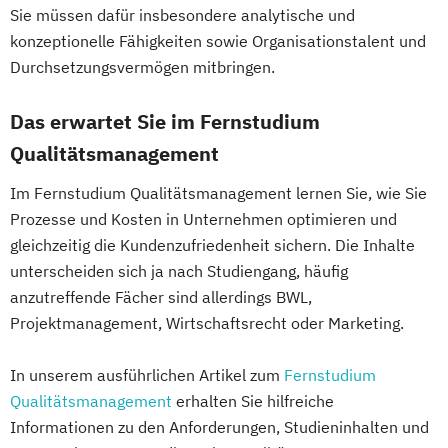
Energieverfahrenstechnik
Manager:in im Pferdesport
Sie müssen dafür insbesondere analytische und
Energiewirtschaft und -management
Medizinisches Fitnesstraining
konzeptionelle Fähigkeiten sowie Organisationstalent und
Engineering Management
Durchsetzungsvermögen mitbringen.
Nachhaltiger Tourismus
Fahrzeugtechnik
Game Design
Nachhaltigkeit in der Hotellerie
Game Development
Das erwartet Sie im Fernstudium
Performance Analyse Fußball
Gestaltung interaktiver Systeme
Qualitätsmanagement
Personal und Business Coach
IT-Sicherheit
Industriedesign
PersonalTrainer:in
Präventionstrainer:in
Im Fernstudium Qualitätsmanagement lernen Sie, wie Sie
Informatik
Ingenieurpsychologie
Resilienztraining
Rückentrainer:in
Prozesse und Kosten in Unternehmen optimieren und
Innovations- und Technologiemanagement
Sauna-Meister:in
gleichzeitig die Kundenzufriedenheit sichern. Die Inhalte
(M. Sc.)
Social Media und Content im Sport
unterscheiden sich ja nach Studiengang, häufig
Profil Anwendung
Spa-Rezeptionist:in
anzutreffende Fächer sind allerdings BWL,
Kommunikationsdesign
Spielanalyse & Scouting
Projektmanagement, Wirtschaftsrecht oder Marketing.
Kunststofftechnik
Sport- und Fitnesskaufmann:frau / Sport-
Lebensmittelverfahrenstechnik
In unserem ausführlichen Artikel zum
Fernstudium
und Gesundheitstrainer:in
Leit- und Sicherungstechnik
Qualitätsmanagement
erhalten Sie hilfreiche
Sport- und Fitnesstraining
Maschinenbau
Informationen zu den Anforderungen, Studieninhalten und
Sport- und Gesundheitstourismus