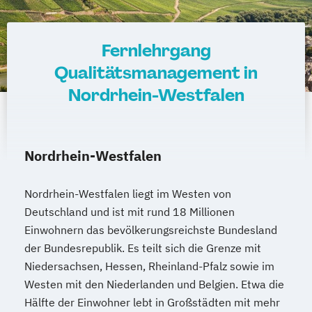
Regenerative Energietechnik
Technikfolgen­abschätzung
Technische Betriebswirtschaft
Fernlehrgang
Technische Informatik
Qualitätsmanagement in
Wasserstofftechnologien
Nordrhein-Westfalen
Weiterbildung IT Sicherheit Management
Wirtschaftsinformatik
Wirtschaftsingenieurwesen
Nordrhein-Westfalen
Wirtschaftsingenieurwesen
Baumanagement
Nordrhein-Westfalen liegt im Westen von
Wirtschaftsingenieurwesen Digitale
Deutschland und ist mit rund 18 Millionen
Produktion (B. Eng.) 6 oder 7 Semester
Einwohnern das bevölkerungsreichste Bundesland
Wirtschaftsingenieurwesen Erneuerbare
der Bundesrepublik. Es teilt sich die Grenze mit
Energien (B. Eng.) 6 oder 7 Semester
Niedersachsen, Hessen, Rheinland-Pfalz sowie im
Wirtschaftsingenieurwesen Künstliche
Westen mit den Niederlanden und Belgien. Etwa die
Intelligenz (B. Eng.) 6 oder 7 Semester
Hälfte der Einwohner lebt in Großstädten mit mehr