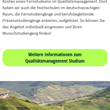
Maschinenbau (M. Eng.) 3 oder 4 Semester
Kosten eines Fernstudiums im Qualitätsmanagement. Dort
Sport-Mentaltraining
Sporternährung
haben wir auch die Hochschulen im deutschsprachigen
Sportmanagement
Raum, die Fernstudiengänge und berufsbegleitende
Materials Science
Stress- und Mentalcoach
Präsenzstudiengänge anbieten, aufgelistet. So können Sie
Mathematik für Studierende
Tourismusbetriebswirt:in
das Angebot individuell eingrenzen und Ihren
wirtschaftswissenschaftlicher Fächer
Tourismusmarketing
Touristikfachkraft
Wunschstudiengang finden!
Mechatronik
Vegane:r Ernährungsberater:in
Mechatronik (M. Eng.) 3 oder 4 Semester
Wedding Planer
Mediengestaltung
Wellness- und Spamanagement
Weitere Informationen zum
Medizintechnik (B. Eng.)/(B. Sc.)
Qualitätsmanagement Studium
Nachhaltiges Design
Nationale und internationale Zertifizierung
und Produktkennzeichnung
New Venture Management
Professional Software Engineering
Prozesssimulation in der
Verfahrenstechnik