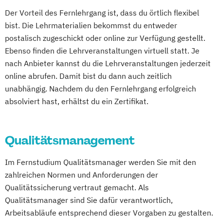
Computational Chemistry
Geprüfte:r Sportfachwirt:in (IHK)
Der Vorteil des Fernlehrgang ist, dass du örtlich flexibel
Digital Transformation and Organizational
Geprüfte:r Tourismusfachwirt:in (IHK)
bist. Die Lehrmaterialien bekommst du entweder
Development
Geprüfte:r Veranstaltungsfachwirt:in (IHK)
postalisch zugeschickt oder online zur Verfügung gestellt.
Digital User Experience (M. Sc.) 3 oder 4
Ebenso finden die Lehrveranstaltungen virtuell statt. Je
Semester
Geprüfte:r Wirtschaftsfachwirt:in (IHK)
nach Anbieter kannst du die Lehrveranstaltungen jederzeit
Digitale Medien
Gesunde Führung
GesundheitsCoaching
online abrufen. Damit bist du dann auch zeitlich
Digitale Transformation kompakt
Gesundheitsbetriebswirt:in
unabhängig. Nachdem du den Fernlehrgang erfolgreich
Digitales Energiemanagement
Golfbetriebsmanagement
Golfsekretär:in
absolviert hast, erhältst du ein Zertifikat.
Einführung in die Elektrotechnik
Group Fitness Trainer:in
Einführung in die IT-Sicherheit
Grundlagen der Pferdephysiotherapie
Qualitätsmanagement
Elektrische und hybride Antriebe
Hotelbetriebswirt:in
Elektro- und Informationstechnik
Human Ressources in der Hotellerie
Im Fernstudium Qualitätsmanager werden Sie mit den
Elektrotechnik
IndoorCycling
zahlreichen Normen und Anforderungen der
Energieerzeugung aus Biomasse
Konditionstraining für Pferde
Qualitätssicherung vertraut gemacht. Als
Energieingenieurwesen
Küchenleiter:in
Qualitätsmanager sind Sie dafür verantwortlich,
Energiespeichertechnik
Manager:in für Gesundheit im Betrieb
Arbeitsabläufe entsprechend dieser Vorgaben zu gestalten.