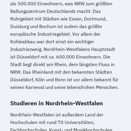
Wirtschaftsingenieurwesen Lebensmittel
als 500.000 Einwohnern, was NRW zum größten
(B. Eng.) 6 oder 7 Semester
Ballungszentrum Deutschlands macht. Das
Wirtschaftsingenieurwesen Logistik (B.
Ruhrgebiet mit Städten wie Essen, Dortmund,
Eng.) 6 ode 7 Semester
Duisburg und Bochum ist zudem das größte
europäische Industriegebiet. Vor allem der
Wirtschaftsingenieurwesen für Ingenieure
Kohleabbau war dort einst ein wichtiger
Wirtschaftsingenieurwesen für
Industriezweig. Nordrhein-Westfalens Hauptstadt
Wirtschaftswissenschaftler
ist Düsseldorf mit ca. 600.000 Einwohnern. Die
Wirtschafts­ingenieur­wesen
Stadt liegt direkt am Rhein, dem längsten Fluss in
Fahrzeugtechnik
NRW. Das Rheinland mit den bekannten Städten
Wirtschafts­ingenieur­wesen
Düsseldorf, Köln und Bonn ist vor allem bekannt für
Kunststofftechnik
seinen Karneval und seine lebensfrohen Menschen.
Wirtschafts­ingenieur­wesen Mechatronik
Wirtschafts­ingenieur­wesen Medizintechnik
Studieren in Nordrhein-Westfalen
Nordrhein-Westfalen ist außerdem Land der
Wirtschafts­ingenieur­wesen
Hochschulen mit rund 70 Universitäten,
Verfahrenstechnik
Fachhochschulen, Kunst- und Musikhochschulen