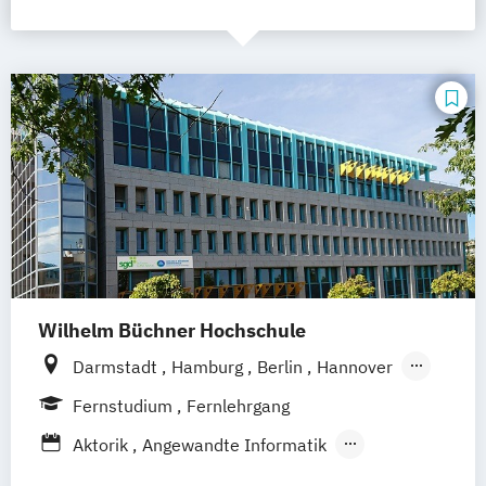
Wilhelm Büchner Hochschule
Darmstadt
Hamburg
Berlin
Hannover
Bonn
Nürnberg
München
Stuttgart
Fernstudium
Fernlehrgang
Göttingen
Leipzig
Freiburg
Wien
Aktorik
Angewandte Informatik
Zürich
Rostock
Dortmund
Angewandte Mathematik