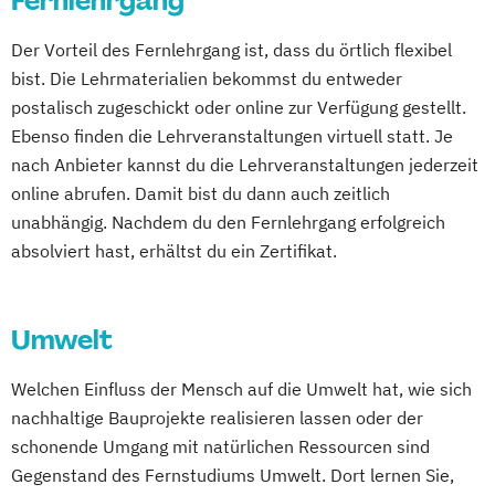
Fernlehrgang
Digitales Energiemanagement
Europäische Moderne - Geschichte und
Der Vorteil des Fernlehrgang ist, dass du örtlich flexibel
Einführung in die Elektrotechnik
Literatur
bist. Die Lehrmaterialien bekommst du entweder
Einführung in die IT-Sicherheit
Fachanwaltsausbildung Strafrecht
postalisch zugeschickt oder online zur Verfügung gestellt.
Elektrische und hybride Antriebe
Finanzbetriebswirt/in
Ebenso finden die Lehrveranstaltungen virtuell statt. Je
Elektro- und Informationstechnik
Geschichte Europas - Epochen
nach Anbieter kannst du die Lehrveranstaltungen jederzeit
Elektrotechnik
Umbrüche
Verflechtungen
Governance
online abrufen. Damit bist du dann auch zeitlich
Energieerzeugung aus Biomasse
Hagener Zertifikatsstudium Management
unabhängig. Nachdem du den Fernlehrgang erfolgreich
Energieingenieurwesen
IT-Betriebswirt/in
Informatik
absolviert hast, erhältst du ein Zertifikat.
Energiespeichertechnik
Intensivkurs BWL
Kulturwissenschaften
Energieverfahrenstechnik
Lawyer and Legal Practice
Management
Energiewirtschaft und -management
Umwelt
Management Basics
Engineering Management
Marketingbetriebswirt/in
Master of Laws
Welchen Einfluss der Mensch auf die Umwelt hat, wie sich
Fahrzeugtechnik
Game Design
Mathematik
Mediation
nachhaltige Bauprojekte realisieren lassen oder der
Game Development
Medizinische Ethik
schonende Umgang mit natürlichen Ressourcen sind
Gestaltung interaktiver Systeme
Philosophie - Philosophie im europäischen
Gegenstand des Fernstudiums Umwelt. Dort lernen Sie,
IT-Sicherheit
Industriedesign
Kontext