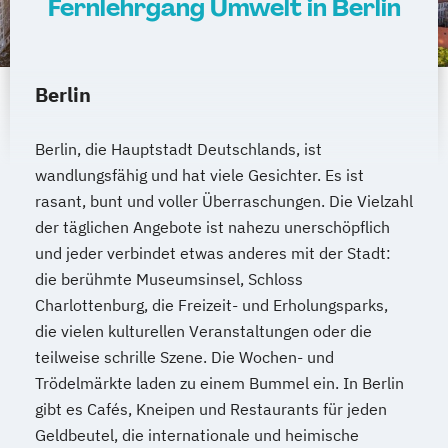
Fernlehrgang Umwelt in Berlin
Wirtschaftsingenieurwesen
Wirtschaftsingenieurwesen
Baumanagement
Berlin
Wirtschaftsingenieurwesen Digitale
Produktion (B. Eng.) 6 oder 7 Semester
Berlin, die Hauptstadt Deutschlands, ist
Wirtschaftsingenieurwesen Erneuerbare
wandlungsfähig und hat viele Gesichter. Es ist
Energien (B. Eng.) 6 oder 7 Semester
rasant, bunt und voller Überraschungen. Die Vielzahl
Wirtschaftsingenieurwesen Künstliche
der täglichen Angebote ist nahezu unerschöpflich
Intelligenz (B. Eng.) 6 oder 7 Semester
und jeder verbindet etwas anderes mit der Stadt:
Wirtschaftsingenieurwesen Lebensmittel
die berühmte Museumsinsel, Schloss
(B. Eng.) 6 oder 7 Semester
Charlottenburg, die Freizeit- und Erholungsparks,
Wirtschaftsingenieurwesen Logistik (B.
die vielen kulturellen Veranstaltungen oder die
Eng.) 6 ode 7 Semester
teilweise schrille Szene. Die Wochen- und
Wirtschaftsingenieurwesen für Ingenieure
Trödelmärkte laden zu einem Bummel ein. In Berlin
gibt es Cafés, Kneipen und Restaurants für jeden
Wirtschaftsingenieurwesen für
Geldbeutel, die internationale und heimische
Wirtschaftswissenschaftler