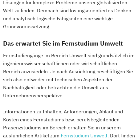
Lösungen für komplexe Probleme unserer globalisierten
Informatik
Ingenieurpsychologie
Politikwissenschaft
Welt zu finden. Demnach sind lösungsorientiertes Denken
Innovations- und Technologiemanagement
Verwaltungswissenschaft
Soziologie
und analytisch-logische Fähigkeiten eine wichtige
(M. Sc.)
Praktische Informatik
Grundvoraussetzung.
Profil Anwendung
Projektmanagement
Psychologie
Kommunikationsdesign
Das erwartet Sie im Fernstudium Umwelt
Recht für Patentanwältinnen und
Kunststofftechnik
Patentanwälte
Fernstudiengänge im Bereich Umwelt sind grundsätzlich im
Lebensmittelverfahrenstechnik
Soziologie - Zugänge zur
ingenieurswissenschaftlichen oder wirtschaftlichen
Leit- und Sicherungstechnik
Gegenwartsgesellschaft
Bereich anzusiedeln. Je nach Ausrichtung beschäftigen Sie
Maschinenbau
Sportrecht
sich also entweder mit technischen Aspekten der
Maschinenbau (M. Eng.) 3 oder 4 Semester
Steuer- und Rechtsbetriebswirt/in
Nachhaltigkeit oder betrachten die Umwelt aus
Steuerstrafrecht
Umweltmanager(in)
Unternehmensperspektive.
Materials Science
Umweltwissenschaften
Volkswirtschaft
Mathematik für Studierende
Informationen zu Inhalten, Anforderungen, Ablauf und
Wirtschafts- und Arbeitsrecht
wirtschaftswissenschaftlicher Fächer
Kosten eines Fernstudiums bzw. berufsbegleitenden
Wirtschaftsinformatik
Mechatronik
Präsenzstudiums im Bereich erhalten Sie in unserem
Wirtschaftsprivatrecht kompakt
Mechatronik (M. Eng.) 3 oder 4 Semester
ausführlichen Artikel zum
Fernstudium Umwelt
. Dort finden
Wirtschaftswissenschaft