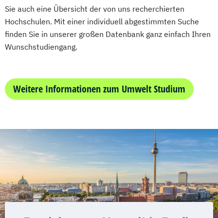
Sie auch eine Übersicht der von uns recherchierten
Mediengestaltung
Hochschulen. Mit einer individuell abgestimmten Suche
Medizintechnik (B. Eng.)/(B. Sc.)
finden Sie in unserer großen Datenbank ganz einfach Ihren
Nachhaltiges Design
Wunschstudiengang.
Nationale und internationale Zertifizierung
und Produktkennzeichnung
New Venture Management
Weitere Informationen zum Umwelt Studium
Professional Software Engineering
Prozesssimulation in der
Verfahrenstechnik
Regenerative Energietechnik
Technikfolgen­abschätzung
Technische Betriebswirtschaft
Technische Informatik
Wasserstofftechnologien
Weiterbildung IT Sicherheit Management
Wirtschaftsinformatik