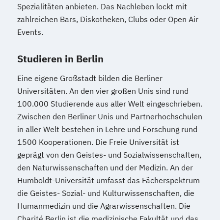
Spezialitäten anbieten. Das Nachleben lockt mit
Wirtschafts­ingenieur­wesen
zahlreichen Bars, Diskotheken, Clubs oder Open Air
Fahrzeugtechnik
Events.
Wirtschafts­ingenieur­wesen
Kunststofftechnik
Studieren in Berlin
Wirtschafts­ingenieur­wesen Mechatronik
Wirtschafts­ingenieur­wesen Medizintechnik
Eine eigene Großstadt bilden die Berliner
Universitäten. An den vier großen Unis sind rund
100.000 Studierende aus aller Welt eingeschrieben.
Wirtschafts­ingenieur­wesen
Zwischen den Berliner Unis und Partnerhochschulen
Verfahrenstechnik
in aller Welt bestehen in Lehre und Forschung rund
Zukunftsmanagement
1500 Kooperationen. Die Freie Universität ist
geprägt von den Geistes- und Sozialwissenschaften,
den Naturwissenschaften und der Medizin. An der
Humboldt-Universität umfasst das Fächerspektrum
die Geistes- Sozial- und Kulturwissenschaften, die
Humanmedizin und die Agrarwissenschaften. Die
Charité Berlin ist die medizinische Fakultät und das