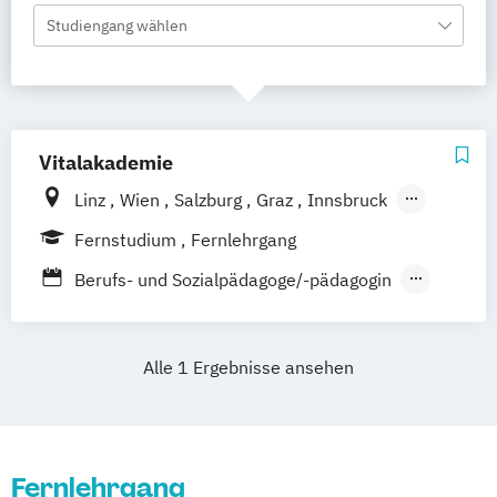
Studiengang wählen
Vitalakademie
Linz
Wien
Salzburg
Graz
Innsbruck
Dornbrin
Klagenfurt
Fernstudium
Fernlehrgang
Berufs- und Sozialpädagoge/-pädagogin
Energetiker/in für emotionale Balance
Ernährungstrainer/in
Alle 1 Ergebnisse ansehen
Fitness- und Gesundheitstrainer/in
Gesundheitsmanagement
Mentaltrainer/in
Sportmanager/in
Vegan-Ernährungstrainer/in
Fernlehrgang