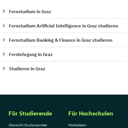
Public Management für
Fernstudium in Graz
Verwaltungsfachangestellte
Public Relations und Kommunikation
Fernstudium Artificial Intelligence in Graz studieren
Pädagogik
Pädagogik
Bildungsberatung und Leitung
Fernstudium Banking & Finance in Graz studieren
Robotics (DE/EN)
Salesforce and Sales Management (DE/EN)
Fernlehrgang in Graz
Studieren in Graz
Social Media
Softwareentwicklung (DE/EN)
Soziale Arbeit
Soziale Arbeit Schwerpunkt Kinder und
Jugendliche
Sozialmanagement
Für Studierende
Für Hochschulen
Sozialpädagogik und Inklusion
Sportmanagement
Übersicht Studienportale
Mediadaten