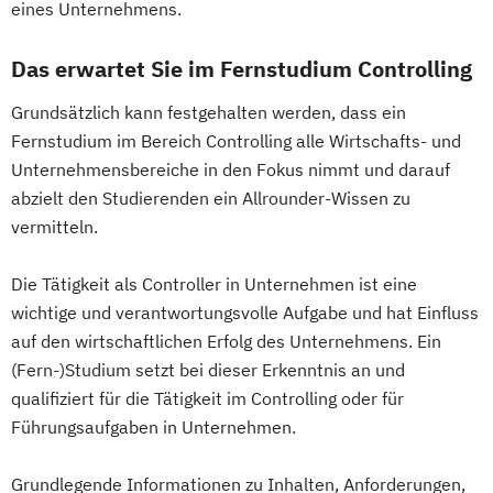
eines Unternehmens.
(DE/EN)
Digital Product Management
Das erwartet Sie im Fernstudium Controlling
Digital Transformation Management -
Grundsätzlich kann festgehalten werden, dass ein
Gesundheitswesen
Fernstudium im Bereich Controlling alle Wirtschafts- und
Digitale Betriebswirtschaftslehre
Unternehmensbereiche in den Fokus nimmt und darauf
Digitale Transformation
Diätetik
abzielt den Studierenden ein Allrounder-Wissen zu
E-Beratung in der Pädagogik
vermitteln.
E-Commerce
Elektrotechnik
Engineering (DE/EN)
Die Tätigkeit als Controller in Unternehmen ist eine
Engineering Management (DE/EN)
wichtige und verantwortungsvolle Aufgabe und hat Einfluss
Entrepreneurship (DE/EN)
Ergotherapie
auf den wirtschaftlichen Erfolg des Unternehmens. Ein
Ernährungswissenschaften
(Fern-)Studium setzt bei dieser Erkenntnis an und
Erwachsenenbildung
qualifiziert für die Tätigkeit im Controlling oder für
Beratung und Personalentwicklung
Führungsaufgaben in Unternehmen.
Eventmanagement
Facility Management
Finance
Grundlegende Informationen zu Inhalten, Anforderungen,