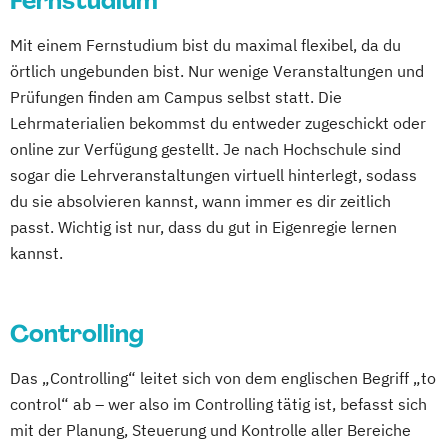
Fernstudium
Betriebswirtschaftslehre – Office
Mit einem Fernstudium bist du maximal flexibel, da du
Management
örtlich ungebunden bist. Nur wenige Veranstaltungen und
Business Administration (DE/EN)
Prüfungen finden am Campus selbst statt. Die
Business Intelligence
Lehrmaterialien bekommst du entweder zugeschickt oder
Business Intelligence (DE/EN)
online zur Verfügung gestellt. Je nach Hochschule sind
Cloud Computing
Coaching
sogar die Lehrveranstaltungen virtuell hinterlegt, sodass
Coaching und Supervision
du sie absolvieren kannst, wann immer es dir zeitlich
Computer Science (DE/EN)
Controlling
passt. Wichtig ist nur, dass du gut in Eigenregie lernen
Customer Centricity
kannst.
Cyber Security (DE/EN)
Data Management (DE/EN)
DevOps und Cloud Computing (DE/EN)
Controlling
Digital Business (DE/EN)
Das „Controlling“ leitet sich von dem englischen Begriff „to
Digital Business Management
control“ ab – wer also im Controlling tätig ist, befasst sich
Digital Entrepreneurship
Digital Health
mit der Planung, Steuerung und Kontrolle aller Bereiche
Digital Innovation and Intrapreneurship