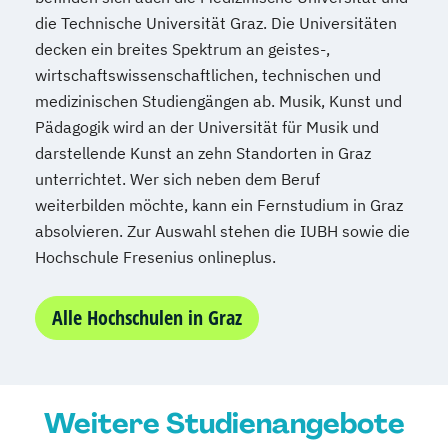
Medizinische Informatik
Medizintechnik
die Technische Universität Graz. Die Universitäten
Modemanagement
decken ein breites Spektrum an geistes-,
Nachhaltiges Management
New Work
wirtschaftswissenschaftlichen, technischen und
medizinischen Studiengängen ab. Musik, Kunst und
Online Marketing
Pädagogik wird an der Universität für Musik und
Online Marketing (DE/EN)
darstellende Kunst an zehn Standorten in Graz
Online-Marketing und E-Commerce
unterrichtet. Wer sich neben dem Beruf
Personalentwicklung
weiterbilden möchte, kann ein Fernstudium in Graz
Personalmanagement
absolvieren. Zur Auswahl stehen die IUBH sowie die
Personalmanagement (DE/EN)
Pflege
Hochschule Fresenius onlineplus.
Pflegemanagement
Pflegepädagogik
Physiotherapie
Alle Hochschulen in Graz
Product Management (DE/EN)
Produktdesign
Projektmanagement (DE/EN)
Psychologie
Public Health
Weitere Studienangebote
Public Management