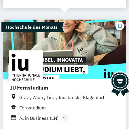
Hochschule des Monats
IU Fernstudium
Graz
Wien
Linz
Innsbruck
Klagenfurt
Fernstudium
AI in Business (EN)
AR/VR/XR Development & Design