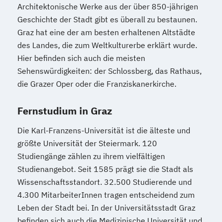
Architektonische Werke aus der über 850-jährigen
Kommunikationspsychologie
Geschichte der Stadt gibt es überall zu bestaunen.
Kultur- und Medienpädagogik
Graz hat eine der am besten erhaltenen Altstädte
Leitungshandeln in der Pädagogik
des Landes, die zum Weltkulturerbe erklärt wurde.
Logistikmanagement
Logopädie
Hier befinden sich auch die meisten
MBA - Human Resource Management
Sehenswürdigkeiten: der Schlossberg, das Rathaus,
(DE/EN)
die Grazer Oper oder die Franziskanerkirche.
MBA - New Work & Talent Management
Management (DE/EN)
Marketing
Fernstudium in Graz
Marketing und digitale Medien
Die Karl-Franzens-Universität ist die älteste und
Marketingmanagement
Maschinenbau
größte Universität der Steiermark. 120
Master of Business Administration (DE/EN)
Studiengänge zählen zu ihrem vielfältigen
Studienangebot. Seit 1585 prägt sie die Stadt als
Mechatronik
Wissenschaftsstandort. 32.500 Studierende und
Mediation und Konfliktmanagement
4.300 MitarbeiterInnen tragen entscheidend zum
Mediendesign
Medieninformatik
Leben der Stadt bei. In der Universitätsstadt Graz
Medienmanagement
befinden sich auch die Medizinische Universität und