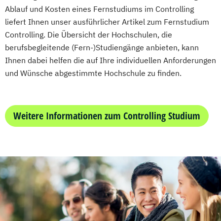
Ablauf und Kosten eines Fernstudiums im Controlling
Accounting und Taxation (DE/EN)
liefert Ihnen unser ausführlicher Artikel zum Fernstudium
Finanzmanagement
Controlling. Die Übersicht der Hochschulen, die
Finanzmanagement für Bankkaufleute
berufsbegleitende (Fern-)Studiengänge anbieten, kann
Fintech
Fitnessökonomie
Game Design
Ihnen dabei helfen die auf Ihre individuellen Anforderungen
Gartenbau
General Management
und Wünsche abgestimmte Hochschule zu finden.
Gerontologie
Gesundheits- und Pflegepädagogik
Gesundheitsmanagement
Weitere Informationen zum Controlling Studium
Gesundheitspsychologie
Gesundheitspädagogik
Gesundheitsökonomie
Growth Hacking
Growth Hacking (DE/EN)
Growth Hacking for Entrepreneurs (DE/EN)
Heilpädagogik
Heilpädagogik und Inklusion
Heilpädagogik/Inklusionspädagogik