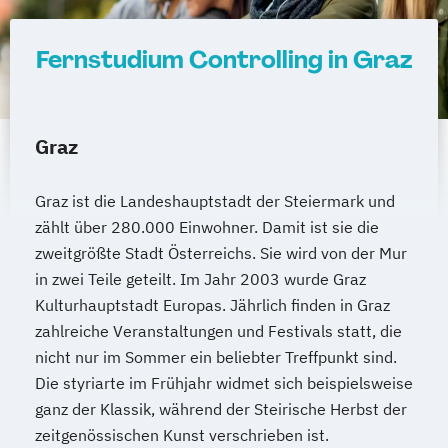
Hotelmanagement (DE/EN)
IT-Management
Immobilienmanagement
Fernstudium Controlling in Graz
Immobilienmanagement für
Immobilienkaufleute
Immobilienwirtschaft
Informatik
Graz
Information Technology Management
(DE/EN)
Graz ist die Landeshauptstadt der Steiermark und
Innovation and Entrepreneurship (DE/EN)
zählt über 280.000 Einwohner. Damit ist sie die
International Healthcare Management
zweitgrößte Stadt Österreichs. Sie wird von der Mur
(DE/EN)
in zwei Teile geteilt. Im Jahr 2003 wurde Graz
International Management (DE/EN)
Kulturhauptstadt Europas. Jährlich finden in Graz
Internationales Marketing
zahlreiche Veranstaltungen und Festivals statt, die
Journalismus und digitale Kommunikation
nicht nur im Sommer ein beliebter Treffpunkt sind.
Kindheitspädagogik
Die styriarte im Frühjahr widmet sich beispielsweise
ganz der Klassik, während der Steirische Herbst der
Kindheitspädagogik für Erzieher:innen
zeitgenössischen Kunst verschrieben ist.
Kommunikationsdesign