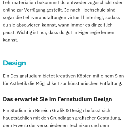
Lehrmaterialien bekommst du entweder zugeschickt oder
Semester
online zur Verfügung gestellt. Je nach Hochschule sind
Digitale Medien
sogar die Lehrveranstaltungen virtuell hinterlegt, sodass
Digitale Transformation kompakt
du sie absolvieren kannst, wann immer es dir zeitlich
Digitales Energiemanagement
passt. Wichtig ist nur, dass du gut in Eigenregie lernen
Einführung in die Elektrotechnik
kannst.
Einführung in die IT-Sicherheit
Elektrische und hybride Antriebe
Design
Elektro- und Informationstechnik
Elektrotechnik
Ein Designstudium bietet kreativen Köpfen mit einem Sinn
Energieerzeugung aus Biomasse
für Ästhetik die Möglichkeit zur künstlerischen Entfaltung.
Energieingenieurwesen
Energiespeichertechnik
Das erwartet Sie im Fernstudium Design
Energieverfahrenstechnik
Ein Studium im Bereich Grafik & Design befasst sich
Energiewirtschaft und -management
hauptsächlich mit den Grundlagen grafischer Gestaltung,
Engineering Management
dem Erwerb der verschiedenen Techniken und dem
Fahrzeugtechnik
Game Design