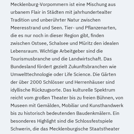
Mecklenburg-Vorpommern ist eine Mischung aus
Wasserstofftechnologien
urbanem Flair in Städten mit jahrhundertealter
Weiterbildung IT Sicherheit Management
Tradition und unberührter Natur zwischen
Wirtschaftsinformatik
Meeresstrand und Seen. Tier- und Pflanzenarten,
Wirtschaftsingenieurwesen
die es nur noch in dieser Region gibt, finden
Wirtschaftsingenieurwesen
zwischen Ostsee, Schalsee und Müritz den idealen
Baumanagement
Lebensraum. Wichtige Arbeitgeber sind die
Wirtschaftsingenieurwesen Digitale
Tourismusbranche und die Landwirtschaft. Das
Produktion (B. Eng.) 6 oder 7 Semester
Bundesland fördert gezielt Zukunftsbranchen wie
Wirtschaftsingenieurwesen Erneuerbare
Umwelttechnologie oder Life Science. Die Gärten
Energien (B. Eng.) 6 oder 7 Semester
der über 2000 Schlösser und Herrenhäuser sind
idyllische Rückzugsorte. Das kulturelle Spektrum
Wirtschaftsingenieurwesen Künstliche
reicht vom großen Theater bis zu freien Bühnen, von
Intelligenz (B. Eng.) 6 oder 7 Semester
Museen mit Gemälden, Mobiliar und Kunsthandwerk
Wirtschaftsingenieurwesen Lebensmittel
bis zu historisch bedeutenden Baudenkmälern. Ein
(B. Eng.) 6 oder 7 Semester
besonderes Highlight sind die Schlossfestspiele
Wirtschaftsingenieurwesen Logistik (B.
Schwerin, die das Mecklenburgische Staatstheater
Eng.) 6 ode 7 Semester