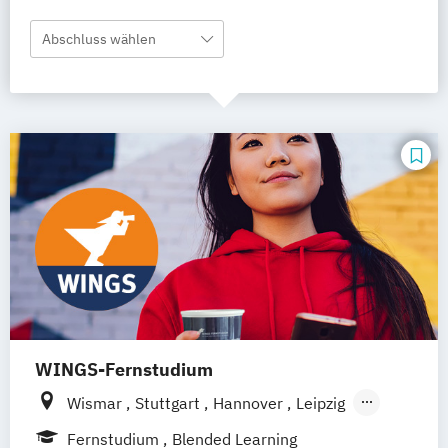
Abschluss wählen
WINGS-Fernstudium
Wismar
Stuttgart
Hannover
Leipzig
Frankfurt am Main
Berlin
Hamburg
Fernstudium
Blended Learning