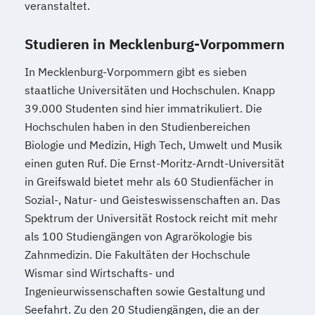
veranstaltet.
Wirtschaftsingenieurwesen für Ingenieure
Wirtschaftsingenieurwesen für
Studieren in Mecklenburg-Vorpommern
Wirtschaftswissenschaftler
In Mecklenburg-Vorpommern gibt es sieben
Wirtschafts­ingenieur­wesen
staatliche Universitäten und Hochschulen. Knapp
Fahrzeugtechnik
39.000 Studenten sind hier immatrikuliert. Die
Wirtschafts­ingenieur­wesen
Hochschulen haben in den Studienbereichen
Kunststofftechnik
Biologie und Medizin, High Tech, Umwelt und Musik
Wirtschafts­ingenieur­wesen Mechatronik
einen guten Ruf. Die Ernst-Moritz-Arndt-Universität
Wirtschafts­ingenieur­wesen Medizintechnik
in Greifswald bietet mehr als 60 Studienfächer in
Sozial-, Natur- und Geisteswissenschaften an. Das
Wirtschafts­ingenieur­wesen
Spektrum der Universität Rostock reicht mit mehr
Verfahrenstechnik
als 100 Studiengängen von Agrarökologie bis
Zukunftsmanagement
Zahnmedizin. Die Fakultäten der Hochschule
Wismar sind Wirtschafts- und
Ingenieurwissenschaften sowie Gestaltung und
Seefahrt. Zu den 20 Studiengängen, die an der