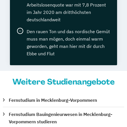
Arbeitslosenquote war mit 7,8 Prozent
im Jahr 2020 am dritthöchsten
deutschlandweit
Den rauen Ton und das nordische Gemüt
muss man mögen, doch einmal warm
geworden, geht man hier mit dir durch
Ebbe und Flut
Weitere Studienangebote
Fernstudium in Mecklenburg-Vorpommern
Fernstudium Bauingenieurwesen in Mecklenburg-
Vorpommern studieren