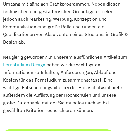
Umgang mit gängigen Grafikprogrammen. Neben diesen
Game Development
technischen und gestalterischen Grundlagen spielen
Gestaltung interaktiver Systeme
jedoch auch Marketing, Werbung, Konzeption und
IT-Sicherheit
Industriedesign
Kommunikation eine große Rolle und runden die
Informatik
Ingenieurpsychologie
Qualifikationen von Absolventen eines Studiums in Grafik &
Innovations- und Technologiemanagement
Design ab.
(M. Sc.)
Profil Anwendung
Neugierig geworden? In unserem ausführlichen Artikel zum
Kommunikationsdesign
Fernstudium Design
haben wir die wichtigsten
Kunststofftechnik
Informationen zu Inhalten, Anforderungen, Ablauf und
Lebensmittelverfahrenstechnik
Kosten für das Fernstudium zusammengefasst. Eine
wichtige Entscheidungshilfe bei der Hochschulwahl bietet
Leit- und Sicherungstechnik
außerdem die Auflistung der Hochschulen und unsere
Maschinenbau
große Datenbank, mit der Sie mühelos nach selbst
Maschinenbau (M. Eng.) 3 oder 4 Semester
gewählten Kriterien recherchieren können.
Materials Science
Mathematik für Studierende