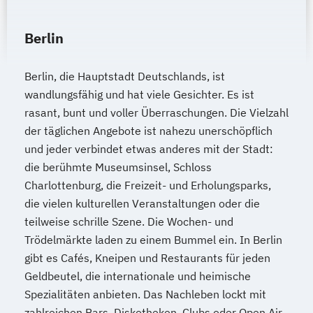
Wirtschaftsingenieurwesen für Ingenieure
Wirtschaftsingenieurwesen für
Berlin
Wirtschaftswissenschaftler
Wirtschafts­ingenieur­wesen
Berlin, die Hauptstadt Deutschlands, ist
Fahrzeugtechnik
wandlungsfähig und hat viele Gesichter. Es ist
rasant, bunt und voller Überraschungen. Die Vielzahl
Wirtschafts­ingenieur­wesen
der täglichen Angebote ist nahezu unerschöpflich
Kunststofftechnik
und jeder verbindet etwas anderes mit der Stadt:
Wirtschafts­ingenieur­wesen Mechatronik
die berühmte Museumsinsel, Schloss
Wirtschafts­ingenieur­wesen Medizintechnik
Charlottenburg, die Freizeit- und Erholungsparks,
die vielen kulturellen Veranstaltungen oder die
Wirtschafts­ingenieur­wesen
teilweise schrille Szene. Die Wochen- und
Verfahrenstechnik
Trödelmärkte laden zu einem Bummel ein. In Berlin
Zukunftsmanagement
gibt es Cafés, Kneipen und Restaurants für jeden
Geldbeutel, die internationale und heimische
Spezialitäten anbieten. Das Nachleben lockt mit
zahlreichen Bars, Diskotheken, Clubs oder Open Air