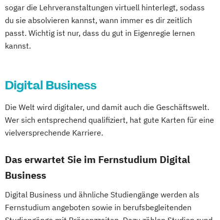
(Kurzversion)
Pharmamanagement und
Personalpsychologie und Human Resource
sogar die Lehrveranstaltungen virtuell hinterlegt, sodass
Game Development
IT-Management
Informatik
Pharmaproduktion
Management
du sie absolvieren kannst, wann immer es dir zeitlich
Gestaltung interaktiver Systeme
Intercultural Management
Physiotherapie
Psychologie
Pflege
passt. Wichtig ist nur, dass du gut in Eigenregie lernen
IT-Sicherheit
Industriedesign
International Business Administration
Psychosoziale Beratung in Sozialer Arbeit
Pharmamanagement und -technologie
kannst.
Informatik
Ingenieurpsychologie
Kindheits- und Jugendpädagogik
Sicherheitsmanagement
Soziale Arbeit
Praxis- und Versorgungsmanagement
Innovations- und Technologiemanagement
Logistik und Supply Chain Management
Sozialmanagement
Prozess- und Projektmanagement
(M. Sc.)
Digital Business
Logistikmanagement
Managing Diversity
Technische Redaktion und
Psychologie
Pädagogik
Profil Anwendung
Marketing und Sales Management
Informationsdesign
Sales Management & Strategy
Kommunikationsdesign
Die Welt wird digitaler, und damit auch die Geschäftswelt.
Nachhaltigkeitsmanagement
Tourismusmanagement
Soziale Arbeit
Wer sich entsprechend qualifiziert, hat gute Karten für eine
Kunststofftechnik
Personalmanagement und Corporate
Wirtschaftsinformatik
Soziale Arbeit im Online-Abendstudium
vielversprechende Karriere.
Lebensmittelverfahrenstechnik
Learning
Wirtschaftsinformatik - Schwerpunkt E-
Sozialmanagement
Sozialwissenschaften
Leit- und Sicherungstechnik
Pflege
Pflegemanagement
Business
Sustainability Management
Das erwartet Sie im Fernstudium Digital
Maschinenbau
Planung logistischer Netzwerke
Wirtschaftsingenieurwesen
Therapiewissenschaften - Ergotherapie
Business
Maschinenbau (M. Eng.) 3 oder 4 Semester
Politikwissenschaft und Management
Wirtschaftspsychologie
Wirtschaftsrecht
Therapiewissenschaften - Logopädie
Psychologie
Psychologie (Abendstudium)
Digital Business und ähnliche Studiengänge werden als
Wirtschaftsrecht mit internationalen
Therapiewissenschaften - Physiotherapie
Materials Science
Fernstudium angeboten sowie in berufsbegleitenden
Psychologie mit Schwerpunkt Arbeits-
Aspekten
UX & Service Design
UX-Design
Mathematik für Studierende