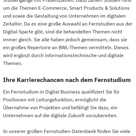
Studiengänge mit Präsenzzeiten. Dazu zählen Studien rund
Organisations- und Wirtschaftspsychologie
Wirtschaftsingenieurwesen
wirtschaftswissenschaftlicher Fächer
um die Themen E-Commerce, Smart Products & Solutions
Wirtschaftsingenieurwesen und
Mechatronik
und sowie die Gestaltung von Unternehmen im digitalen
Psychologie mit Schwerpunkt
Maschinenbau
Mechatronik (M. Eng.) 3 oder 4 Semester
Zeitalter. Da es eine große Auswahl an Fernstudien aus der
Gesundheitspsychologie
Wirtschaftspsychologie & Künstliche
Digital-Sparte gibt, sind die behandelten Themen nicht
Mediengestaltung
Psychologie mit Schwerpunkt Klinische
Intelligenz
immer gleich. Sie alle haben jedoch gemeinsam, dass sie
Medizintechnik (B. Eng.)/(B. Sc.)
Psychologie und Psychologische Beratung
Wirtschaftspsychologie & Leadership
ein großes Repertoire an BWL-Themen vermitteln. Dieses
Nachhaltiges Design
Psychologie mit Schwerpunkt
Wirtschaftspsychologie (DE/EN))
wird ergänzt durch informationstechnische und digitale
Nationale und internationale Zertifizierung
Psycholoische Diagnostik und Evaluation
Wirtschaftspsychologie im Online-
Themen.
und Produktkennzeichnung
Psychologie mit Schwerpunkt
Abendstudium
New Venture Management
Pädagogische Psychologie
Ihre Karrierechancen nach dem Fernstudium
Wirtschaftsrecht
Professional Software Engineering
Sales und Management
Soziale Arbeit
Wirtschaftswissenschaften
Prozesssimulation in der
Ein Fernstudium in Digital Business qualifiziert Sie für
Sozialmanagement
Positionen mit Leitungsfunktion, ermöglicht die
Verfahrenstechnik
Strategy & Leadership
Taxation
Übernahme von Projekten und befähigt Sie dazu, ein
Regenerative Energietechnik
Accounting
Finance
Unternehmen auf die digitale Zukunft vorzubereiten.
Technikfolgen­abschätzung
UX Design & Management
Technische Betriebswirtschaft
Wirtschaftspsychologie
Wirtschaftsrecht
In unserer großen Fernstudien-Datenbank finden Sie viele
Technische Informatik