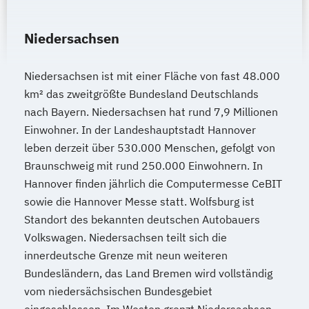
Wirtschaftsingenieurwesen für Ingenieure
Wirtschaftsingenieurwesen für
Niedersachsen
Wirtschaftswissenschaftler
Wirtschafts­ingenieur­wesen
Niedersachsen ist mit einer Fläche von fast 48.000
Fahrzeugtechnik
km² das zweitgrößte Bundesland Deutschlands
nach Bayern. Niedersachsen hat rund 7,9 Millionen
Wirtschafts­ingenieur­wesen
Einwohner. In der Landeshauptstadt Hannover
Kunststofftechnik
leben derzeit über 530.000 Menschen, gefolgt von
Wirtschafts­ingenieur­wesen Mechatronik
Braunschweig mit rund 250.000 Einwohnern. In
Wirtschafts­ingenieur­wesen Medizintechnik
Hannover finden jährlich die Computermesse CeBIT
sowie die Hannover Messe statt. Wolfsburg ist
Wirtschafts­ingenieur­wesen
Standort des bekannten deutschen Autobauers
Verfahrenstechnik
Volkswagen. Niedersachsen teilt sich die
Zukunftsmanagement
innerdeutsche Grenze mit neun weiteren
Bundesländern, das Land Bremen wird vollständig
vom niedersächsischen Bundesgebiet