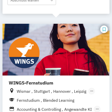
Abschluss wählen
WINGS-Fernstudium
Wismar
Stuttgart
Hannover
Leipzig
Frankfurt am Main
Berlin
Hamburg
Fernstudium
Blended Learning
Düsseldorf
München
Dortmund
Bonn
Accounting & Controlling
Angewandte KI