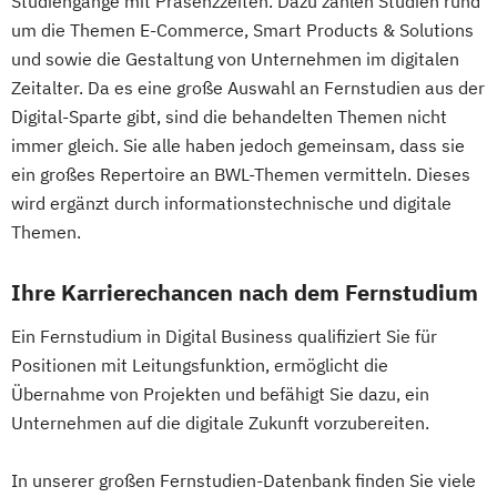
Studiengänge mit Präsenzzeiten. Dazu zählen Studien rund
Organisations- und Wirtschaftspsychologie
Wirtschaftsingenieurwesen
wirtschaftswissenschaftlicher Fächer
um die Themen E-Commerce, Smart Products & Solutions
Wirtschaftsingenieurwesen und
Mechatronik
und sowie die Gestaltung von Unternehmen im digitalen
Psychologie mit Schwerpunkt
Maschinenbau
Mechatronik (M. Eng.) 3 oder 4 Semester
Zeitalter. Da es eine große Auswahl an Fernstudien aus der
Gesundheitspsychologie
Wirtschaftspsychologie & Künstliche
Digital-Sparte gibt, sind die behandelten Themen nicht
Mediengestaltung
Psychologie mit Schwerpunkt Klinische
Intelligenz
immer gleich. Sie alle haben jedoch gemeinsam, dass sie
Medizintechnik (B. Eng.)/(B. Sc.)
Psychologie und Psychologische Beratung
Wirtschaftspsychologie & Leadership
ein großes Repertoire an BWL-Themen vermitteln. Dieses
Nachhaltiges Design
Psychologie mit Schwerpunkt
Wirtschaftspsychologie (DE/EN))
wird ergänzt durch informationstechnische und digitale
Nationale und internationale Zertifizierung
Psycholoische Diagnostik und Evaluation
Wirtschaftspsychologie im Online-
Themen.
und Produktkennzeichnung
Psychologie mit Schwerpunkt
Abendstudium
New Venture Management
Pädagogische Psychologie
Ihre Karrierechancen nach dem Fernstudium
Wirtschaftsrecht
Professional Software Engineering
Sales und Management
Soziale Arbeit
Wirtschaftswissenschaften
Prozesssimulation in der
Ein Fernstudium in Digital Business qualifiziert Sie für
Sozialmanagement
Positionen mit Leitungsfunktion, ermöglicht die
Verfahrenstechnik
Strategy & Leadership
Taxation
Übernahme von Projekten und befähigt Sie dazu, ein
Regenerative Energietechnik
Accounting
Finance
Unternehmen auf die digitale Zukunft vorzubereiten.
Technikfolgen­abschätzung
UX Design & Management
Technische Betriebswirtschaft
Wirtschaftspsychologie
Wirtschaftsrecht
In unserer großen Fernstudien-Datenbank finden Sie viele
Technische Informatik