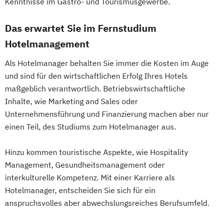
Abendstudium
Kenntnisse im Gastro- und Tourismusgewerbe.
Online-Marketing & Marketingmanagement
Global Business Administration (EN)
Das erwartet Sie im Fernstudium
Inklusion und Teilhabe
Online-Marketing & Marketingmanagement
Innovation und Zukunftsforschung
Hotelmanagement
(dual)
Integrative Lerntherapie
Als Hotelmanager behalten Sie immer die Kosten im Auge
Personalmanagement
Kommunikation und Content Creation
und sind für den wirtschaftlichen Erfolg Ihres Hotels
Prävention & Gesundheitsförderung
Kommunikation und Medienmanagement
maßgeblich verantwortlich. Betriebswirtschaftliche
Prävention
Kommunikationsdesign
Inhalte, wie Marketing and Sales oder
Sporttherapie und
Lebensmittelmanagement und -
Unternehmensführung und Finanzierung machen aber nur
Gesundheitsmanagement
technologie
einen Teil, des Studiums zum Hotelmanager aus.
Revenue Management
Lernpsychologie und integrative
Sportbusiness Management
Lerntherapie
Hinzu kommen touristische Aspekte, wie Hospitality
Sportmarketing
Sportvermarktung
Management, Gesundheitsmanagement oder
Management
Sportökonom (FH)
interkulturelle Kompetenz. Mit einer Karriere als
Management im Gesundheitswesen
Tourismus Management
Hotelmanager, entscheiden Sie sich für ein
Medien- und Kommunikationsmanagement
Tourismusökonom (FH)
anspruchsvolles aber abwechslungsreiches Berufsumfeld.
Veranstaltungsökonom (FH)