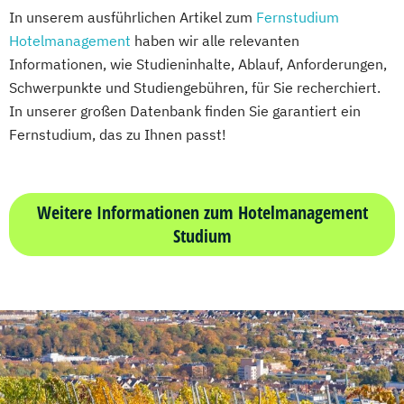
Mediendesign
In unserem ausführlichen Artikel zum
Fernstudium
Vertriebsmanagement
Nachhaltigkeitsmanagement
Hotelmanagement
haben wir alle relevanten
Werbe- und Medienpsychologie
Online Marketing
Informationen, wie Studieninhalte, Ablauf, Anforderungen,
Wirtschaftspsychologie
Personalpsychologie und Human Resource
Schwerpunkte und Studiengebühren, für Sie recherchiert.
Management
In unserer großen Datenbank finden Sie garantiert ein
Pflege
Fernstudium, das zu Ihnen passt!
Pharmamanagement und -technologie
Praxis- und Versorgungsmanagement
Prozess- und Projektmanagement
Weitere Informationen zum Hotelmanagement
Psychologie
Pädagogik
Studium
Sales Management & Strategy
Soziale Arbeit
Soziale Arbeit im Online-Abendstudium
Sozialmanagement
Sozialwissenschaften
Sustainability Management
Therapiewissenschaften - Ergotherapie