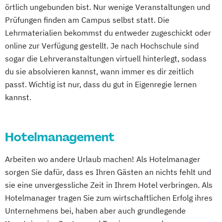
Business Administration
örtlich ungebunden bist. Nur wenige Veranstaltungen und
Hotel Management
Business Management (EN)
Prüfungen finden am Campus selbst statt. Die
Hotel- und Tourismusmarketing
Business and Organizational Development
Lehrmaterialien bekommst du entweder zugeschickt oder
Hotelmarketing – Schwerpunkt Sales
Corporate Brand Management
online zur Verfügung gestellt. Je nach Hochschule sind
Management und Distribution
Data Science und Analytics
sogar die Lehrveranstaltungen virtuell hinterlegt, sodass
Hotelökonom (FH)
Design Management
du sie absolvieren kannst, wann immer es dir zeitlich
International Sportbusiness
Digital Business Management
passt. Wichtig ist nur, dass du gut in Eigenregie lernen
Kommunikation & Eventmanagement
kannst.
Digital Health Management
Kommunikation & Medienmanagement
Digital Marketing
Kommunikationsmanagement
Ernährungswissenschaften
Hotelmanagement
MBA Health Care Management
Erwachsenenbildung und Digitalisierung
Management im Gesundheitswesen
Executive MBA für Ärztinnen und Ärzte
Arbeiten wo andere Urlaub machen! Als Hotelmanager
Marketing
Finance
Accounting
sorgen Sie dafür, dass es Ihren Gästen an nichts fehlt und
Master of Business Administration
Controlling & Taxation
sie eine unvergessliche Zeit in Ihrem Hotel verbringen. Als
Master’s Program in Exercise Science &
Gesundheitspsychologie
Hotelmanager tragen Sie zum wirtschaftlichen Erfolg ihres
Sports Nutrion (EN)
Gesundheitspsychologie im Online-
Unternehmens bei, haben aber auch grundlegende
Medienökonom/in (FH)