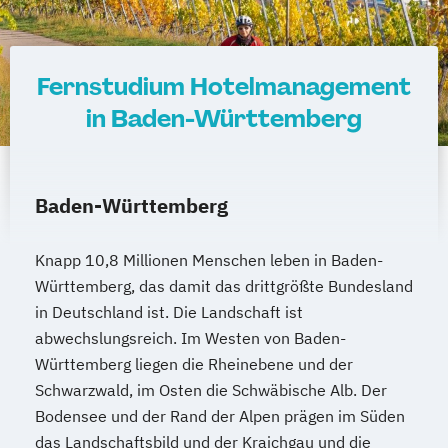
Therapiewissenschaften - Logopädie
Therapiewissenschaften - Physiotherapie
UX & Service Design
UX-Design
Fernstudium Hotelmanagement
Wirtschaftsingenieurwesen
in Baden-Württemberg
Wirtschaftsingenieurwesen und
Maschinenbau
Wirtschaftspsychologie & Künstliche
Intelligenz
Baden-Württemberg
Wirtschaftspsychologie & Leadership
Wirtschaftspsychologie (DE/EN))
Knapp 10,8 Millionen Menschen leben in Baden-
Wirtschaftspsychologie im Online-
Württemberg, das damit das drittgrößte Bundesland
Abendstudium
in Deutschland ist. Die Landschaft ist
Wirtschaftsrecht
abwechslungsreich. Im Westen von Baden-
Württemberg liegen die Rheinebene und der
Wirtschaftswissenschaften
Schwarzwald, im Osten die Schwäbische Alb. Der
Bodensee und der Rand der Alpen prägen im Süden
das Landschaftsbild und der Kraichgau und die