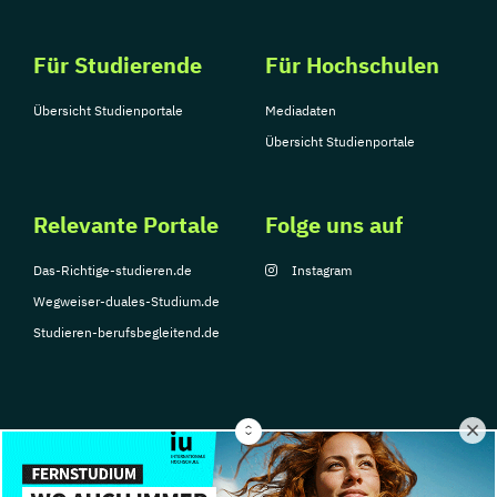
Sozialpädagogik und Inklusion
Für Studierende
Für Hochschulen
Sportmanagement
Supply Chain Management
Übersicht Studienportale
Mediadaten
Tourismusmanagement
UX Design
Übersicht Studienportale
Umweltingenieurwesen
Vertragsrecht
Wirtschaftsinformatik (DE/EN)
Wirtschaftsingenieurwesen
Relevante Portale
Folge uns auf
Wirtschaftsingenieurwesen Medizintechnik
Das-Richtige-studieren.de
Instagram
Wegweiser-duales-Studium.de
Wirtschaftspsychologie (DE/EN)
Studieren-berufsbegleitend.de
Wirtschaftsrecht
© Copyright 2026, TarGroup Media GmbH