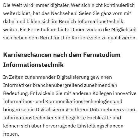
Soziologie - Zugänge zur
Mathematik für Studierende
Die Welt wird immer digitaler. Wer sich nicht kontinuierlich
Kindheitspädagogik für Erzieher:innen
Gegenwartsgesellschaft
wirtschaftswissenschaftlicher Fächer
weiterbildet, hat das Nachsehen! Seien Sie ganz vorn mit
Kommunikationsdesign
Volkswirtschaft
Wirtschaftsinformatik
Mechatronik
dabei und bilden sich im Bereich Informationstechnik
Kommunikationspsychologie
Wirtschaftswissenschaft
weiter. Ein Fernstudium bietet Ihnen zudem die Möglichkeit
Mechatronik (M. Eng.) 3 oder 4 Semester
Kultur- und Medienpädagogik
Wirtschaftswissenschaft für Ingenieur/-
sich neben dem Beruf für Ihre Karriereziele zu qualifizieren.
Mediengestaltung
Leitungshandeln in der Pädagogik
innen und Naturwissenschaftler/-innen
Medizintechnik (B. Eng.)/(B. Sc.)
Logistikmanagement
Logopädie
Karrierechancen nach dem Fernstudium
Nachhaltiges Design
MBA - Human Resource Management
Informationstechnik
Nationale und internationale Zertifizierung
(DE/EN)
und Produktkennzeichnung
In Zeiten zunehmender Digitalisierung gewinnen
MBA - New Work & Talent Management
New Venture Management
Informatiker branchenübergreifend zunehmend an
Management (DE/EN)
Marketing
Professional Software Engineering
Bedeutung. Entwickeln Sie mit anderen Kollegen innovative
Marketing und digitale Medien
Prozesssimulation in der
Informations- und Kommunikationstechnologien und
Marketingmanagement
Maschinenbau
Verfahrenstechnik
bringen so die Digitalisierung in Ihrem Unternehmen voran.
Master of Business Administration (DE/EN)
Regenerative Energietechnik
Informationstechniker sind begehrte Fachkräfte und
können sich über hervorragende Einstellungschancen
Technikfolgen­abschätzung
Mechatronik
freuen.
Technische Betriebswirtschaft
Mediation und Konfliktmanagement