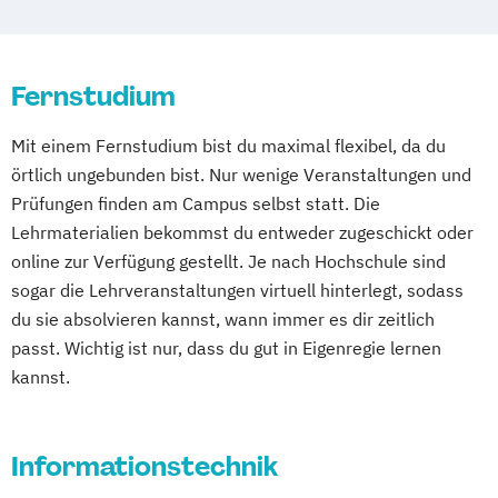
Kulturwissenschaften
Master of Laws
Fahrzeugtechnik
Game Design
Wirtschaftsinformatik und IT-Management
Heilpädagogik und Inklusion
Mathematik
Game Development
Heilpädagogik/Inklusionspädagogik
Mathematisch-technische
Gestaltung interaktiver Systeme
Wirtschaftsingenieurwesen
Fernstudium
Hotelmanagement (DE/EN)
Softwareentwicklung
IT-Sicherheit
Industriedesign
Wirtschaftsingenieurwesen
IT-Management
Immobilienmanagement
Multimeida-Diplomstudium der
Informatik
Ingenieurpsychologie
Mit einem Fernstudium bist du maximal flexibel, da du
Energiesysteme mit Erneuerbaren Energien
Immobilienmanagement für
Rechtswissenschaften
Innovations- und Technologiemanagement
örtlich ungebunden bist. Nur wenige Veranstaltungen und
Immobilienkaufleute
Nawi-Tec für Schüler*innen
(M. Sc.)
Prüfungen finden am Campus selbst statt. Die
Wirtschaftspsychologie
Immobilienwirtschaft
Informatik
Neuere deutsche Literatur im
Profil Anwendung
Lehrmaterialien bekommst du entweder zugeschickt oder
Wirtschaftswissenschaften
Information Technology Management
medienkulturellen Kontext
online zur Verfügung gestellt. Je nach Hochschule sind
Kommunikationsdesign
(DE/EN)
Philosophie - Philosophie im europäischen
sogar die Lehrveranstaltungen virtuell hinterlegt, sodass
Kunststofftechnik
Innovation and Entrepreneurship (DE/EN)
Kontext
du sie absolvieren kannst, wann immer es dir zeitlich
Lebensmittelverfahrenstechnik
International Healthcare Management
Politikwissenschaft – Regieren und
passt. Wichtig ist nur, dass du gut in Eigenregie lernen
Leit- und Sicherungstechnik
(DE/EN)
Partizipation
kannst.
Maschinenbau
International Management (DE/EN)
Politikwissenschaft
Maschinenbau (M. Eng.) 3 oder 4 Semester
Internationales Marketing
Verwaltungswissenschaft
Soziologie
Informationstechnik
Journalismus und digitale Kommunikation
Praktische Informatik
Psychologie
Materials Science
Kindheitspädagogik