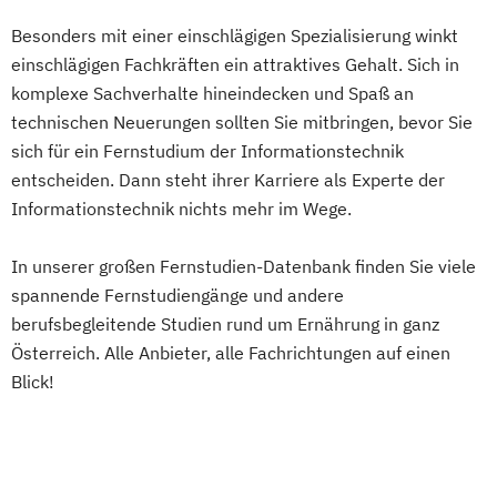
Technische Informatik
Mediendesign
Medieninformatik
Besonders mit einer einschlägigen Spezialisierung winkt
Wasserstofftechnologien
Medienmanagement
einschlägigen Fachkräften ein attraktives Gehalt. Sich in
Weiterbildung IT Sicherheit Management
Medizinische Informatik
Medizintechnik
komplexe Sachverhalte hineindecken und Spaß an
Wirtschaftsinformatik
technischen Neuerungen sollten Sie mitbringen, bevor Sie
Modemanagement
Wirtschaftsingenieurwesen
sich für ein Fernstudium der Informationstechnik
Nachhaltiges Management
New Work
Wirtschaftsingenieurwesen
entscheiden. Dann steht ihrer Karriere als Experte der
Online Marketing
Baumanagement
Informationstechnik nichts mehr im Wege.
Online Marketing (DE/EN)
Wirtschaftsingenieurwesen Digitale
Online-Marketing und E-Commerce
Produktion (B. Eng.) 6 oder 7 Semester
In unserer großen Fernstudien-Datenbank finden Sie viele
Personalentwicklung
Wirtschaftsingenieurwesen Erneuerbare
spannende Fernstudiengänge und andere
Personalmanagement
Energien (B. Eng.) 6 oder 7 Semester
berufsbegleitende Studien rund um Ernährung in ganz
Personalmanagement (DE/EN)
Pflege
Österreich. Alle Anbieter, alle Fachrichtungen auf einen
Wirtschaftsingenieurwesen Künstliche
Pflegemanagement
Pflegepädagogik
Blick!
Intelligenz (B. Eng.) 6 oder 7 Semester
Physiotherapie
Wirtschaftsingenieurwesen Lebensmittel
Product Management (DE/EN)
(B. Eng.) 6 oder 7 Semester
Produktdesign
Wirtschaftsingenieurwesen Logistik (B.
Projektmanagement (DE/EN)