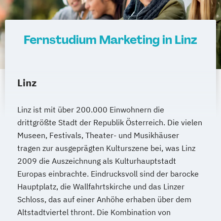
Medizinische Informatik
Medizintechnik
Modemanagement
Nachhaltiges Management
New Work
Fernstudium Marketing in Linz
Online Marketing
Online Marketing (DE/EN)
Online-Marketing und E-Commerce
Linz
Personalentwicklung
Personalmanagement
Linz ist mit über 200.000 Einwohnern die
Personalmanagement (DE/EN)
Pflege
drittgrößte Stadt der Republik Österreich. Die vielen
Pflegemanagement
Pflegepädagogik
Museen, Festivals, Theater- und Musikhäuser
Physiotherapie
tragen zur ausgeprägten Kulturszene bei, was Linz
2009 die Auszeichnung als Kulturhauptstadt
Product Management (DE/EN)
Europas einbrachte. Eindrucksvoll sind der barocke
Produktdesign
Hauptplatz, die Wallfahrtskirche und das Linzer
Projektmanagement (DE/EN)
Schloss, das auf einer Anhöhe erhaben über dem
Psychologie
Public Health
Altstadtviertel thront. Die Kombination von
Public Management