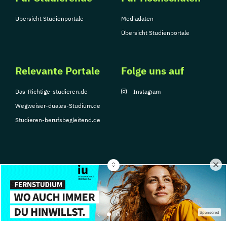
Übersicht Studienportale
Mediadaten
Übersicht Studienportale
Relevante Portale
Folge uns auf
Das-Richtige-studieren.de
Instagram
Wegweiser-duales-Studium.de
Studieren-berufsbegleitend.de
© Copyright 2026, TarGroup Media GmbH
Impressum
Über
Datenschutzerklärung
Nutzungsbedingungen
Barrier
Sponsored
uns