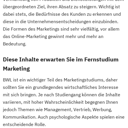
Wirtschaftswissenschaftliche Grundlagen
Hotelmanagement (DE/EN)
übergeordneten Ziel, ihren Absatz zu steigern. Wichtig ist
Wissenschaftliches Arbeiten und Methoden
IT-Management
Immobilienmanagement
dabei stets, die Bedürfnisse des Kunden zu erkennen und
empirischer Forschung
Immobilienmanagement für
diese in die Unternehmensentscheidungen einzubinden.
Die Formen des Marketings sind sehr vielfältig, vor allem
Immobilienkaufleute
das Online-Marketing gewinnt mehr und mehr an
Immobilienwirtschaft
Informatik
Bedeutung.
Information Technology Management
(DE/EN)
Diese Inhalte erwarten Sie im Fernstudium
Innovation and Entrepreneurship (DE/EN)
Marketing
International Healthcare Management
(DE/EN)
BWL ist ein wichtiger Teil des Marketingstudiums, daher
International Management (DE/EN)
sollten Sie ein grundlegendes wirtschaftliches Interesse
Internationales Marketing
mit sich bringen. Je nach Studiengang können die Inhalte
Journalismus und digitale Kommunikation
variieren, mit hoher Wahrscheinlichkeit begegnen Ihnen
Kindheitspädagogik
jedoch Themen wie Management, Vertrieb, Werbung,
Kommunikation. Auch psychologische Aspekte spielen eine
Kindheitspädagogik für Erzieher:innen
entscheidende Rolle.
Kommunikationsdesign