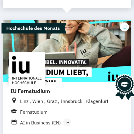
Hochschule des Monats
IU Fernstudium
Linz
Wien
Graz
Innsbruck
Klagenfurt
Fernstudium
AI in Business (EN)
AR/VR/XR Development & Design