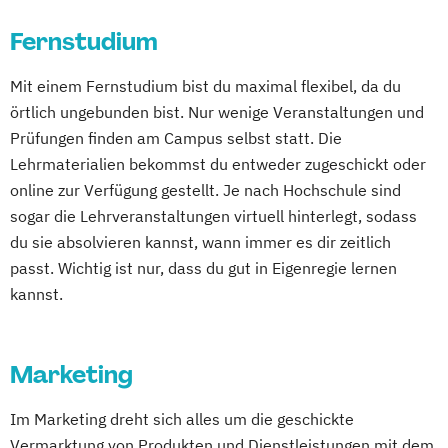
Geprüfte:r Portfoliomanager:in
Personalmanagement
Accounting und Taxation (DE/EN)
Geprüfte:r Vermögensmanager:in
Fernstudium
Prävention & Gesundheitsförderung
Finanzmanagement
Gründungsmanagement
Prävention
Finanzmanagement für Bankkaufleute
Mit einem Fernstudium bist du maximal flexibel, da du
Human Resources Management und
Sporttherapie und
Fintech
Fitnessökonomie
Game Design
örtlich ungebunden bist. Nur wenige Veranstaltungen und
Leadership
Gesundheitsmanagement
Gartenbau
General Management
Prüfungen finden am Campus selbst statt. Die
Innovationsmanagement
Revenue Management
Gerontologie
Lehrmaterialien bekommst du entweder zugeschickt oder
Integrations- und Diversity-Management
Sportbusiness Management
Gesundheits- und Pflegepädagogik
online zur Verfügung gestellt. Je nach Hochschule sind
Personalmanagement und
Sportmarketing
Sportvermarktung
Gesundheitsmanagement
sogar die Lehrveranstaltungen virtuell hinterlegt, sodass
Wirtschaftspsychologie
Sportökonom (FH)
du sie absolvieren kannst, wann immer es dir zeitlich
Gesundheitspsychologie
Projektmanagement für Fach- und
Tourismus Management
passt. Wichtig ist nur, dass du gut in Eigenregie lernen
Gesundheitspädagogik
Führungskräfte
Tourismusökonom (FH)
kannst.
Gesundheitsökonomie
Growth Hacking
Propädeutikum Wirtschaftsmathematik
Veranstaltungsökonom (FH)
Growth Hacking (DE/EN)
und Statistik
Vertriebsmanagement
Growth Hacking for Entrepreneurs (DE/EN)
Qualitätsmanagement in
Marketing
Werbe- und Medienpsychologie
Heilpädagogik
Bildungsinstitutionen organisieren
Wirtschaftspsychologie
Heilpädagogik und Inklusion
Im Marketing dreht sich alles um die geschickte
Wirtschaftspädagogik
Heilpädagogik/Inklusionspädagogik
Vermarktung von Produkten und Dienstleistungen mit dem