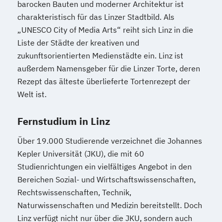
barocken Bauten und moderner Architektur ist
Public Management für
charakteristisch für das Linzer Stadtbild. Als
Verwaltungsfachangestellte
„UNESCO City of Media Arts“ reiht sich Linz in die
Public Relations und Kommunikation
Liste der Städte der kreativen und
Pädagogik
Pädagogik
zukunftsorientierten Medienstädte ein. Linz ist
Bildungsberatung und Leitung
außerdem Namensgeber für die Linzer Torte, deren
Robotics (DE/EN)
Rezept das älteste überlieferte Tortenrezept der
Salesforce and Sales Management (DE/EN)
Welt ist.
Fernstudium in Linz
Social Media
Softwareentwicklung (DE/EN)
Über 19.000 Studierende verzeichnet die Johannes
Soziale Arbeit
Kepler Universität (JKU), die mit 60
Soziale Arbeit Schwerpunkt Kinder und
Studienrichtungen ein vielfältiges Angebot in den
Jugendliche
Bereichen Sozial- und Wirtschaftswissenschaften,
Sozialmanagement
Rechtswissenschaften, Technik,
Sozialpädagogik und Inklusion
Naturwissenschaften und Medizin bereitstellt. Doch
Sportmanagement
Linz verfügt nicht nur über die JKU, sondern auch