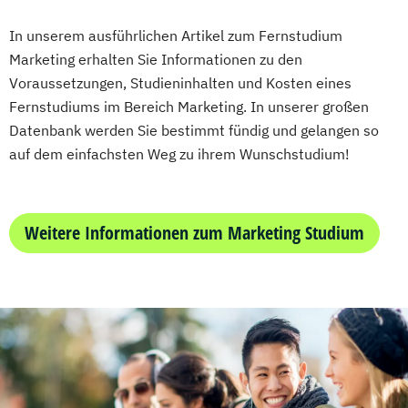
Kommunikationspsychologie
In unserem ausführlichen Artikel zum Fernstudium
Kultur- und Medienpädagogik
Marketing erhalten Sie Informationen zu den
Leitungshandeln in der Pädagogik
Voraussetzungen, Studieninhalten und Kosten eines
Logistikmanagement
Logopädie
Fernstudiums im Bereich Marketing. In unserer großen
MBA - Human Resource Management
Datenbank werden Sie bestimmt fündig und gelangen so
(DE/EN)
auf dem einfachsten Weg zu ihrem Wunschstudium!
MBA - New Work & Talent Management
Management (DE/EN)
Marketing
Marketing und digitale Medien
Weitere Informationen zum Marketing Studium
Marketingmanagement
Maschinenbau
Master of Business Administration (DE/EN)
Mechatronik
Mediation und Konfliktmanagement
Mediendesign
Medieninformatik
Medienmanagement