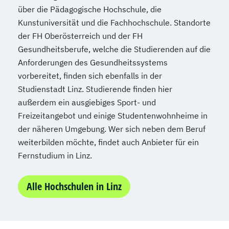
über die Pädagogische Hochschule, die
Supply Chain Management
Kunstuniversität und die Fachhochschule. Standorte
Tourismusmanagement
UX Design
der FH Oberösterreich und der FH
Umweltingenieurwesen
Vertragsrecht
Gesundheitsberufe, welche die Studierenden auf die
Wirtschaftsinformatik (DE/EN)
Anforderungen des Gesundheitssystems
Wirtschaftsingenieurwesen
vorbereitet, finden sich ebenfalls in der
Wirtschaftsingenieurwesen Medizintechnik
Studienstadt Linz. Studierende finden hier
außerdem ein ausgiebiges Sport- und
Wirtschaftspsychologie (DE/EN)
Freizeitangebot und einige Studentenwohnheime in
Wirtschaftsrecht
der näheren Umgebung. Wer sich neben dem Beruf
weiterbilden möchte, findet auch Anbieter für ein
Fernstudium in Linz.
Alle Hochschulen in Linz