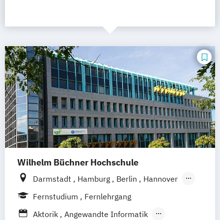
Wilhelm Büchner Hochschule
Darmstadt
Hamburg
Berlin
Hannover
Bonn
Nürnberg
München
Stuttgart
Fernstudium
Fernlehrgang
Göttingen
Leipzig
Freiburg
Wien
Aktorik
Angewandte Informatik