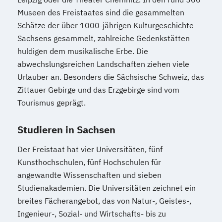
Wirtschaftswissenschaftler
Museen des Freistaates sind die gesammelten
Soziale Arbeit
Wirtschafts­ingenieur­wesen
Schätze der über 1000-jährigen Kulturgeschichte
Soziale Arbeit im Online-Abendstudium
Fahrzeugtechnik
Sachsens gesammelt, zahlreiche Gedenkstätten
Sozialmanagement
Sozialwissenschaften
Wirtschafts­ingenieur­wesen
huldigen dem musikalische Erbe. Die
Sustainability Management
Kunststofftechnik
abwechslungsreichen Landschaften ziehen viele
Therapiewissenschaften - Ergotherapie
Urlauber an. Besonders die Sächsische Schweiz, das
Wirtschafts­ingenieur­wesen Mechatronik
Therapiewissenschaften - Logopädie
Zittauer Gebirge und das Erzgebirge sind vom
Wirtschafts­ingenieur­wesen Medizintechnik
Therapiewissenschaften - Physiotherapie
Tourismus geprägt.
UX & Service Design
UX-Design
Wirtschafts­ingenieur­wesen
Wirtschaftsingenieurwesen
Studieren in Sachsen
Verfahrenstechnik
Wirtschaftsingenieurwesen und
Zukunftsmanagement
Der Freistaat hat vier Universitäten, fünf
Maschinenbau
Kunsthochschulen, fünf Hochschulen für
Wirtschaftspsychologie & Künstliche
angewandte Wissenschaften und sieben
Intelligenz
Studienakademien. Die Universitäten zeichnet ein
Wirtschaftspsychologie & Leadership
breites Fächerangebot, das von Natur-, Geistes-,
Wirtschaftspsychologie (DE/EN))
Ingenieur-, Sozial- und Wirtschafts- bis zu
Wirtschaftspsychologie im Online-