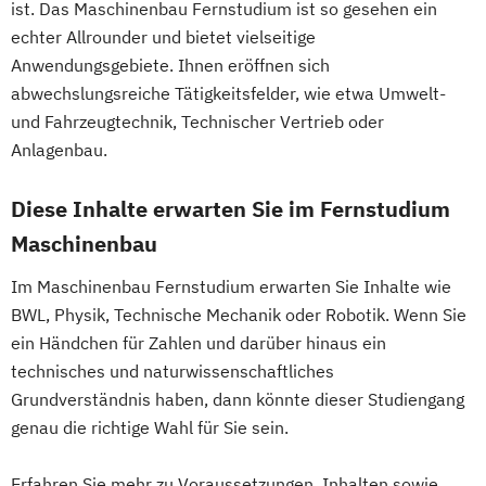
ist. Das Maschinenbau Fernstudium ist so gesehen ein
IT-Sicherheit
Industriedesign
Betriebswirtschaft und
echter Allrounder und bietet vielseitige
Informatik
Ingenieurpsychologie
Personalmanagement
Anwendungsgebiete. Ihnen eröffnen sich
Innovations- und Technologiemanagement
Betriebswirtschaft und Sozialmanagement
abwechslungsreiche Tätigkeitsfelder, wie etwa Umwelt-
(M. Sc.)
und Fahrzeugtechnik, Technischer Vertrieb oder
Profil Anwendung
Betriebswirtschaft und Sportmanagement
Anlagenbau.
Kommunikationsdesign
Business Administration
Kunststofftechnik
Diese Inhalte erwarten Sie im Fernstudium
Business Management (EN)
Lebensmittelverfahrenstechnik
Maschinenbau
Business and Organizational Development
Leit- und Sicherungstechnik
Corporate Brand Management
Im Maschinenbau Fernstudium erwarten Sie Inhalte wie
Maschinenbau
Data Science und Analytics
BWL, Physik, Technische Mechanik oder Robotik. Wenn Sie
Maschinenbau (M. Eng.) 3 oder 4 Semester
Design Management
ein Händchen für Zahlen und darüber hinaus ein
Digital Business Management
technisches und naturwissenschaftliches
Materials Science
Digital Health Management
Grundverständnis haben, dann könnte dieser Studiengang
Mathematik für Studierende
Digital Marketing
genau die richtige Wahl für Sie sein.
wirtschaftswissenschaftlicher Fächer
Ernährungswissenschaften
Mechatronik
Erwachsenenbildung und Digitalisierung
Erfahren Sie mehr zu Voraussetzungen, Inhalten sowie