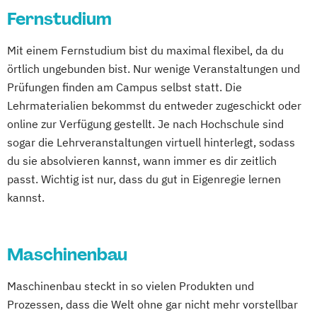
Digitale Transformation kompakt
Fernstudium
Gesundheitspsychologie
Digitales Energiemanagement
Angewandte Psychologie mit Schwerpunkt
Mit einem Fernstudium bist du maximal flexibel, da du
Einführung in die Elektrotechnik
Kinder- und Jugendpsychologie
örtlich ungebunden bist. Nur wenige Veranstaltungen und
Einführung in die IT-Sicherheit
Angewandte Psychologie mit Schwerpunkt
Prüfungen finden am Campus selbst statt. Die
Elektrische und hybride Antriebe
Klinische Psychologie und Beratung
Lehrmaterialien bekommst du entweder zugeschickt oder
Elektro- und Informationstechnik
Angewandte Psychologie mit Schwerpunkt
online zur Verfügung gestellt. Je nach Hochschule sind
Elektrotechnik
Sportpsychologie
sogar die Lehrveranstaltungen virtuell hinterlegt, sodass
Energieerzeugung aus Biomasse
Arbeitsrecht
Beratung & Coaching
du sie absolvieren kannst, wann immer es dir zeitlich
Energieingenieurwesen
Betriebliches Gesundheitsmanagement
passt. Wichtig ist nur, dass du gut in Eigenregie lernen
Energiespeichertechnik
Betriebswirtschaft
kannst.
Energieverfahrenstechnik
Betriebswirtschaft und Digitalisierung
Energiewirtschaft und -management
Betriebswirtschaft und
Engineering Management
Maschinenbau
Gesundheitsmanagement
Fahrzeugtechnik
Game Design
Betriebswirtschaft und Hotelmanagement
Maschinenbau steckt in so vielen Produkten und
Game Development
Betriebswirtschaft und Interkulturelle
Prozessen, dass die Welt ohne gar nicht mehr vorstellbar
Gestaltung interaktiver Systeme
Kommunikation