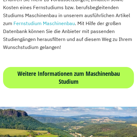
Mechatronik (M. Eng.) 3 oder 4 Semester
Kosten eines Fernstudiums bzw. berufsbegleitenden
Executive MBA für Ärztinnen und Ärzte
Mediengestaltung
Studiums Maschinenbau in unserem ausführlichen Artikel
Finance
Accounting
Medizintechnik (B. Eng.)/(B. Sc.)
zum
Fernstudium Maschinenbau
. Mit Hilfe der großen
Controlling & Taxation
Nachhaltiges Design
Datenbank können Sie die Anbieter mit passenden
Gesundheitspsychologie
Studiengängen herausfiltern und auf diesem Weg zu Ihrem
Nationale und internationale Zertifizierung
Gesundheitspsychologie im Online-
Wunschstudium gelangen!
und Produktkennzeichnung
Abendstudium
New Venture Management
Global Business Administration (EN)
Professional Software Engineering
Inklusion und Teilhabe
Weitere Informationen zum Maschinenbau
Prozesssimulation in der
Innovation und Zukunftsforschung
Studium
Verfahrenstechnik
Integrative Lerntherapie
Regenerative Energietechnik
Kommunikation und Content Creation
Technikfolgen­abschätzung
Kommunikation und Medienmanagement
Technische Betriebswirtschaft
Kommunikationsdesign
Technische Informatik
Lebensmittelmanagement und -
Wasserstofftechnologien
technologie
Weiterbildung IT Sicherheit Management
Lernpsychologie und integrative