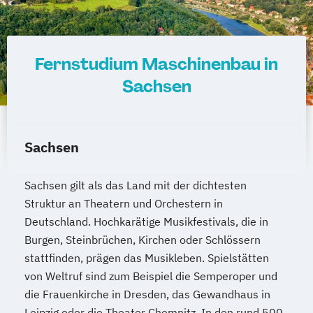
Wirtschaftsinformatik
Lerntherapie
Wirtschaftsingenieurwesen
Management
Wirtschaftsingenieurwesen
Management im Gesundheitswesen
Fernstudium Maschinenbau in
Baumanagement
Medien- und Kommunikationsmanagement
Sachsen
Wirtschaftsingenieurwesen Digitale
Produktion (B. Eng.) 6 oder 7 Semester
Mediendesign
Wirtschaftsingenieurwesen Erneuerbare
Nachhaltigkeitsmanagement
Sachsen
Energien (B. Eng.) 6 oder 7 Semester
Online Marketing
Wirtschaftsingenieurwesen Künstliche
Personalpsychologie und Human Resource
Sachsen gilt als das Land mit der dichtesten
Intelligenz (B. Eng.) 6 oder 7 Semester
Management
Struktur an Theatern und Orchestern in
Wirtschaftsingenieurwesen Lebensmittel
Pflege
Deutschland. Hochkarätige Musikfestivals, die in
(B. Eng.) 6 oder 7 Semester
Pharmamanagement und -technologie
Burgen, Steinbrüchen, Kirchen oder Schlössern
Wirtschaftsingenieurwesen Logistik (B.
Praxis- und Versorgungsmanagement
stattfinden, prägen das Musikleben. Spielstätten
Eng.) 6 ode 7 Semester
Prozess- und Projektmanagement
von Weltruf sind zum Beispiel die Semperoper und
Wirtschaftsingenieurwesen für Ingenieure
Psychologie
Pädagogik
die Frauenkirche in Dresden, das Gewandhaus in
Wirtschaftsingenieurwesen für
Sales Management & Strategy
Leipzig oder die Theater Chemnitz. In den rund 500